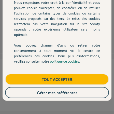
Nous respectons votre droit à la confidentialité et vous
Chauffage
pouvez choisir d’accepter, de contrôler ou de refuser
l'utilisation de certains types de cookies ou certains
services proposés par des tiers. Le refus des cookies
Autres produits
Bonjour, oui c'est possible la carte de LS9000 pourra se connecter sur le
n’affectera pas votre navigation sur le site Somfy
LS8900.
cependant votre expérience utilisateur sera moins
optimale.
John Snow
il y a presque 12 ans
Vous pouvez changer d'avis ou retirer votre
Devis avec un pro
consentement à tout moment via le centre de
préférences des cookies. Pour plus d’informations,
veuillez consulter notre
politique de cookies
.
Contact
Cette réponse vous a-t-elle aidé ?
NON
OUI
Boutique
TOUT ACCEPTER
100%
des internautes ont trouvé cette réponse utile
Gérer mes préférences