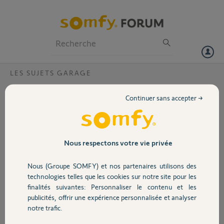
Particuliers
Professionnels
Forum
LES SUJETS GARAGE
Volet
remplacer carte electronique moteur
Continuer sans accepter →
LS8900 par catre moteur LS9000
Portail
Bonjour
Ma carte électronique du moteur de garage LS8900 a grillé suite à un
Garage
orage.
Nous respectons votre vie privée
Puis-je la remplacer par la carte d'un moteur LS9000.
Cela me permettrait d'utiliser les dernière télécommande en RTS
Nous (Groupe SOMFY) et nos partenaires utilisons des
Sécurité
technologies telles que les cookies sur notre site pour les
arnaud
finalités suivantes: Personnaliser le contenu et les
il y a presque 12 ans
publicités, offrir une expérience personnalisée et analyser
Domotique
Participer au fil de discussion
notre trafic.