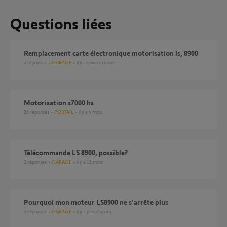
Questions liées
Remplacement carte électronique motorisation ls, 8900
2
réponses
GARAGE
il y a environ un an
Motorisation s7000 hs
26
réponses
PORTAIL
il y a 4 mois
Télécommande LS 8900, possible?
2
réponses
GARAGE
il y a 11 mois
Pourquoi mon moteur LS8900 ne s’arrête plus
3
réponses
GARAGE
il y a plus d'un an