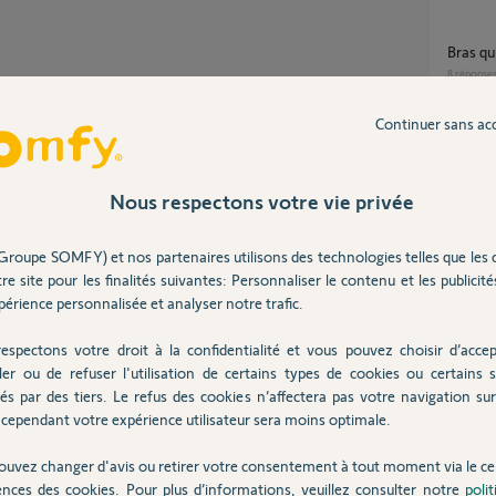
Bras q
8
réponse
Partager cette question
Participer au fil de discussion
Continuer sans ac
Problè
15
répons
Nous respectons votre vie privée
Besoin d'explication branchement fils moteur
Groupe SOMFY) et nos partenaires utilisons des technologies telles que les 
portail?
re site pour les finalités suivantes: Personnaliser le contenu et les publicités
 du moteur et des bras, bras bien poussé portail fermé en
3
réponse
érience personnalisée et analyser notre trafic.
espectons votre droit à la confidentialité et vous pouvez choisir d’accep
fermet
ler ou de refuser l'utilisation de certains types de cookies ou certains s
és par des tiers. Le refus des cookies n’affectera pas votre navigation sur 
7
réponse
1 ans
cependant votre expérience utilisateur sera moins optimale.
ouvez changer d'avis ou retirer votre consentement à tout moment via le ce
ences des cookies. Pour plus d’informations, veuillez consulter notre
poli