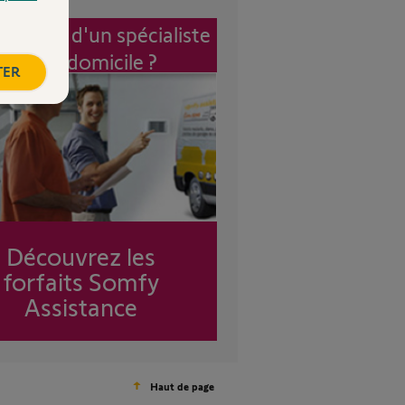
vention d'un spécialiste
à mon domicile ?
TER
Découvrez les
forfaits Somfy
Assistance
Haut de page