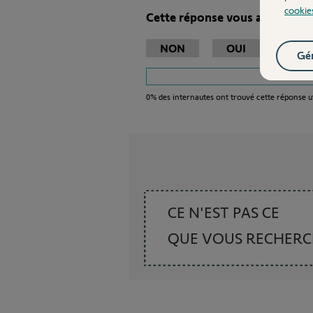
cookie
Cette réponse vous a-t-elle ai
NON
OUI
Gér
0%
des internautes ont trouvé cette réponse ut
CE N'EST PAS CE
QUE VOUS RECHER