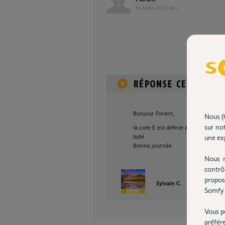
il y a plus de 11 ans
Bonjour Forent,
Nous (
sur not
la cote E est définie après montage
buté.
une exp
Bonne journée
Nous r
contrô
propos
Sylvain C.
il y a plus de 1
Somfy 
Vous p
préfér