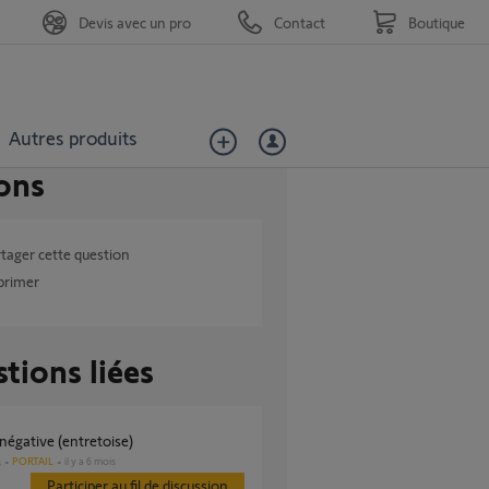
Devis avec un pro
Contact
Boutique
Autres produits
ons
tager cette question
primer
tions liées
 négative (entretoise)
PORTAIL
il y a 6 mois
s
Participer au fil de discussion