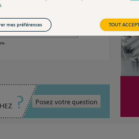
s
.
dé ?
Inter
er mes préférences
TOUT ACCEP
ile
Posez votre question
CHEZ