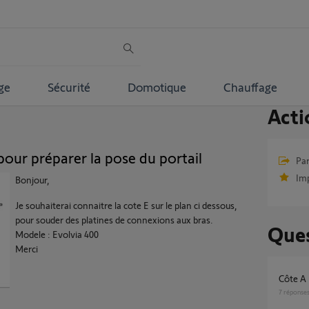
ge
Sécurité
Domotique
Chauffage
Acti
pour préparer la pose du portail
Par
Im
Bonjour,
Je souhaiterai connaitre la cote E sur le plan ci dessous,
pour souder des platines de connexions aux bras.
Ques
Modele : Evolvia 400
Merci
Côte A
7
réponse