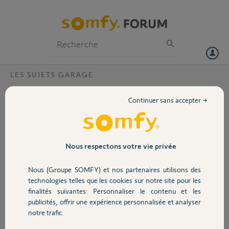
Particuliers
Professionnels
Forum
LES SUJETS GARAGE
Volet
probleme moteur gdk 3000?
Continuer sans accepter →
Quand le moteur est branché on entend un clic et il ne s'ouvre pas
Portail
mais quand je débranche le moteur la batterie de secours prend le
relais et cela fonctionne si quelqu'un peut m'aider d' avance merci
Garage
Nous respectons votre vie privée
alberto
il y a plus de 11 ans
Nous (Groupe SOMFY) et nos partenaires utilisons des
Sécurité
Participer au fil de discussion
technologies telles que les cookies sur notre site pour les
finalités suivantes: Personnaliser le contenu et les
publicités, offrir une expérience personnalisée et analyser
Domotique
notre trafic.