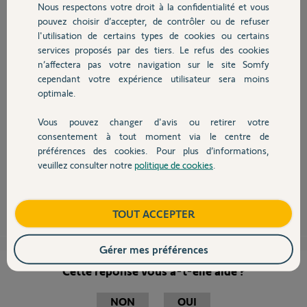
Nous respectons votre droit à la confidentialité et vous
Chauffage
Le voyant vitesse clignote rapidement
pouvez choisir d’accepter, de contrôler ou de refuser
GDK est en limite thermique et ne peut pas répondre aux actions de la
l'utilisation de certains types de cookies ou certains
télécommande.
services proposés par des tiers. Le refus des cookies
Autres produits
Attendre quelques minutes afin de laisser refroidir le moteur, puis
n’affectera pas votre navigation sur le site Somfy
essayer de nouveau.
Vérifiez que la tension de la lampe correspond à l'alimentation (230V ou
cependant votre expérience utilisateur sera moins
24V en
optimale.
solaire).
vérifier aussi qu’aucun obstacle n’est présent devant les cellules
Vous pouvez changer d'avis ou retirer votre
photoélectriques.
Devis avec un pro
consentement à tout moment via le centre de
Vérifiez l’alignement des cellules photoélectriques
préférences des cookies. Pour plus d’informations,
Vérifiez le câblage et l’alimentation des cellules photoélectriques
Vérifiez le câblage du contact portillon.
veuillez consulter notre
politique de cookies
.
Contact
Sylvain C.
il y a plus de 11 ans
Boutique
TOUT ACCEPTER
Gérer mes préférences
Cette réponse vous a-t-elle aidé ?
NON
OUI