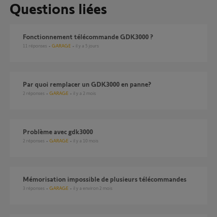
Questions liées
Fonctionnement télécommande GDK3000 ?
11
réponses
GARAGE
il y a 5 jours
Par quoi remplacer un GDK3000 en panne?
2
réponses
GARAGE
il y a 2 mois
Problème avec gdk3000
2
réponses
GARAGE
il y a 10 mois
Mémorisation impossible de plusieurs télécommandes
3
réponses
GARAGE
il y a environ 2 mois