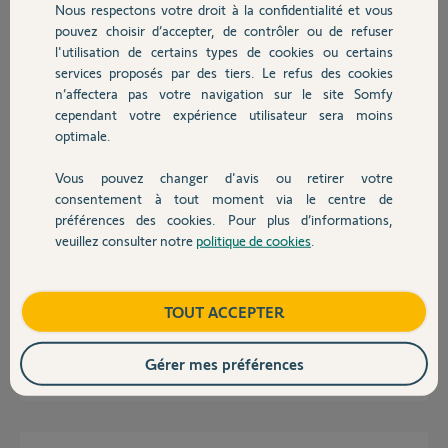
Réponses
Nous respectons votre droit à la confidentialité et vous
Chauffage
pouvez choisir d’accepter, de contrôler ou de refuser
l'utilisation de certains types de cookies ou certains
services proposés par des tiers. Le refus des cookies
Autres produits
Bonjour,
n’affectera pas votre navigation sur le site Somfy
C'est sans doute en panne.
cependant votre expérience utilisateur sera moins
optimale.
Robert P.
il y a plus de 11 ans
Vous pouvez changer d'avis ou retirer votre
Devis avec un pro
consentement à tout moment via le centre de
préférences des cookies. Pour plus d’informations,
Bon déjà il serait oportun d'indiquer le modèle dont il s'agit concernant
veuillez consulter notre
politique de cookies
.
Contact
votre automatisme....
Ensuite, débrancher les cellules ne suffit pas, il faut aussi modifier les
paramètres adéquates de votre automatisme pour le fonctionnement
sans cellules. (dont nous ne connaissons pas le modèle.....) Un rapide
Boutique
TOUT ACCEPTER
coup d'oeil sur la notice pourrait déjà vous être d'une grande aide.
Gérer mes préférences
Sébastien L.
il y a plus de 11 ans