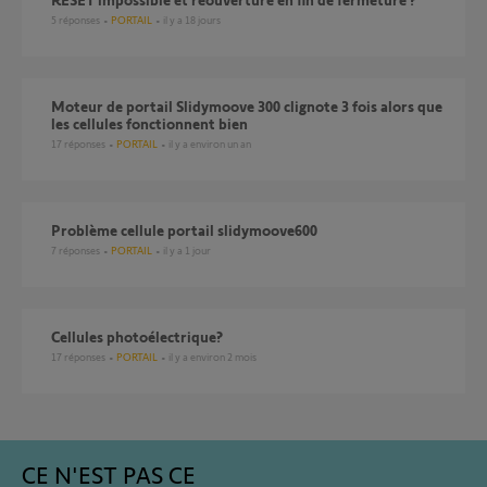
5
réponses
PORTAIL
il y a 18 jours
Moteur de portail Slidymoove 300 clignote 3 fois alors que
les cellules fonctionnent bien
17
réponses
PORTAIL
il y a environ un an
Problème cellule portail slidymoove600
7
réponses
PORTAIL
il y a 1 jour
cellules photoélectrique?
17
réponses
PORTAIL
il y a environ 2 mois
CE N'EST PAS CE