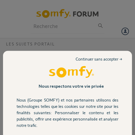
Particuliers
Professionnels
Forum
LES SUJETS PORTAIL
Volet
pourquoi le voyant alarme reste t il allumé
Continuer sans accepter →
? cellules debranchees , les moteurs ne
Portail
fonctionnent pas?
Le voyant alarme est allumé en permanence . Meme en debranchant
Garage
Nous respectons votre vie privée
les cellules , les moteurs ne fonctinnent pas .
Nous (Groupe SOMFY) et nos partenaires utilisons des
Christine H.
Sécurité
technologies telles que les cookies sur notre site pour les
il y a plus de 11 ans
finalités suivantes: Personnaliser le contenu et les
Participer au fil de discussion
publicités, offrir une expérience personnalisée et analyser
Domotique
notre trafic.