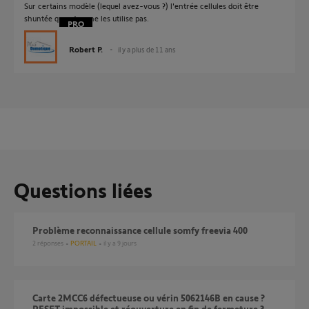
Sur certains modèle (lequel avez-vous ?) l'entrée cellules doit être
shuntée quand on ne les utilise pas.
Robert P.
il y a plus de 11 ans
Questions liées
Problème reconnaissance cellule somfy freevia 400
2
réponses
PORTAIL
il y a 9 jours
Carte 2MCC6 défectueuse ou vérin 5062146B en cause ?
RESET impossible et réouverture en fin de fermeture ?