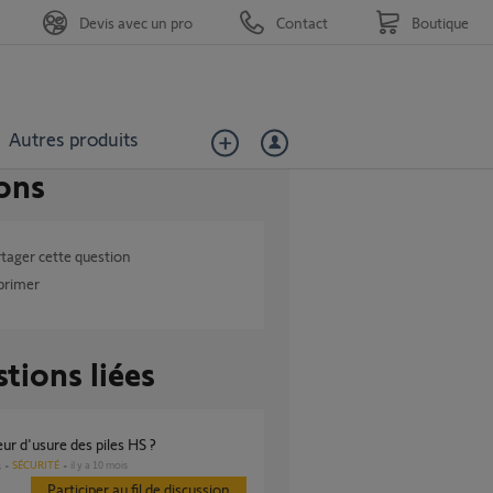
Devis avec un pro
Contact
Boutique
Autres produits
ons
tager cette question
primer
tions liées
eur d'usure des piles HS ?
SÉCURITÉ
il y a 10 mois
s
Participer au fil de discussion