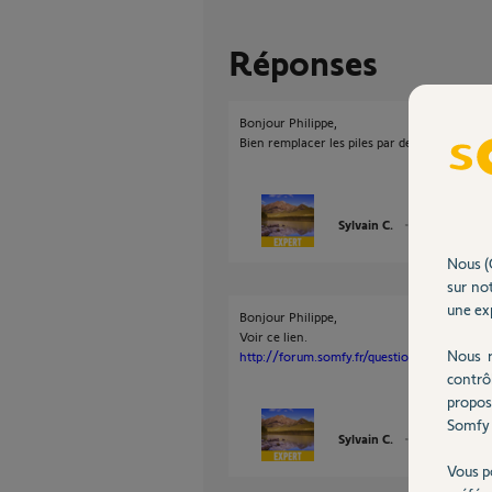
Réponses
Bonjour Philippe,
Bien remplacer les piles par des piles au Lith
Sylvain C.
il y a plus de 11
Nous (
sur not
une exp
Bonjour Philippe,
Voir ce lien.
Nous r
http://forum.somfy.fr/questions/722711-usu
contrô
propos
Somfy 
Sylvain C.
il y a plus de 11
Vous p