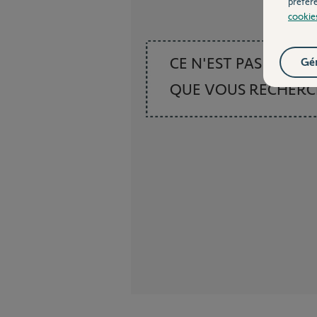
préfér
cookie
CE N'EST PAS CE
Gér
QUE VOUS RECHER