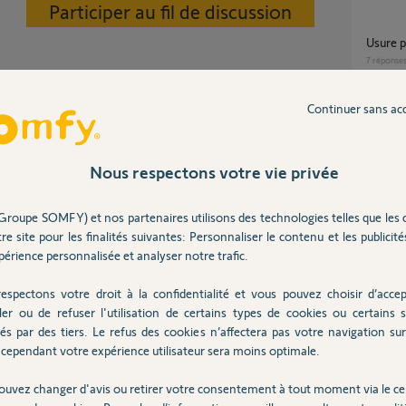
Participer au fil de discussion
usure 
7
réponse
Continuer sans ac
ium. ne pas utiliser des piles rechargeables.
alimen
1
réponse
Nous respectons votre vie privée
 ans
Problème avec les badges d'alarme link
Groupe SOMFY) et nos partenaires utilisons des technologies telles que les 
Advanc
re site pour les finalités suivantes: Personnaliser le contenu et les publicités
18
répons
érience personnalisée et analyser notre trafic.
espectons votre droit à la confidentialité et vous pouvez choisir d’accep
re-piles-ecran-lcd
usure trop rapide des piles clavier serrure
ler ou de refuser l'utilisation de certains types de cookies ou certains s
connec
és par des tiers. Le refus des cookies n’affectera pas votre navigation sur 
5
réponse
cependant votre expérience utilisateur sera moins optimale.
 ans
ouvez changer d'avis ou retirer votre consentement à tout moment via le ce