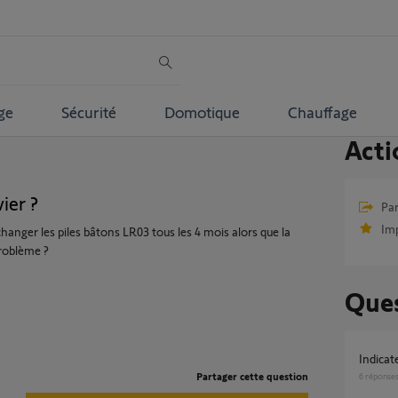
ge
Sécurité
Domotique
Chauffage
Acti
ier ?
Par
Im
hanger les piles bâtons LR03 tous les 4 mois alors que la
problème ?
Ques
Indicat
Partager cette question
6
réponse