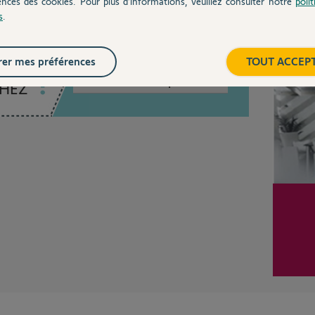
ences des cookies. Pour plus d’informations, veuillez consulter notre
poli
s
.
Inter
er mes préférences
TOUT ACCEP
Posez votre question
CHEZ