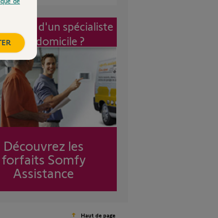
tique de
vention d'un spécialiste
à mon domicile ?
TER
Découvrez les
forfaits Somfy
Assistance
Haut de page