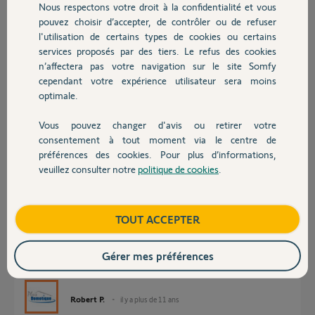
Nous respectons votre droit à la confidentialité et vous
Chauffage
portée ? vu que j'ai un triplex avec une entrée au niveau 1 et 3.
pouvez choisir d’accepter, de contrôler ou de refuser
l'utilisation de certains types de cookies ou certains
merci d'avance
services proposés par des tiers. Le refus des cookies
Autres produits
n’affectera pas votre navigation sur le site Somfy
marc P.
cependant votre expérience utilisateur sera moins
il y a plus de 11 ans
optimale.
Participer au fil de discussion
Vous pouvez changer d'avis ou retirer votre
Devis avec un pro
consentement à tout moment via le centre de
préférences des cookies. Pour plus d’informations,
Réponses
veuillez consulter notre
politique de cookies
.
Contact
Bonjour,
Vous mélangez des choses...
Boutique
TOUT ACCEPTER
Protexial et Protexiom sont déjà décrites ici sur plusieurs sujets, faites
une recherche.
Gérer mes préférences
Ces alarmes peuvent être intégrées dans Tahoma.
Tahoma peut gérer des éclairages Hue et quelques récepteurs Zwave
Robert P.
il y a plus de 11 ans