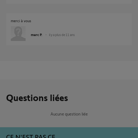
merci à vous
marc P.
il y a plus de 11 ans
Questions liées
Aucune question liée
CE N'EST PAS CE