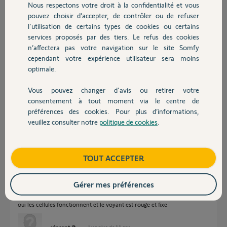
Nous respectons votre droit à la confidentialité et vous
Pouvez vous m'aider SVP. Merci.
Chauffage
pouvez choisir d’accepter, de contrôler ou de refuser
l'utilisation de certains types de cookies ou certains
vincent B.
services proposés par des tiers. Le refus des cookies
Autres produits
il y a plus de 11 ans
n’affectera pas votre navigation sur le site Somfy
Participer au fil de discussion
cependant votre expérience utilisateur sera moins
optimale.
Vous pouvez changer d'avis ou retirer votre
Réponses
Devis avec un pro
consentement à tout moment via le centre de
préférences des cookies. Pour plus d’informations,
veuillez consulter notre
politique de cookies
.
Contact
Bonsoir Vincent,
Avez vous brancher des cellules ?
Boutique
TOUT ACCEPTER
Sylvain C.
il y a plus de 11 ans
Gérer mes préférences
oui les cellules fonctionnent et le voyant est rouge et fixe