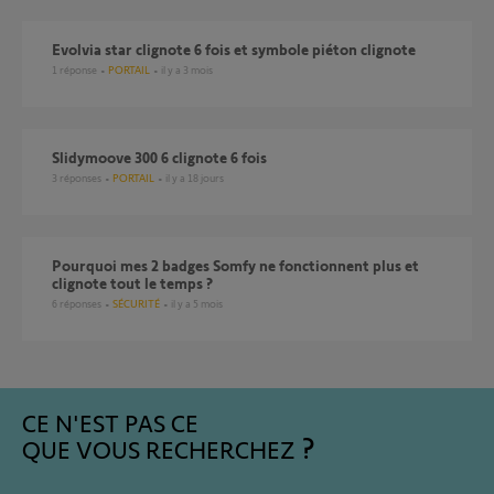
Evolvia star clignote 6 fois et symbole piéton clignote
1
réponse
PORTAIL
il y a 3 mois
slidymoove 300 6 clignote 6 fois
3
réponses
PORTAIL
il y a 18 jours
Pourquoi mes 2 badges Somfy ne fonctionnent plus et
clignote tout le temps ?
6
réponses
SÉCURITÉ
il y a 5 mois
CE N'EST PAS CE
QUE VOUS RECHERCHEZ