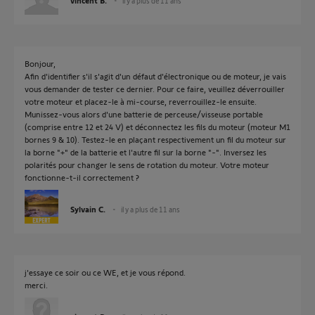
vincent B.
il y a plus de 11 ans
Bonjour,
Afin d'identifier s'il s'agit d'un défaut d'électronique ou de moteur, je vais
vous demander de tester ce dernier. Pour ce faire, veuillez déverrouiller
votre moteur et placez-le à mi-course, reverrouillez-le ensuite.
Munissez-vous alors d'une batterie de perceuse/visseuse portable
(comprise entre 12 et 24 V) et déconnectez les fils du moteur (moteur M1
bornes 9 & 10). Testez-le en plaçant respectivement un fil du moteur sur
la borne "+" de la batterie et l'autre fil sur la borne "-". Inversez les
polarités pour changer le sens de rotation du moteur. Votre moteur
fonctionne-t-il correctement ?
Sylvain C.
il y a plus de 11 ans
j'essaye ce soir ou ce WE, et je vous répond.
merci.