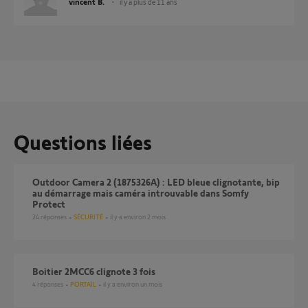
vincent B.
il y a plus de 11 ans
Questions liées
Outdoor Camera 2 (1875326A) : LED bleue clignotante, bip
au démarrage mais caméra introuvable dans Somfy
Protect
24
réponses
SÉCURITÉ
il y a environ 2 mois
Boitier 2MCC6 clignote 3 fois
4
réponses
PORTAIL
il y a environ un mois