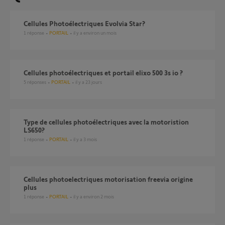
Cellules Photoélectriques Evolvia Star?
1
réponse
PORTAIL
il y a environ un mois
Cellules photoélectriques et portail elixo 500 3s io ?
5
réponses
PORTAIL
il y a 23 jours
type de cellules photoélectriques avec la motoristion
LS650?
1
réponse
PORTAIL
il y a 3 mois
cellules photoelectriques motorisation freevia origine
plus
1
réponse
PORTAIL
il y a environ 2 mois