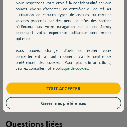
Nous respectons votre droit à la confidentialité et vous
Chauffage
pouvez choisir d’accepter, de contrôler ou de refuser
Réponses
l'utilisation de certains types de cookies ou certains
services proposés par des tiers. Le refus des cookies
Autres produits
n’affectera pas votre navigation sur le site Somfy
Bonjour Michel,
cependant votre expérience utilisateur sera moins
Vous trouverez ce capot de cellules au lien ci-dessous :
optimale.
Boutique Somfy - Capot de cellulle photo-électrique Somfy
Vous pouvez changer d'avis ou retirer votre
Bonne journée
Devis avec un pro
consentement à tout moment via le centre de
préférences des cookies. Pour plus d’informations,
Robert P.
il y a plus de 11 ans
veuillez consulter notre
politique de cookies
.
Contact
Boutique
TOUT ACCEPTER
Gérer mes préférences
Questions liées