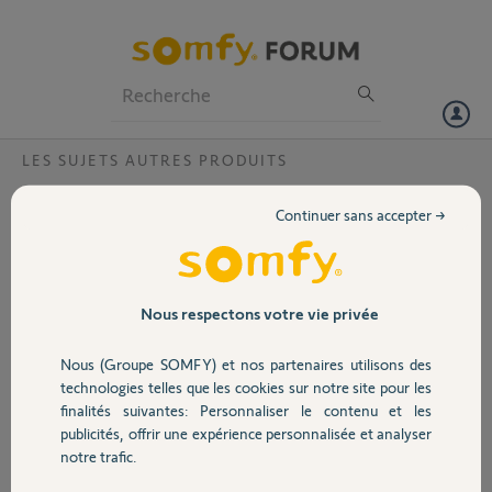
Particuliers
Professionnels
Forum
LES SUJETS AUTRES PRODUITS
Volet
boitier cellule photoélectrique
Continuer sans accepter →
Le plastique d'une cellule photoélectrique de notre portail coulissant
Portail
est cassé. Nous souhaiterions remplacer uniquement le boîtier en
plastique de la cellule car celle-ci fonctionne très bien. Cependant,
nous ne trouvons que des jeux de 2 cellules, ce qui ne nous est pas
Garage
Nous respectons votre vie privée
nécessaire. Pourriez-vous nous indiquer comment trouver
seulement le boîtier en plastique d'une cellule (ref 2400939) ?
Nous (Groupe SOMFY) et nos partenaires utilisons des
D'avance merci pour votre réponse.
Sécurité
technologies telles que les cookies sur notre site pour les
finalités suivantes: Personnaliser le contenu et les
Anonyme
publicités, offrir une expérience personnalisée et analyser
Domotique
il y a plus de 11 ans
notre trafic.