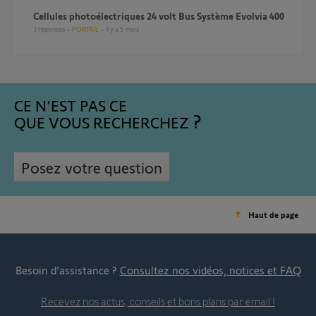
Cellules photoélectriques 24 volt Bus Système Evolvia 400
3
réponses
PORTAIL
il y a 5 mois
CE N'EST PAS CE
QUE VOUS RECHERCHEZ
Posez votre question
Haut de page
Besoin d’assistance ?
Consultez nos vidéos, notices et FAQ
Recevez nos actus, conseils et bons plans par email !