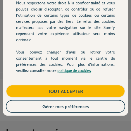
Nous respectons votre droit à la confidentialité et vous
Chauffage
pouvez choisir d’accepter, de contrôler ou de refuser
l'utilisation de certains types de cookies ou certains
services proposés par des tiers. Le refus des cookies
Autres produits
n’affectera pas votre navigation sur le site Somfy
Bonjour Frederic,
cependant votre expérience utilisateur sera moins
nettoyer les cellules à l'intérieur et à l'extérieur, le problème persiste t-il
optimale.
?
Vous pouvez changer d'avis ou retirer votre
Devis avec un pro
Sylvain C.
il y a plus de 11 ans
consentement à tout moment via le centre de
préférences des cookies. Pour plus d’informations,
veuillez consulter notre
politique de cookies
.
Contact
Cette réponse vous a-t-elle aidé ?
Boutique
TOUT ACCEPTER
NON
OUI
Gérer mes préférences
60%
des internautes ont trouvé cette réponse utile