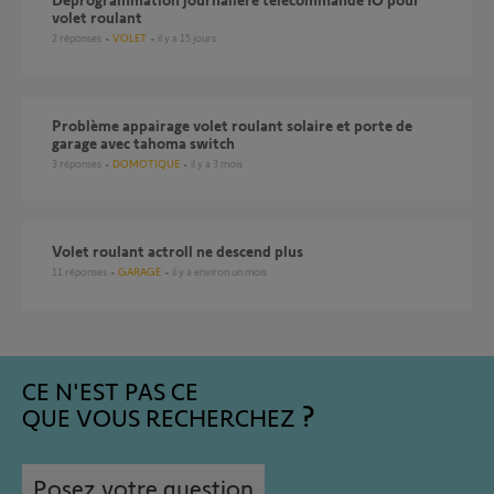
volet roulant
2
réponses
VOLET
il y a 15 jours
Problème appairage volet roulant solaire et porte de
garage avec tahoma switch
3
réponses
DOMOTIQUE
il y a 3 mois
Volet roulant actroll ne descend plus
11
réponses
GARAGE
il y a environ un mois
CE N'EST PAS CE
QUE VOUS RECHERCHEZ
Posez votre question