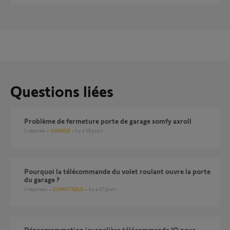
Questions liées
Problème de fermeture porte de garage somfy axroll
1
réponse
GARAGE
il y a 18 jours
pourquoi la télécommande du volet roulant ouvre la porte
du garage ?
3
réponses
DOMOTIQUE
il y a 17 jours
Déprogrammation journalière télécommande IO pour