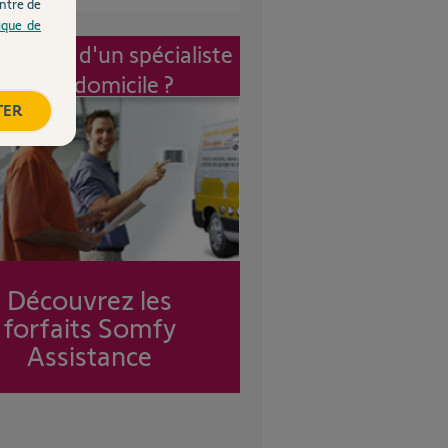
ntre de
tique de
vention d'un spécialiste
à mon domicile ?
TER
Découvrez les
forfaits Somfy
Assistance