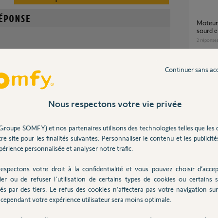
Moteur esclave siminor S200 qui fait bruit
sourd e
2
réponse
le avec votre motorisation "branche et utilise" il
Continuer sans ac
fr/boitier-electronique-passeo-600-...
Par qu
9
réponse
Nous respectons votre vie privée
il y a environ 11 ans
Domoti
Groupe SOMFY) et nos partenaires utilisons des technologies telles que les 
7
réponse
re site pour les finalités suivantes: Personnaliser le contenu et les publicités
érience personnalisée et analyser notre trafic.
dé ?
S7000 entrainement HS, compatibilité
espectons votre droit à la confidentialité et vous pouvez choisir d’accep
moteur
ler ou de refuser l'utilisation de certains types de cookies ou certains s
17
répons
és par des tiers. Le refus des cookies n’affectera pas votre navigation sur 
cependant votre expérience utilisateur sera moins optimale.
utile