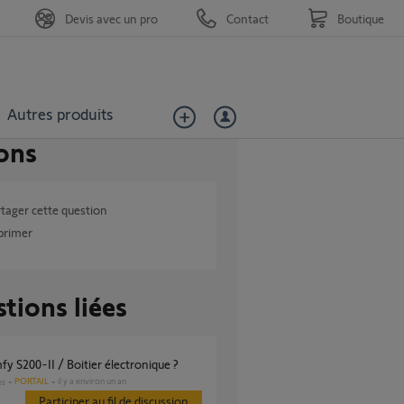
Devis avec un pro
Contact
Boutique
Autres produits
ons
tager cette question
primer
tions liées
mfy S200-II / Boitier électronique ?
PORTAIL
il y a environ un an
es
Participer au fil de discussion