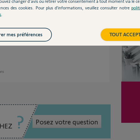
ouvez changer d'avis ou retirer votre consentement à tout moment via le ce
ences des cookies. Pour plus d’informations, veuillez consulter notre
poli
s
.
Inter
ses
er mes préférences
TOUT ACCEP
 ans
Posez votre question
CHEZ