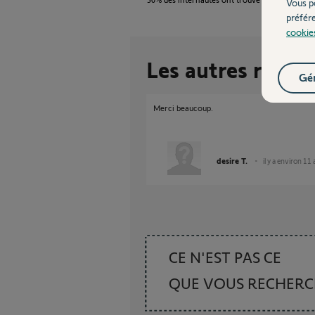
Vous p
préfér
cookie
Les autres répon
Gér
Merci beaucoup.
desire T.
il y a environ 11
CE N'EST PAS CE
QUE VOUS RECHER