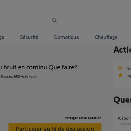
ge
Sécurité
Domotique
Chauffage
Acti
u bruit en continu.Que faire?
Par
Im
ique Passeo 600-630-650
Ques
Partager cette question
Kit So
11
répons
Participer au fil de discussion