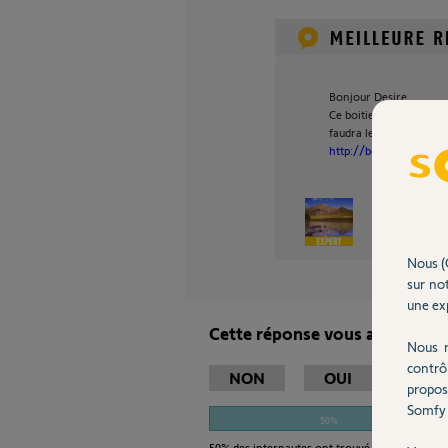
Bonjour Desire,
Ce boitier est compatib
faudra le programmer.
http://boutique.somfy.
Sylvain C.
Nous (
sur not
une exp
Cette réponse vous a-t-elle ai
Nous r
contrô
NON
OUI
propos
Somfy 
50%
50%
des internautes ont trouvé cette réponse 