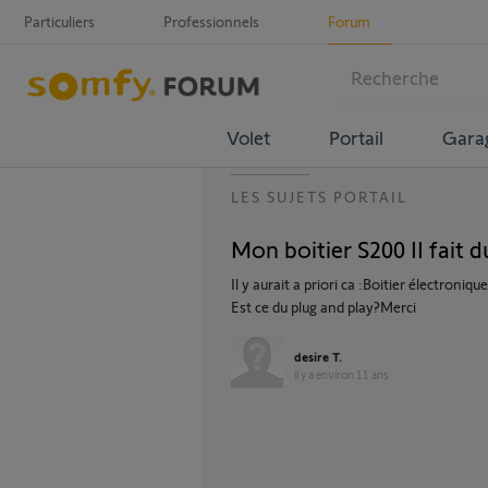
Particuliers
Professionnels
Forum
Volet
Portail
Gara
LES SUJETS PORTAIL
Mon boitier S200 II fait d
Il y aurait a priori ca :Boitier électron
Est ce du plug and play?Merci
desire T.
il y a environ 11 ans