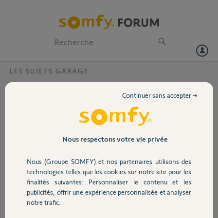
Particuliers
Professionnels
Forum
LES SUJETS GARAGE
Volet
j'ai changé le condensateur VECTRAM
Continuer sans accepter →
50/12 CSI RTS avec KEYTIS NS 2 RTS,
Portail
comment faire pr les fins de course ?
je ne sais pas comment faire pour les fins de course
Garage
Nous respectons votre vie privée
on doit les regler avec la telecommande ou sur le moteur ?
Nous (Groupe SOMFY) et nos partenaires utilisons des
jean pierre L.
Sécurité
technologies telles que les cookies sur notre site pour les
il y a environ 11 ans
finalités suivantes: Personnaliser le contenu et les
Participer au fil de discussion
publicités, offrir une expérience personnalisée et analyser
Domotique
notre trafic.