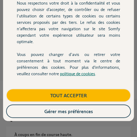
Réponses
Nous respectons votre droit à la confidentialité et vous
Chauffage
pouvez choisir d’accepter, de contrôler ou de refuser
l'utilisation de certains types de cookies ou certains
services proposés par des tiers. Le refus des cookies
Autres produits
Bonjour Jean Pierre,
n’affectera pas votre navigation sur le site Somfy
Une réponse a été faite sur un autre post.
cependant votre expérience utilisateur sera moins
http://forum.somfy.fr/questions/927082-recherche-notice-pr-
vectram-50-12-csi-rts
optimale.
Vous pouvez changer d'avis ou retirer votre
Sylvain C.
il y a environ 11 ans
Devis avec un pro
consentement à tout moment via le centre de
préférences des cookies. Pour plus d’informations,
veuillez consulter notre
politique de cookies
.
Contact
Boutique
TOUT ACCEPTER
Gérer mes préférences
Questions liées
À coups en fin de course haute.