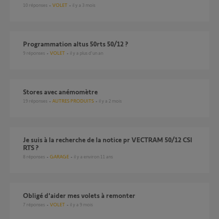
10
réponses
VOLET
il y a 3 mois
Programmation altus 50rts 50/12 ?
9
réponses
VOLET
il y a plus d'un an
stores avec anémomètre
19
réponses
AUTRES PRODUITS
il y a 2 mois
je suis à la recherche de la notice pr VECTRAM 50/12 CSI
RTS ?
8
réponses
GARAGE
il y a environ 11 ans
Obligé d'aider mes volets à remonter
7
réponses
VOLET
il y a 9 mois