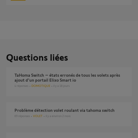
Questions liées
TaHoma Switch – états erronés de tous les volets après
ajout d’un portail Elixo Smart io
4
réponses
DOMOTIQUE
il y a 18 jours
Problème détection volet roulant via tahoma switch
69
réponses
VOLET
il y a environ 2 mois