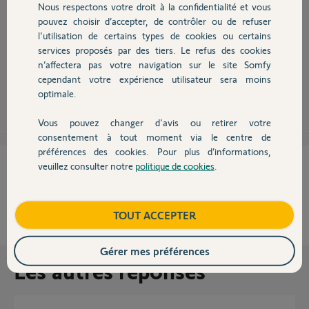
Nous respectons votre droit à la confidentialité et vous
Chauffage
pouvez choisir d’accepter, de contrôler ou de refuser
Bonjour,
ça dépend du type de moteur et du type de commande.
l'utilisation de certains types de cookies ou certains
Si vous ne dites rien sur votre installation ça va être difficile de vous
services proposés par des tiers. Le refus des cookies
Autres produits
aider.
n’affectera pas votre navigation sur le site Somfy
cependant votre expérience utilisateur sera moins
Robert P.
il y a presque 11 ans
optimale.
Vous pouvez changer d'avis ou retirer votre
Devis avec un pro
consentement à tout moment via le centre de
préférences des cookies. Pour plus d’informations,
Cette réponse vous a-t-elle aidé ?
veuillez consulter notre
politique de cookies
.
Contact
NON
OUI
Boutique
TOUT ACCEPTER
33%
des internautes ont trouvé cette réponse utile
Gérer mes préférences
Les autres réponses