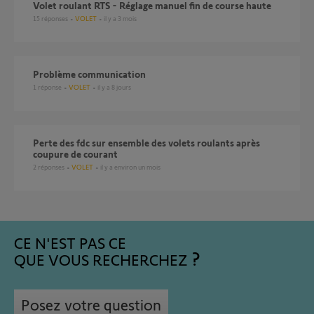
Volet roulant RTS - Réglage manuel fin de course haute
15
réponses
VOLET
il y a 3 mois
Problème communication
1
réponse
VOLET
il y a 8 jours
Perte des fdc sur ensemble des volets roulants après
coupure de courant
2
réponses
VOLET
il y a environ un mois
CE N'EST PAS CE
QUE VOUS RECHERCHEZ
Posez votre question