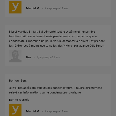
Martial V.
il y a presque 11 ans
Merci Martial. En fait, j'ai démonté tout le système et l'ensemble
fonctionnait correctement mais peu de temps :-((. Je pense que le
condensateur moteur a un pb. Je vais le démonter à nouveau et prendre
les références à moins que tu ne les aies ? Merci par avance Cdlt Benoit
Ben
il y a presque 11 ans
Bonjour Ben,
Je n'ai pas accès aux valeurs des condensateurs. Il faudra directement
relevé ces informations sur le condensateur d'origine.
Bonne Journée
Martial V.
il y a presque 11 ans