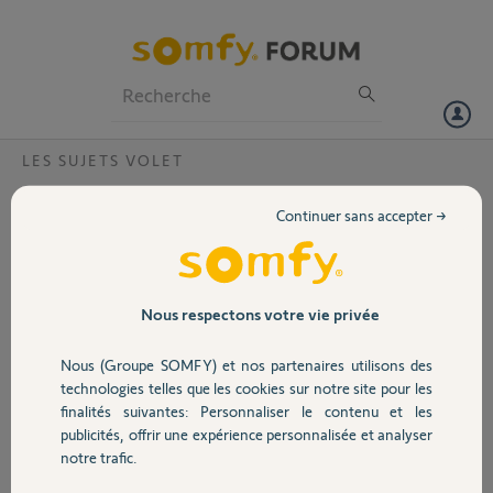
Particuliers
Professionnels
Forum
LES SUJETS VOLET
Volet
Volet roulant est bloqué en position
Continuer sans accepter →
intermédiaire. Les fins d course semblent
Portail
avoir un problème mécanique.
Quelle est la procédure de vérification ? Merci par avance
Garage
Nous respectons votre vie privée
Ben
Nous (Groupe SOMFY) et nos partenaires utilisons des
il y a presque 11 ans
Sécurité
technologies telles que les cookies sur notre site pour les
Participer au fil de discussion
finalités suivantes: Personnaliser le contenu et les
publicités, offrir une expérience personnalisée et analyser
Domotique
notre trafic.