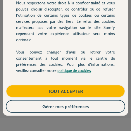
Réponses
Nous respectons votre droit à la confidentialité et vous
Chauffage
pouvez choisir d’accepter, de contrôler ou de refuser
l'utilisation de certains types de cookies ou certains
Bonjour,
services proposés par des tiers. Le refus des cookies
Autres produits
Voici le lien vers le clavier à code filaire :
n’affectera pas votre navigation sur le site Somfy
http://boutique.somfy.fr/clavier-a-code-filaire.html
cependant votre expérience utilisateur sera moins
optimale.
Pour le branchement du clavier à code, tu peux utiliser la notice du GDK
(la carte électronique est la même). Le plan de câblage se situ page 31 de
la notice (page 33 du PDF) :
Vous pouvez changer d'avis ou retirer votre
Devis avec un pro
consentement à tout moment via le centre de
https://www.somfy.fr/file.cfm/notice_porte_garage_domotiq...
préférences des cookies. Pour plus d’informations,
tu peux également ajouter un contact à) clé intérieur (schéma de câblage
veuillez consulter notre
politique de cookies
.
page 30 du lien précédent). Produit dispo sur la boutique somfy :
Contact
http://boutique.somfy.fr/commande-a-cle-filaire.html
Boutique
TOUT ACCEPTER
Slipno
il y a presque 11 ans
Gérer mes préférences