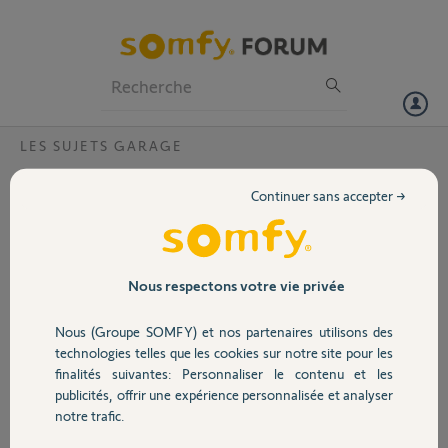
Particuliers
Professionnels
Forum
LES SUJETS GARAGE
Volet
clavier filaire pour ls 8900
Continuer sans accepter →
Bonjour, quel est la référence du clavier filaire à installer pour les
Portail
moteurs ls 8900. Également existe t il un interrupteur quel on peut
mettre dans le garage pour une ouverture sans usage de la
télécommande. Si c est possible existe il des notices détaillées.?
Garage
Nous respectons votre vie privée
Philippe T.
Nous (Groupe SOMFY) et nos partenaires utilisons des
Sécurité
il y a presque 11 ans
technologies telles que les cookies sur notre site pour les
Participer au fil de discussion
finalités suivantes: Personnaliser le contenu et les
publicités, offrir une expérience personnalisée et analyser
Domotique
notre trafic.