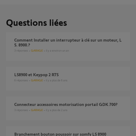
Questions liées
Comment Installer un interrupteur à clé sur un moteur, L
S. 8900.?
3
réponses
GARAGE
il y a environ un an
LS8900 et Keypop 2 RTS
6
réponses
GARAGE
il y a plus de 6 ans
Connecteur accessoires motorisation portail GDK 700?
3
réponses
GARAGE
il y a plus de 2 ans
Branchement bouton poussoir sur somfy LS 8900