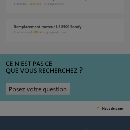
2
réponses
GARAGE
il y a plus de 6 ans
Remplacement moteur LS 8900 Somfy
11
réponses
GARAGE
il y a plus de 5 ans
CE N'EST PAS CE
QUE VOUS RECHERCHEZ
Posez votre question
Haut de page