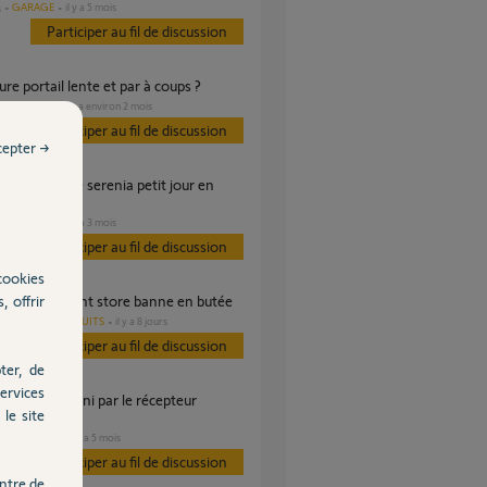
GARAGE
il y a 5 mois
s
Participer au fil de discussion
ure portail lente et par à coups ?
PORTAIL
il y a environ 2 mois
s
Participer au fil de discussion
cepter →
ure
GARAGE
il y a 3 mois
s
Participer au fil de discussion
cookies
, offrir
ème va-et-vient store banne en butée
AUTRES PRODUITS
il y a 8 jours
s
Participer au fil de discussion
ter, de
ervices
le site
6
PORTAIL
il y a 5 mois
es
Participer au fil de discussion
ntre de