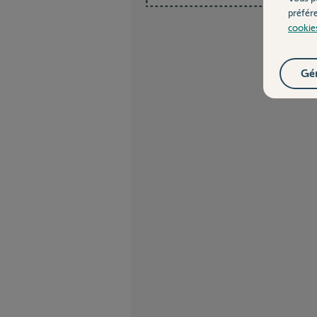
préfér
cookie
Gér