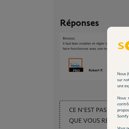
Réponses
Bonjour,
Il faut bien installer et régler la porte, elle
faire fonctionner avec une motorisation.
Robert P.
il y a presque 1
Nous (
sur not
une exp
Nous r
contrô
CE N'EST PAS CE
propos
Somfy 
QUE VOUS RECHER
Vous p