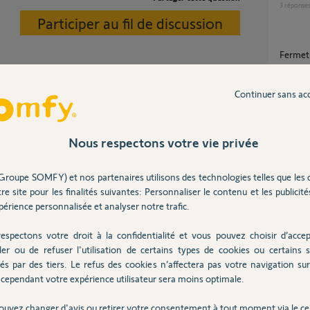
3
réponse
Participer au fil de discussion
Fermet
5
réponse
Continuer sans ac
 doit fonctionner facilement à la main avant de la
motorisation garage serenia petit jour en
fermet
Nous respectons votre vie privée
9
réponse
1 ans
Groupe SOMFY) et nos partenaires utilisons des technologies telles que les 
re site pour les finalités suivantes: Personnaliser le contenu et les publicités
Probl
érience personnalisée et analyser notre trafic.
6
réponse
espectons votre droit à la confidentialité et vous pouvez choisir d’accep
ler ou de refuser l'utilisation de certains types de cookies ou certains s
Signal trop long fourni par le récepteur
és par des tiers. Le refus des cookies n’affectera pas votre navigation sur 
240055
Posez votre question
cependant votre expérience utilisateur sera moins optimale.
10
répons
CHEZ
ouvez changer d'avis ou retirer votre consentement à tout moment via le ce