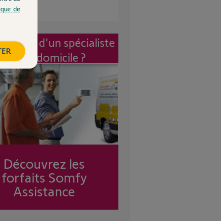
tique de
vention d'un spécialiste
TER
à mon domicile ?
Découvrez les
forfaits Somfy
Assistance