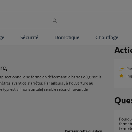
ge
Sécurité
Domotique
Chauffage
Acti
re,
Par
Im
 sectionnelle se ferme en déformant le barres où glisse la
ètres avant de s'arrêter. Par ailleurs , à l'ouverture au
 (qui est à l'horizontale) semble rebondir avant de
Ques
Pourquoi le code CC apparait en début de
fermetu
fermetu
Partager cette question