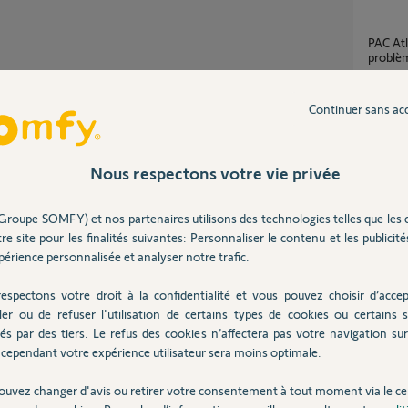
PAC Atlantic Alfea Extensa S Duo 5 :
problè
18
répons
Partager cette question
Continuer sans ac
Participer au fil de discussion
Tahoma
1
réponse
Nous respectons votre vie privée
Groupe SOMFY) et nos partenaires utilisons des technologies telles que les 
Commande chauffage au sol compatible
re site pour les finalités suivantes: Personnaliser le contenu et les publicités
Tahoma
n chauffage électrique via la box domotique
stallation thermique et électrique.
érience personnalisée et analyser notre trafic.
3
réponse
ermettra de vous renseigner.
 Somfy proche de chez vous.
espectons votre droit à la confidentialité et vous pouvez choisir d’accep
r
ler ou de refuser l'utilisation de certains types de cookies ou certains s
Récup
és par des tiers. Le refus des cookies n’affectera pas votre navigation sur 
8
réponse
cependant votre expérience utilisateur sera moins optimale.
1 ans
ouvez changer d'avis ou retirer votre consentement à tout moment via le ce