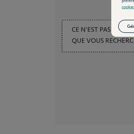
préfér
cookie
Gér
CE N'EST PAS CE
QUE VOUS RECHER