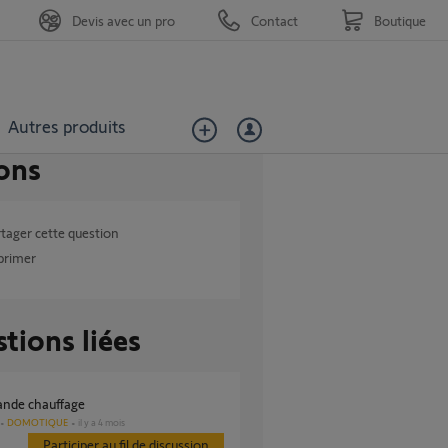
Devis avec un pro
Contact
Boutique
Autres produits
ons
tager cette question
primer
tions liées
nde chauffage
DOMOTIQUE
il y a 4 mois
Participer au fil de discussion