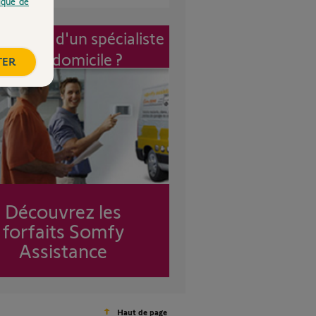
tique de
vention d'un spécialiste
à mon domicile ?
TER
Découvrez les
forfaits Somfy
Assistance
Haut de page