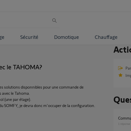
ge
Sécurité
Domotique
Chauffage
Acti
ec le TAHOMA?
Par
Im
des solutions disponnibles pour une commande de
es avec le Tahoma.
Ques
sol (une par étage).
r du SOMFY, je devra donc m'occuper de la configuration.
comma
1
réponse