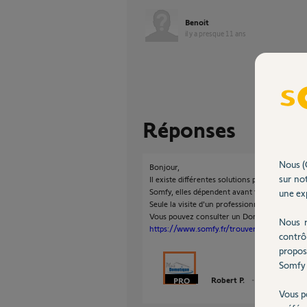
Benoit
il y a presque 11 ans
Réponses
Nous (
Bonjour,
sur not
Il existe différentes solutions pour piloter u
Somfy, elles dépendent avant tout de votre in
une exp
Seule la visite d'un professionnel sur site p
Vous pouvez consulter un Domoticien Agréé
Nous r
https://www.somfy.fr/trouver-un-revendeu
contrô
propos
Somfy 
Robert P.
il y a presque 1
Vous p