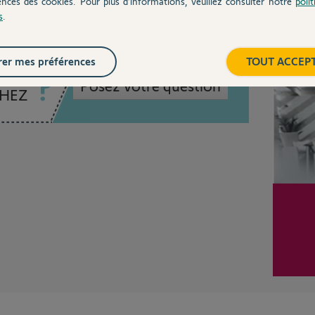
ences des cookies. Pour plus d’informations, veuillez consulter notre
poli
s
.
Inter
er mes préférences
TOUT ACCEP
Posez votre question
CHEZ