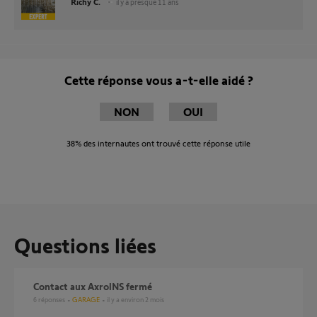
Richy C.
il y a presque 11 ans
Cette réponse vous a-t-elle aidé ?
NON
OUI
38%
des internautes ont trouvé cette réponse utile
Questions liées
contact aux AxrolNS fermé
6
réponses
GARAGE
il y a environ 2 mois