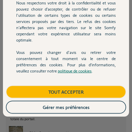
effectuer.
Nous respectons votre droit à la confidentialité et vous
Chauffage
pouvez choisir d’accepter, de contrôler ou de refuser
merci de votre réponse
l'utilisation de certains types de cookies ou certains
services proposés par des tiers. Le refus des cookies
Autres produits
jeremy T.
n’affectera pas votre navigation sur le site Somfy
il y a presque 11 ans
cependant votre expérience utilisateur sera moins
Participer au fil de discussion
optimale.
Vous pouvez changer d'avis ou retirer votre
Devis avec un pro
consentement à tout moment via le centre de
préférences des cookies. Pour plus d’informations,
veuillez consulter notre
politique de cookies
.
Contact
Bonjour,
Les cellules se branchent sur les bornes 3 et 4.
Vous pouvez les relier entres-elles mais c'est souvent plus simple de les
connecter séparément au boîtier.
Boutique
TOUT ACCEPTER
Le contacteur à clé a deux positions, tourne à gauche ou à droite, d'où
les 3 fils, un commun et deux actifs.
Gérer mes préférences
Pour le Freevia, vous ne pouvez utiliser qu'un seul coté, donc 2 fils qui
sont à relier également aux bornes 3 et 4. Cela actionnera l'ouverture
totale du portail.