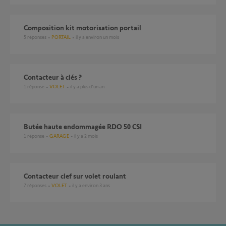
Composition kit motorisation portail
5
réponses
PORTAIL
il y a environ un mois
contacteur à clés ?
1
réponse
VOLET
il y a plus d'un an
Butée haute endommagée RDO 50 CSI
1
réponse
GARAGE
il y a 2 mois
Contacteur clef sur volet roulant
7
réponses
VOLET
il y a environ 3 ans