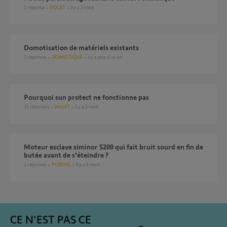
1
réponse
VOLET
il y a 2 mois
domotisation de matériels existants
3
réponses
DOMOTIQUE
il y a plus d'un an
pourquoi sun protect ne fonctionne pas
25
réponses
VOLET
il y a 2 mois
Moteur esclave siminor S200 qui fait bruit sourd en fin de
butée avant de s'éteindre ?
2
réponses
PORTAIL
il y a 6 mois
CE N'EST PAS CE