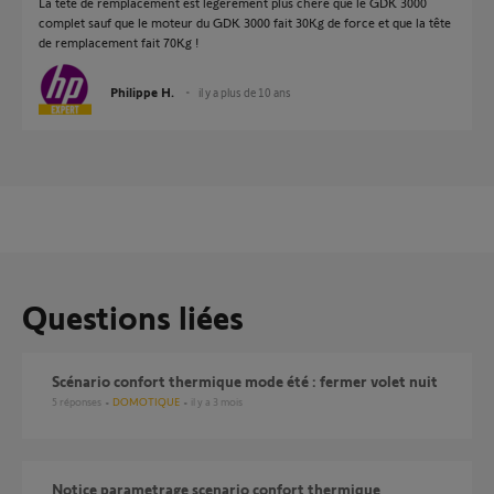
La tete de remplacement est légèrement plus chère que le GDK 3000
complet sauf que le moteur du GDK 3000 fait 30Kg de force et que la tête
de remplacement fait 70Kg !
Philippe H.
il y a plus de 10 ans
Questions liées
Scénario confort thermique mode été : fermer volet nuit
5
réponses
DOMOTIQUE
il y a 3 mois
Notice parametrage scenario confort thermique