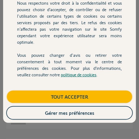
Nous respectons votre droit à la confidentialité et vous
Chauffage
pouvez choisir d’accepter, de contrôler ou de refuser
Réponses
l'utilisation de certains types de cookies ou certains
services proposés par des tiers. Le refus des cookies
Autres produits
n’affectera pas votre navigation sur le site Somfy
Bonjour
cependant votre expérience utilisateur sera moins
avez vous essayé de le réinitialiser et de lui refaire un cycle d'auto
optimale.
apprentissage ?
Vous pouvez changer d'avis ou retirer votre
Devis avec un pro
Philippe H.
il y a presque 11 ans
consentement à tout moment via le centre de
préférences des cookies. Pour plus d’informations,
veuillez consulter notre
politique de cookies
.
Contact
J'ai bien essayé de réinitialiser et refaire un cycle d'apprentissage, mais
en cours de cycle la protection thermique s'enclenche et donc aucun
Boutique
TOUT ACCEPTER
succès
PS il s'agit d'un GDK 3000 et non 300
Gérer mes préférences
jean-charles M.
il y a presque 11 ans