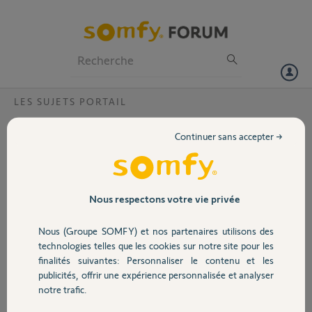
Particuliers
Professionnels
Forum
LES SUJETS PORTAIL
Volet
gdk300 protection thermique?
Continuer sans accepter →
apres 5ans de fonctionnement' mon gdk300 ne va plus en fin de
Portail
course à la fermeture le voyant protection thermique clignote
indiquant une surchauffe moteur. J'ai testé manuellement la porte du
garage il n'y a pas de blocage mécanique. j'ai essayé de
Garage
Nous respectons votre vie privée
reprogrammer le fonctionnement mais toujours une mise en
sécurité. que dois je faire?
Nous (Groupe SOMFY) et nos partenaires utilisons des
Sécurité
technologies telles que les cookies sur notre site pour les
jean-charles M.
finalités suivantes: Personnaliser le contenu et les
il y a presque 11 ans
publicités, offrir une expérience personnalisée et analyser
Domotique
Participer au fil de discussion
notre trafic.