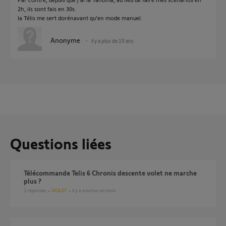
2h, ils sont fais en 30s.
la Télis me sert dorénavant qu'en mode manuel.
Anonyme
il y a plus de 10 ans
Questions liées
Télécommande Telis 6 Chronis descente volet ne marche
plus ?
2
réponses
VOLET
il y a environ un mois