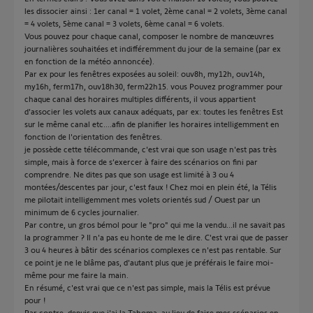
les dissocier ainsi : 1er canal = 1 volet, 2ème canal = 2 volets, 3ème canal
= 4 volets, 5ème canal = 3 volets, 6ème canal = 6 volets.
Vous pouvez pour chaque canal, composer le nombre de manœuvres
journalières souhaitées et indifféremment du jour de la semaine (par ex
en fonction de la météo annoncée).
Par ex pour les fenêtres exposées au soleil: ouv8h, my12h, ouv14h,
my16h, ferm17h, ouv18h30, ferm22h15. vous Pouvez programmer pour
chaque canal des horaires multiples différents, il vous appartient
d'associer les volets aux canaux adéquats, par ex: toutes les fenêtres Est
sur le même canal etc....afin de planifier les horaires intelligemment en
fonction de l'orientation des fenêtres.
je possède cette télécommande, c'est vrai que son usage n'est pas très
simple, mais à force de s’exercer à faire des scénarios on fini par
comprendre. Ne dites pas que son usage est limité à 3 ou 4
montées/descentes par jour, c'est faux ! Chez moi en plein été, la Télis
me pilotait intelligemment mes volets orientés sud / Ouest par un
minimum de 6 cycles journalier.
Par contre, un gros bémol pour le "pro" qui me la vendu...il ne savait pas
la programmer ? Il n'a pas eu honte de me le dire. C'est vrai que de passer
3 ou 4 heures à bâtir des scénarios complexes ce n'est pas rentable. Sur
ce point je ne le blâme pas, d'autant plus que je préférais le faire moi-
même pour me faire la main.
En résumé, c'est vrai que ce n'est pas simple, mais la Télis est prévue
pour !
Par contre, depuis que j'ai la Tahoma, au lieu de faire mes scénarios en