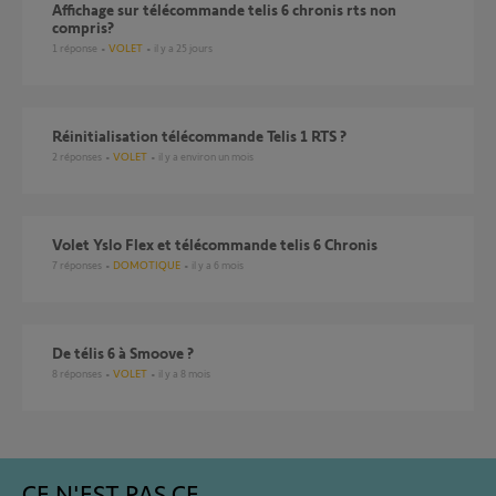
Affichage sur télécommande telis 6 chronis rts non
compris?
1
réponse
VOLET
il y a 25 jours
réinitialisation télécommande Telis 1 RTS ?
2
réponses
VOLET
il y a environ un mois
Volet Yslo Flex et télécommande telis 6 Chronis
7
réponses
DOMOTIQUE
il y a 6 mois
De télis 6 à Smoove ?
8
réponses
VOLET
il y a 8 mois
CE N'EST PAS CE