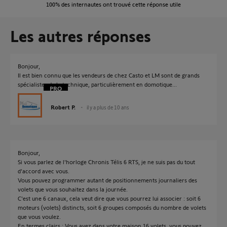
100%
des internautes ont trouvé cette réponse utile
Les autres réponses
Bonjour,
Il est bien connu que les vendeurs de chez Casto et LM sont de grands
spécialistes de la technique, particulièrement en domotique...
Robert P.
il y a plus de 10 ans
Bonjour,
Si vous parlez de l'horloge Chronis Télis 6 RTS, je ne suis pas du tout
d'accord avec vous.
Vous pouvez programmer autant de positionnements journaliers des
volets que vous souhaitez dans la journée.
C'est une 6 canaux, cela veut dire que vous pourrez lui associer : soit 6
moteurs (volets) distincts, soit 6 groupes composés du nombre de volets
que vous voulez.
En termes clairs : Vous avez dans votre maison 16 volets, vous pouvez