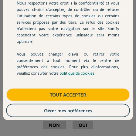
Nous respectons votre droit à la confidentialité et vous
Chauffage
pouvez choisir d’accepter, de contrôler ou de refuser
l'utilisation de certains types de cookies ou certains
services proposés par des tiers. Le refus des cookies
Autres produits
Bonjour Daniel,
n’affectera pas votre navigation sur le site Somfy
Il est possible d'effectuer jusqu'à 6 ordre par jour sur 1 à 6 canaux de la
cependant votre expérience utilisateur sera moins
télécommande et non pas 6 ordre par canal par jour. La programmation
optimale.
est donc dépendante des jours et non des canaux. Je vous invite à vous
rapprocher de votre revendeur afin d'étudier avec lui si un autre matériel
Vous pouvez changer d'avis ou retirer votre
conviendrait mieux à votre besoin.
Devis avec un pro
consentement à tout moment via le centre de
Bonne Journée
préférences des cookies. Pour plus d’informations,
veuillez consulter notre
politique de cookies
.
Contact
Martial V.
il y a plus de 10 ans
Boutique
TOUT ACCEPTER
Gérer mes préférences
Cette réponse vous a-t-elle aidé ?
NON
OUI