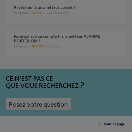
Protexiom transmetteur absent ?
10
réponses
SÉCURITÉ
il y a environ 2 ans
réinitialisation compte transmetteur ALARME
PORTEXIOM ?
28
réponses
SÉCURITÉ
il y a 7 mois
CE N'EST PAS CE
QUE VOUS RECHERCHEZ
Posez votre question
Haut de page