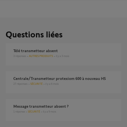
Questions liées
télé transmetteur absent
3
réponses
AUTRES PRODUITS
il y a 3 mois
Centrale/Transmetteur protexiom 600 à nouveau HS
27
réponses
SÉCURITÉ
il y a 6 mois
Message transmetteur absent ?
1
réponse
SÉCURITÉ
il y a 9 mois