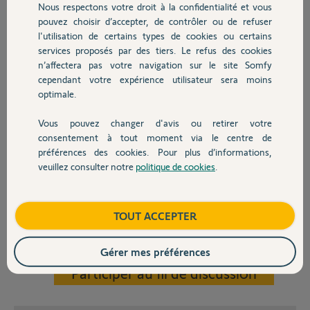
Nous respectons votre droit à la confidentialité et vous
Chauffage
clavier.
pouvez choisir d’accepter, de contrôler ou de refuser
l'utilisation de certains types de cookies ou certains
Impossible de rentrer dans le menu du clavier Lcd avec le code usine
services proposés par des tiers. Le refus des cookies
Autres produits
2222.
n’affectera pas votre navigation sur le site Somfy
J'ai également essayé en éteignant la box afin d'éviter toute
cependant votre expérience utilisateur sera moins
perturbation avec le wifi, essayé en mettant le clavier Lcd à côté de la
optimale.
centrale et le résultat est le même, transmetteur absent sur
l'afficheur...
Vous pouvez changer d'avis ou retirer votre
Devis avec un pro
consentement à tout moment via le centre de
J'en arrive à me demander si le clavier Lcd est compatible avec le kit
préférences des cookies. Pour plus d’informations,
Protexiom Origin ?..
veuillez consulter notre
politique de cookies
.
Contact
Quelqu'un peut il me renseigner sur mon problème ?
D'avance merci !
Boutique
TOUT ACCEPTER
Mikael P.
Gérer mes préférences
il y a plus de 10 ans
Participer au fil de discussion