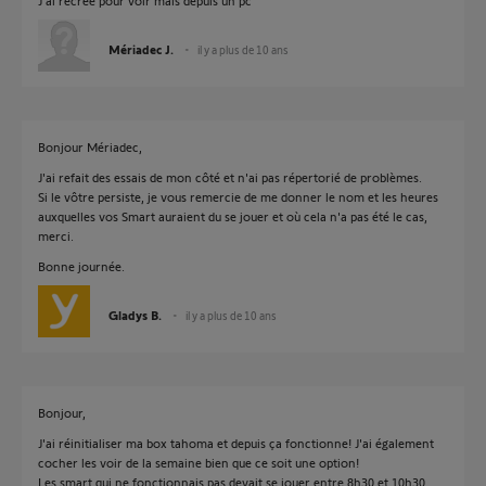
J'ai recrée pour voir mais depuis un pc
Mériadec J.
il y a plus de 10 ans
Bonjour Mériadec,
J'ai refait des essais de mon côté et n'ai pas répertorié de problèmes.
Si le vôtre persiste, je vous remercie de me donner le nom et les heures
auxquelles vos Smart auraient du se jouer et où cela n'a pas été le cas,
merci.
Bonne journée.
Gladys B.
il y a plus de 10 ans
Bonjour,
J'ai réinitialiser ma box tahoma et depuis ça fonctionne! J'ai également
cocher les voir de la semaine bien que ce soit une option!
Les smart qui ne fonctionnais pas devait se jouer entre 8h30 et 10h30