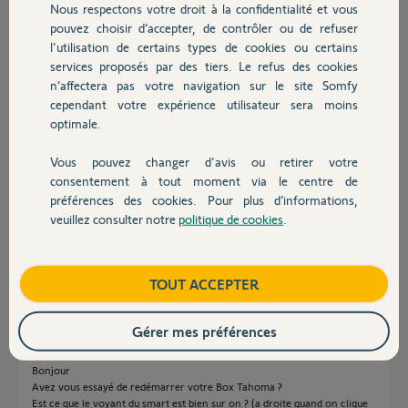
Nous respectons votre droit à la confidentialité et vous
Chauffage
fonctionné avec ce paramétrage dans le passé, je constate que depuis
pouvez choisir d’accepter, de contrôler ou de refuser
quelques jours ceux-ci ne se déclenchent plus. Y a-t-il une explication
l'utilisation de certains types de cookies ou certains
(évolution du logiciel ou autre) ? Quel est le remède pour retrouver la
services proposés par des tiers. Le refus des cookies
Autres produits
fonctionnalité ?
n’affectera pas votre navigation sur le site Somfy
cependant votre expérience utilisateur sera moins
optimale.
Vous pouvez changer d'avis ou retirer votre
Devis avec un pro
consentement à tout moment via le centre de
Pascal L.
préférences des cookies. Pour plus d’informations,
il y a plus de 10 ans
veuillez consulter notre
politique de cookies
.
Contact
Participer au fil de discussion
Boutique
TOUT ACCEPTER
Réponses
Gérer mes préférences
Bonjour
Avez vous essayé de redémarrer votre Box Tahoma ?
Est ce que le voyant du smart est bien sur on ? (a droite quand on clique