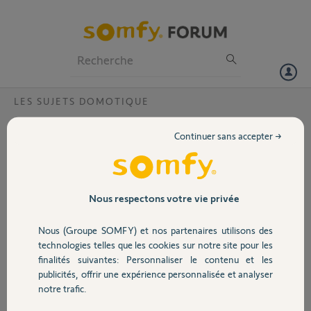
Particuliers
Professionnels
Forum
LES SUJETS DOMOTIQUE
Volet
Mes scénario smart avec capteur solaire ne
Continuer sans accepter →
se déclenchent plus depuis quelques jours.
Portail
Suis-je le seul dans ce cas ? ?
Bien que les conditions
Garage
Nous respectons votre vie privée
de luminosité sur mon
SUNIS I/O (>50Lux pour
un seuil fixé à 8KLux) et
Nous (Groupe SOMFY) et nos partenaires utilisons des
Sécurité
de de temps (plage
technologies telles que les cookies sur notre site pour les
horaire spécifique dans la
finalités suivantes: Personnaliser le contenu et les
journée) soient vérifiées,
publicités, offrir une expérience personnalisée et analyser
Domotique
que le capteur solaire ait
notre trafic.
un niveau de pile OK, que
mes scénario aient déjà