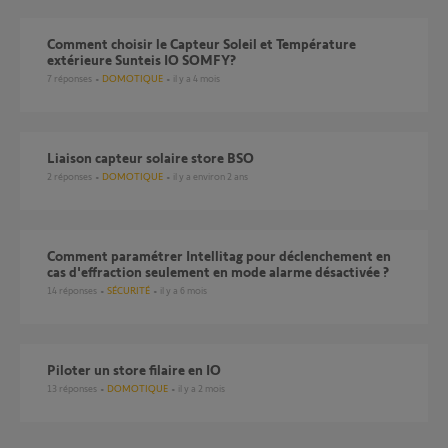
comment choisir le Capteur Soleil et Température
extérieure Sunteis IO SOMFY?
7
réponses
DOMOTIQUE
il y a 4 mois
liaison capteur solaire store BSO
2
réponses
DOMOTIQUE
il y a environ 2 ans
Comment paramétrer Intellitag pour déclenchement en
cas d'effraction seulement en mode alarme désactivée ?
14
réponses
SÉCURITÉ
il y a 6 mois
Piloter un store filaire en IO
13
réponses
DOMOTIQUE
il y a 2 mois