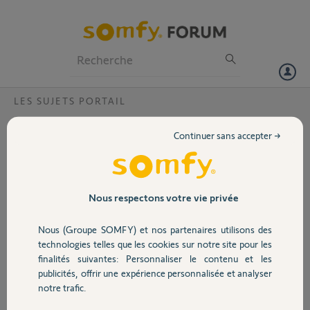
Particuliers
Professionnels
Forum
LES SUJETS PORTAIL
Volet
Deux Clavier à codes possible?
Continuer sans accepter →
Nous avons de nouvelles portails et avec eux le moteur AXOVIA 220B
Portail
RTS. En outre nous avons le "clavier à code RTS aluminium" pour
entrée. Nous voulons acheter un deuxième clavier pour sortie. Mon
question est: avec l'Axovia, est-il possible de programmer et utiliser
Garage
Nous respectons votre vie privée
deux claviers avec le même moteur? merci, et je suis désolé pour le
mauvais français!
Nous (Groupe SOMFY) et nos partenaires utilisons des
Sécurité
technologies telles que les cookies sur notre site pour les
Rob A.
finalités suivantes: Personnaliser le contenu et les
il y a environ 10 ans
publicités, offrir une expérience personnalisée et analyser
Domotique
Participer au fil de discussion
notre trafic.