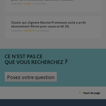
6
réponses
VOLET
il y a 10 mois
Clavier qui clignote Alarme Protexiom suite a arrêt
abonnement Afone pour cause arrêt 2G
6
réponses
SÉCURITÉ
il y a 24 jours
CE N'EST PAS CE
QUE VOUS RECHERCHEZ
Posez votre question
Haut de page