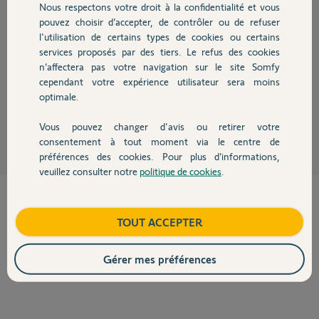
Nous respectons votre droit à la confidentialité et vous
Chauffage
pouvez choisir d’accepter, de contrôler ou de refuser
l'utilisation de certains types de cookies ou certains
services proposés par des tiers. Le refus des cookies
Autres produits
Bonjour Rob,
n’affectera pas votre navigation sur le site Somfy
Oui il suffit de mémoriser le deuxième digicode de la mème manière que
cependant votre expérience utilisateur sera moins
le premier.
optimale.
Sylvain C.
il y a environ 10 ans
Vous pouvez changer d'avis ou retirer votre
Devis avec un pro
consentement à tout moment via le centre de
préférences des cookies. Pour plus d’informations,
veuillez consulter notre
politique de cookies
.
Contact
Cette réponse vous a-t-elle aidé ?
Boutique
TOUT ACCEPTER
NON
OUI
Gérer mes préférences
100%
des internautes ont trouvé cette réponse utile