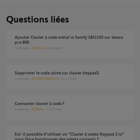
Questions liées
Ajouter Clavier à code métal io Somfy 1841193 sur dexxo
pro 800
3
réponses
GARAGE
il y a 8 jours
supprimer le code usine sur clavier keypad2
2
réponses
AUTRES PRODUITS
il y a 3 mois
Connecter clavier à code ?
4
réponses
PORTAIL
il y a 5 mois
Est-il possible d'utiliser un "Clavier à codes Keypad 2 io"
pour faire fonctionner des volets roulants ?