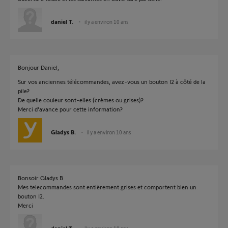
daniel T.
il y a environ 10 ans
Bonjour Daniel,
Sur vos anciennes télécommandes, avez-vous un bouton I2 à côté de la
pile?
De quelle couleur sont-elles (crèmes ou grises)?
Merci d'avance pour cette information?
Gladys B.
il y a environ 10 ans
Bonsoir Gladys B
Mes telecommandes sont entièrement grises et comportent bien un
bouton I2.
Merci