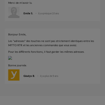
Merci de m’avoir lu.
Emile S.
il y a presque 10 ans
Bonjour Emile,
Les "adresses" des touches ne sont pas strictement identiques entre les
MITTO RTR et les anciennes commandes que vous aviez.
Pour les différents fonctions, il faut garder les mêmes adresses.
Bonne journée.
Gladys B.
il y a plus de 9 ans