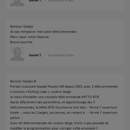
daniel T.
il y a environ 10 ans
Bonjour Gladys
Je vais remplacer mes autre télécommandes.
Merci pour votre réponse.
Bonne journée
daniel T.
il y a presque 10 ans
Bonsoir Gladys B.
Portail coulissant équipé Passeo 400 depuis 2003, avec 2 télécommandes
4 touches « Rolling code », couleur beige.
Je viens d’installer une nouvelle télécommande MITTO RTR.
Après effacement des paramètres, et apprentissage des 3
télécommandes, la Mitto RTR fonctionne très bien - fermé / ouverture
totale -, mais les 2 beiges, anciennes, en restent à : - fermé / ouverture
piéton -
Avec les télécommandes de couleur beige, N’est-il pas possible de
modifier la programmation pour corriger cette anomalie ?