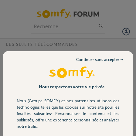
Particuliers
Professionnels
Forum
LES SUJETS TÉLÉCOMMANDES
Volet
remplacement telecom S433 par RTR Mitto
Continuer sans accepter →
?
Portail
Bonsoir
Je possède une motorisation de portail battant Siminor DPA 0202K de
Garage
1996
Nous respectons votre vie privée
J'ai remplacé une télécommande Siminor S433 tx4 par une Mitto
RTR.
Nous (Groupe SOMFY) et nos partenaires utilisons des
Sécurité
Programmation en ouverture totale sur la Mitto OK,mais impossible
technologies telles que les cookies sur notre site pour les
de programmer l'ouverture totale sur la S433 (automatiquement en
finalités suivantes: Personnaliser le contenu et les
ouverture partielle).Ou inversement. Au final je ne peut programmer
publicités, offrir une expérience personnalisée et analyser
Domotique
qu'une seule télécommande en ouverture totale.
notre trafic.
Est ce normale? du fait de modèles différents
En vous remerciant par avance