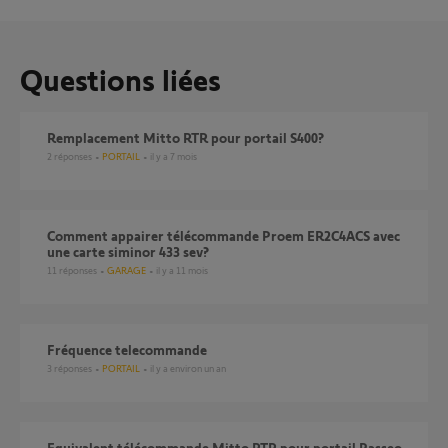
Questions liées
remplacement Mitto RTR pour portail S400?
2
réponses
PORTAIL
il y a 7 mois
comment appairer télécommande Proem ER2C4ACS avec
une carte siminor 433 sev?
11
réponses
GARAGE
il y a 11 mois
Fréquence telecommande
3
réponses
PORTAIL
il y a environ un an
Equivalent télécommande Mitto RTR pour portail Passeo