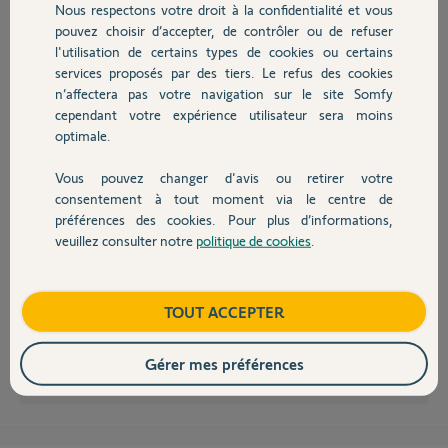
Nous respectons votre droit à la confidentialité et vous
Chauffage
Cordialement
pouvez choisir d’accepter, de contrôler ou de refuser
l'utilisation de certains types de cookies ou certains
daniel T.
services proposés par des tiers. Le refus des cookies
Autres produits
il y a environ 10 ans
n’affectera pas votre navigation sur le site Somfy
Participer au fil de discussion
cependant votre expérience utilisateur sera moins
optimale.
Vous pouvez changer d'avis ou retirer votre
Devis avec un pro
consentement à tout moment via le centre de
préférences des cookies. Pour plus d’informations,
Bonjour Daniel,
veuillez consulter notre
politique de cookies
.
Contact
En effet, si vous possédez des télécommandes grises avec boutons I2,
vous ne pouvez avoir sur le DPA soit que les nouvelles télécommandes
soit que les anciennes.
Boutique
TOUT ACCEPTER
Bonne journée.
Gérer mes préférences
Gladys B.
il y a presque 10 ans