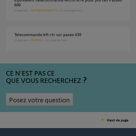
600
2
réponses
AUTRES PRODUITS
il y a presque 4 ans
Telecommande bft rtr sur paseo 630
2
réponses
PORTAIL
il y a plus de 4 ans
CE N'EST PAS CE
QUE VOUS RECHERCHEZ
Posez votre question
Haut de page