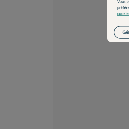
Vous p
préfér
cookie
Gér