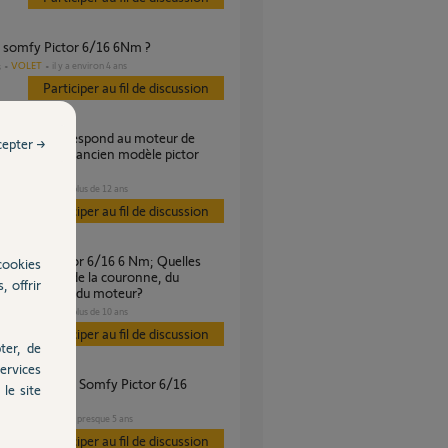
r somfy Pictor 6/16 6Nm ?
VOLET
il y a environ 4 ans
s
Participer au fil de discussion
cepter →
oulant somfy ancien modèle pictor
NM ?
VOLET
il y a plus de 12 ans
s
Participer au fil de discussion
cookies
s références de la couronne, du
, offrir
 et de la tête du moteur?
VOLET
il y a plus de 10 ans
s
Participer au fil de discussion
ter, de
ervices
le site
VOLET
il y a presque 5 ans
es
Participer au fil de discussion