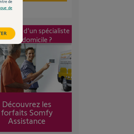
ntre de
tique de
vention d'un spécialiste
TER
à mon domicile ?
Découvrez les
forfaits Somfy
Assistance