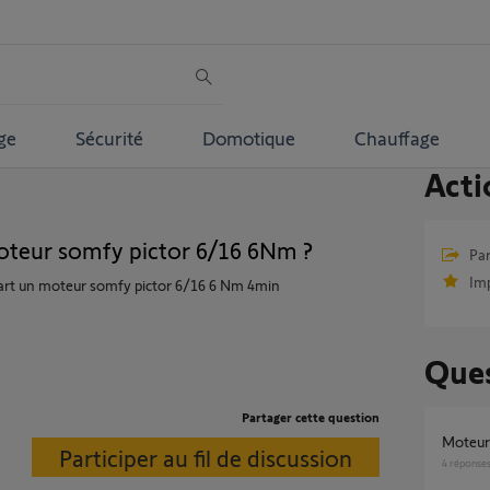
ge
Sécurité
Domotique
Chauffage
Acti
teur somfy pictor 6/16 6Nm ?
Par
Im
 part un moteur somfy pictor 6/16 6 Nm 4min
Ques
Partager cette question
Moteu
Participer au fil de discussion
4
réponse