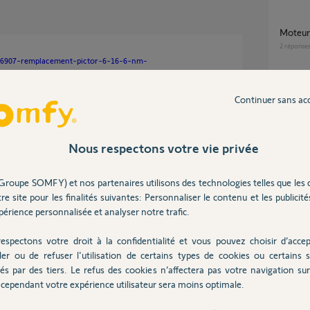
moteu
2
réponse
016907-remplacement-pictor-6-16-6-nm-
quel référence correspond au moteur de
Continuer sans ac
volet r
6/16 6
0 ans
2
réponse
Nous respectons votre vie privée
remplacement Pictor 6/16 6 Nm; Quelles
Groupe SOMFY) et nos partenaires utilisons des technologies telles que les 
sont le
re site pour les finalités suivantes: Personnaliser le contenu et les publicités
support
érience personnalisée et analyser notre trafic.
7
réponse
Posez votre question
espectons votre droit à la confidentialité et vous pouvez choisir d’accep
CHEZ
ler ou de refuser l'utilisation de certains types de cookies ou certains s
Panne moteur filaire Somfy Pictor 6/16
és par des tiers. Le refus des cookies n’affectera pas votre navigation sur 
170W
cependant votre expérience utilisateur sera moins optimale.
12
répons