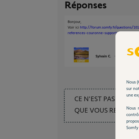
Réponses
Bonjour,
Voir ici
http://forum.somfy.fr/questions/1
references-couronne-support-tete-moteur
Sylvain C.
il y a presque 1
Nous (
sur not
une exp
CE N'EST PAS CE
Nous r
QUE VOUS RECHER
contrô
propos
Somfy 