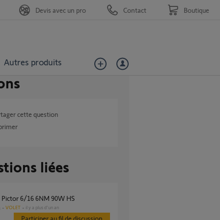
Devis avec un pro
Contact
Boutique
Autres produits
ons
tager cette question
primer
tions liées
r Pictor 6/16 6NM 90W HS
VOLET
il y a plus d'un an
s
Participer au fil de discussion