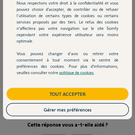
Nous respectons votre droit à la confidentialité et vous
Chauffage
pouvez choisir d’accepter, de contrôler ou de refuser
Dan
l'utilisation de certains types de cookies ou certains
il y a plus de 9 ans
services proposés par des tiers. Le refus des cookies
Autres produits
Participer au fil de discussion
n’affectera pas votre navigation sur le site Somfy
cependant votre expérience utilisateur sera moins
optimale.
Vous pouvez changer d'avis ou retirer votre
Devis avec un pro
consentement à tout moment via le centre de
Bonsoir
préférences des cookies. Pour plus d’informations,
créez votre groupe C en y mettant l'ensemble des volets. De la même
veuillez consulter notre
politique de cookies
.
Contact
manière que ce que vous avez fait avec les groupes A et B !
Anonyme
il y a plus de 9 ans
Boutique
TOUT ACCEPTER
Gérer mes préférences
Cette réponse vous a-t-elle aidé ?