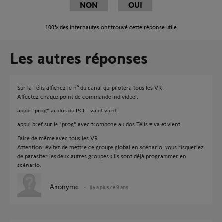
NON
OUI
100%
des internautes ont trouvé cette réponse utile
Les autres réponses
Sur la Télis affichez le n° du canal qui pilotera tous les VR.
Affectez chaque point de commande individuel:
appui "prog" au dos du PCI = va et vient
appui bref sur le "prog" avec trombone au dos Télis = va et vient.
Faire de même avec tous les VR.
Attention: évitez de mettre ce groupe global en scénario, vous risqueriez
de parasiter les deux autres groupes s'ils sont déjà programmer en
scénario.
Anonyme
il y a plus de 9 ans