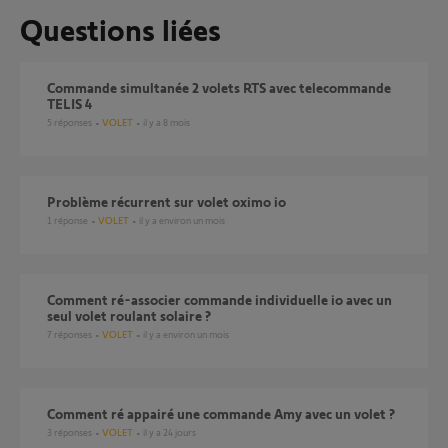
Questions liées
commande simultanée 2 volets RTS avec telecommande
TELIS 4
5
réponses
VOLET
il y a 8 mois
problème récurrent sur volet oximo io
1
réponse
VOLET
il y a environ un mois
Comment ré-associer commande individuelle io avec un
seul volet roulant solaire ?
7
réponses
VOLET
il y a environ un mois
Comment ré appairé une commande Amy avec un volet ?
3
réponses
VOLET
il y a 24 jours