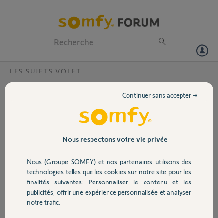
Particuliers
Professionnels
Forum
LES SUJETS VOLET
Volet
Commander simultanément plusieurs
Continuer sans accepter →
groupes de volets ?
Portail
Bonsoir,
avec la télécommande Telis 6 Chronis.
Garage
Nous respectons votre vie privée
Pour l'instant j'ai créé un groupe A dans lequel il y a 3 volets, et un
Nous (Groupe SOMFY) et nos partenaires utilisons des
groupe B avec 2 volets différents du groupe A.
Sécurité
technologies telles que les cookies sur notre site pour les
Les groupes fonctionnent correctement.
finalités suivantes: Personnaliser le contenu et les
publicités, offrir une expérience personnalisée et analyser
Domotique
Toutefois j'aimerais pouvoir créer un groupe C reprenant l'ensemble
notre trafic.
des volets de A et B afin de pouvoir agir simultanément sur
l’ensemble des volets.