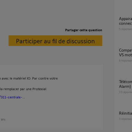
Appairage alarme Protexial IO - Kit de
connect
5
réponse
Partager cette question
Participer au fil de discussion
Compatibilité motorisation garage Smart io
VS moto
6
réponse
 avec le matériel IO. Par contre votre
Télécommande multi-application (IO + Home
Alarm)
t la remplacer par une Protexial.
13
répons
/311-centrale-...
Réini
3
réponse
9 ans