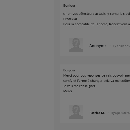
Bonjour
sinon vos détecteurs actuels, y compris clav
Protexial.
Pour la compatibilité Tahoma, Robert vous 
Anonyme
il y a plus de 
Bonjour
Merci pour vos réponses. Je vais pouvoir met
somfy et l'arme à changer cela va me coûter 
Je vais me renseigner.
Merci
Patrice M.
il y a plus de 9