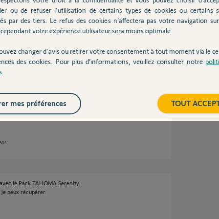
ler ou de refuser l'utilisation de certains types de cookies ou certains s
és par des tiers. Le refus des cookies n’affectera pas votre navigation sur 
9 ans
cependant votre expérience utilisateur sera moins optimale.
ouvez changer d'avis ou retirer votre consentement à tout moment via le ce
ences des cookies. Pour plus d’informations, veuillez consulter notre
poli
la Carte IP PRO CONNECT car elle est en option
s
.
ajouter?
alarme-somfy/840-...
er mes préférences
TOUT ACCEP
 ans
t avec le Pack TAHOMA Serenity.
e je peux récupérer.