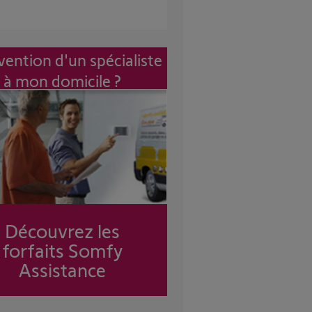
vention d'un spécialiste
à mon domicile ?
Découvrez les
forfaits Somfy
Assistance