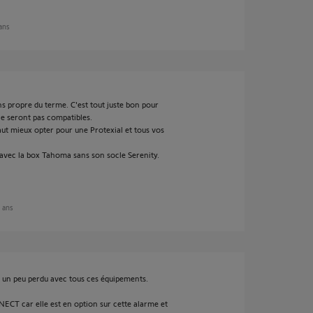
 ans
s propre du terme. C'est tout juste bon pour
ne seront pas compatibles.
aut mieux opter pour une Protexial et tous vos
avec la box Tahoma sans son socle Serenity.
9 ans
st un peu perdu avec tous ces équipements.
ECT car elle est en option sur cette alarme et