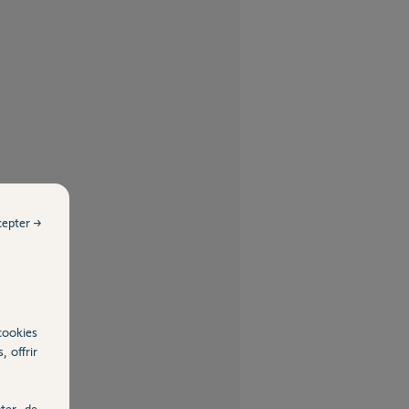
cepter →
cookies
, offrir
ter, de