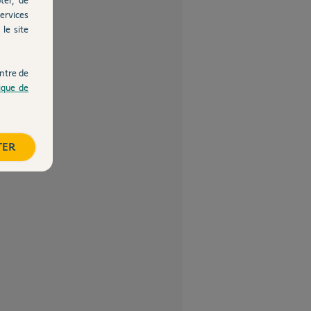
ervices
le site
ntre de
tique de
TER