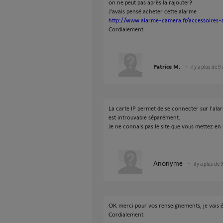
on ne peut pas après la rajouter?
J'avais pensé acheter cette alarme
http://www.alarme-camera.fr/accessoires
Cordialement
Patrice M.
il y a plus de 9
La carte IP permet de se connecter sur l'a
est introuvable séparément.
Je ne connais pas le site que vous mettez en 
Anonyme
il y a plus de 
OK merci pour vos renseignements, je vais é
Cordialement