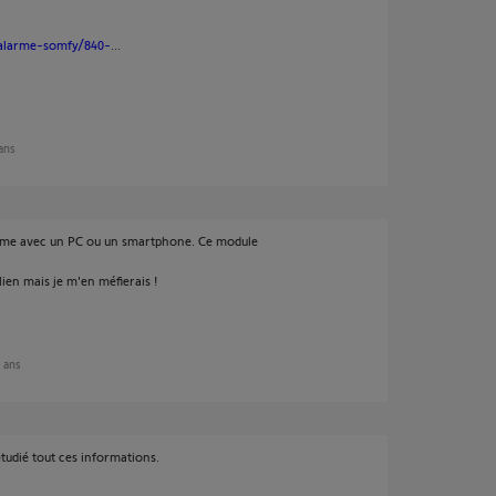
-alarme-somfy/840-
...
 ans
larme avec un PC ou un smartphone. Ce module
lien mais je m'en méfierais !
9 ans
tudié tout ces informations.