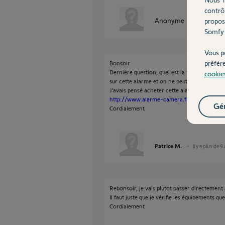
contrô
Anonyme
propos
il y a plus de 
Somfy 
Vous p
préfér
Bonsoir
Dernière question, quel est la fonction de 
cookie
sur cette alarme et on ne peut pas après la r
J'avais pensé acheter cette alarme
http://www.alarme-camera.fr/accessoires-
Gér
Cordialement
Patrice M.
il y a plus de 9
Rebonsoir, je vais plutot passer directemen
Il faut juste que je vérifie les équipements qu
Cordialement