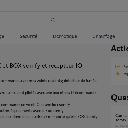
ge
Sécurité
Domotique
Chauffage
Acti
C et BOX somfy et recepteur IO
Par
Im
e commande avec mes volets roulants; détecteur de fumée
ts roulants sont pilotés avec une box et des télécommande
Ques
s commande de volet IO et une box somfy.
'autres équipements avec la Box somfy.
compatibilité avant migration sur tahoma by
c la box donc je peux acheter n'importe qu'elle BOX Somfy.
somfy
20
répons