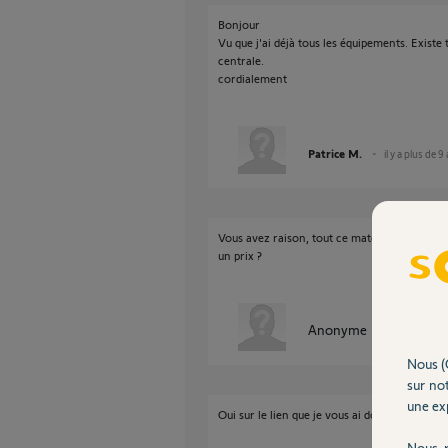
Bonjour
Vu que j'ai déjà tous les équipements. Existe
centrale.
cordialement
Patrice M.
il y a plus de 9
Vous avez raison, tout ce matériel n'est pas d
un prix ?
Anonyme
il y a plus de 
Nous (
sur not
une exp
Oui sur le lien que je vous ai donné plus haut
Nous r