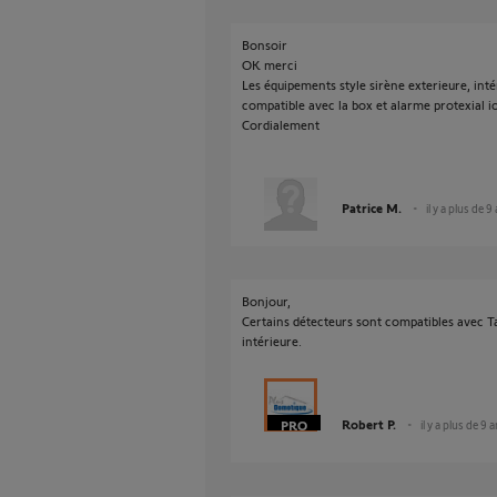
Bonsoir
OK merci
Les équipements style sirène exterieure, intér
compatible avec la box et alarme protexial io
Cordialement
Patrice M.
il y a plus de 9
Bonjour,
Certains détecteurs sont compatibles avec Ta
intérieure.
Robert P.
il y a plus de 9 