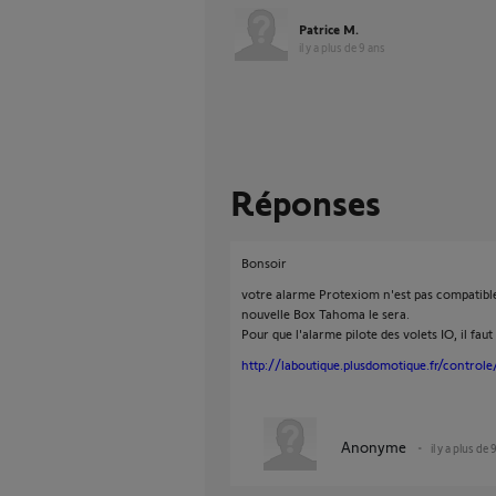
Patrice M.
il y a plus de 9 ans
Réponses
Bonsoir
votre alarme Protexiom n'est pas compatible
nouvelle Box Tahoma le sera.
Pour que l'alarme pilote des volets IO, il fau
http://laboutique.plusdomotique.fr/controle
Anonyme
il y a plus de 