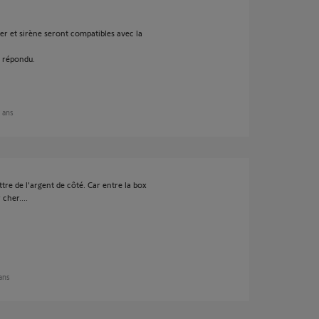
ier et sirène seront compatibles avec la
a répondu.
9 ans
tre de l'argent de côté. Car entre la box
cher....
 ans