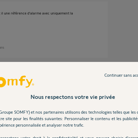
 t il une référence d'alarme avec uniquement la
 ans
onné mais la sécurité et la tranquillité ont elle
Continuer sans ac
Nous respectons votre vie privée
9 ans
Groupe SOMFY) et nos partenaires utilisons des technologies telles que les 
re site pour les finalités suivantes: Personnaliser le contenu et les publicités
érience personnalisée et analyser notre trafic.
.
espectons votre droit à la confidentialité et vous pouvez choisir d’accep