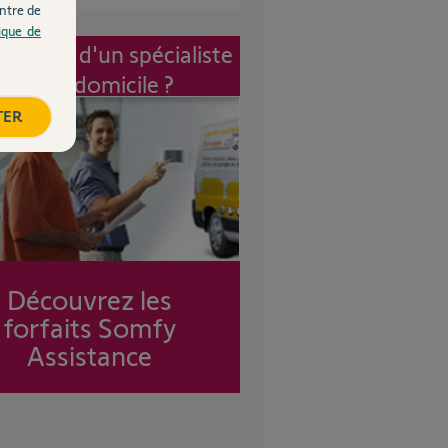
ntre de
tique de
vention d'un spécialiste
à mon domicile ?
TER
Découvrez les
forfaits Somfy
Assistance