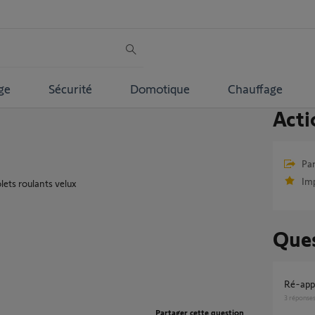
ge
Sécurité
Domotique
Chauffage
Acti
Par
Im
ets roulants velux
Ques
ré-ap
3
réponse
Partager cette question