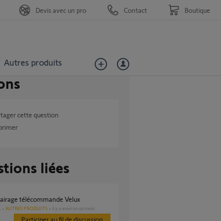
Devis avec un pro
Contact
Boutique
Autres produits
ons
tager cette question
primer
tions liées
pairage télécommande Velux
AUTRES PRODUITS
il y a environ un mois
s
Participer au fil de discussion