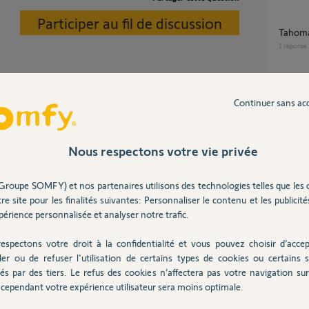
Participer au fil de discussion
Tahom
1
réponse
Quel capteur de température pour des Velux
Continuer sans ac
comme avec n'importe quel équipement io.
dirigés
1
réponse
Nous respectons votre vie privée
ans
Velux 
4
réponse
Groupe SOMFY) et nos partenaires utilisons des technologies telles que les 
re site pour les finalités suivantes: Personnaliser le contenu et les publicités
érience personnalisée et analyser notre trafic.
appairage volet velux avec tahoma switch via
comman
espectons votre droit à la confidentialité et vous pouvez choisir d’accep
ler ou de refuser l'utilisation de certains types de cookies ou certains s
1
réponse
aramètres
és par des tiers. Le refus des cookies n’affectera pas votre navigation sur 
cependant votre expérience utilisateur sera moins optimale.