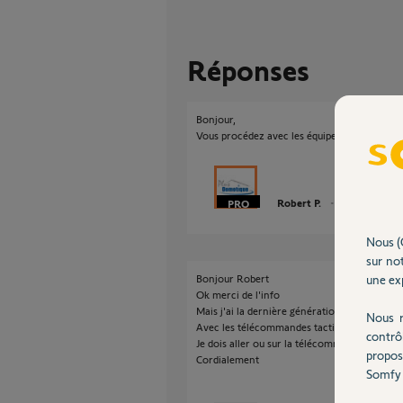
Réponses
Bonjour,
Vous procédez avec les équipements Velux 
Robert P.
il y a plus de 9 
Nous (
sur not
une exp
Bonjour Robert
Ok merci de l'info
Mais j'ai la dernière génération de velux
Nous r
Avec les télécommandes tactile
contrô
Je dois aller ou sur la télécommande pour p
propos
Cordialement
Somfy 