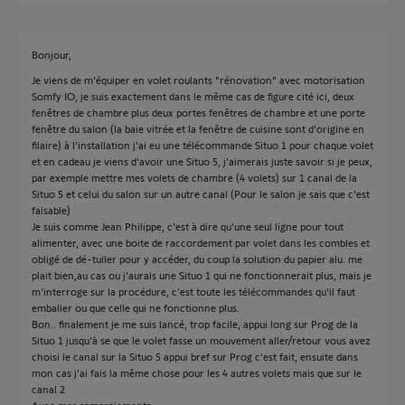
Bonjour,
Je viens de m'équiper en volet roulants "rénovation" avec motorisation
Somfy IO, je suis exactement dans le même cas de figure cité ici, deux
fenêtres de chambre plus deux portes fenêtres de chambre et une porte
fenêtre du salon (la baie vitrée et la fenêtre de cuisine sont d'origine en
filaire) à l’installation j'ai eu une télécommande Situo 1 pour chaque volet
et en cadeau je viens d'avoir une Situo 5, j'aimerais juste savoir si je peux,
par exemple mettre mes volets de chambre (4 volets) sur 1 canal de la
Situo 5 et celui du salon sur un autre canal (Pour le salon je sais que c'est
faisable)
Je suis comme Jean Philippe, c'est à dire qu'une seul ligne pour tout
alimenter, avec une boite de raccordement par volet dans les combles et
obligé de dé-tuiler pour y accéder, du coup la solution du papier alu. me
plait bien,au cas ou j'aurais une Situo 1 qui ne fonctionnerait plus, mais je
m'interroge sur la procédure, c'est toute les télécommandes qu'il faut
emballer ou que celle qui ne fonctionne plus.
Bon.. finalement je me suis lancé, trop facile, appui long sur Prog de la
Situo 1 jusqu'à se que le volet fasse un mouvement aller/retour vous avez
choisi le canal sur la Situo 5 appui bref sur Prog c'est fait, ensuite dans
mon cas j'ai fais la même chose pour les 4 autres volets mais que sur le
canal 2