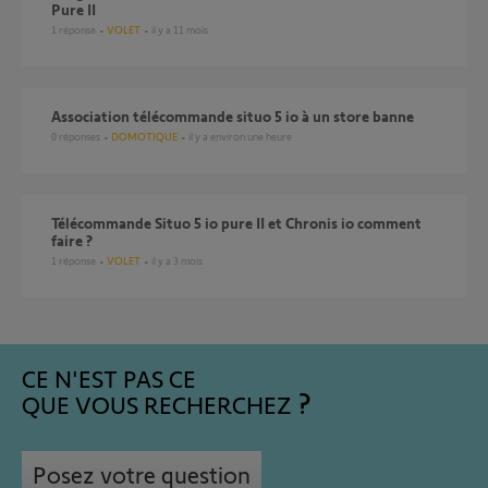
Pure II
1
réponse
VOLET
il y a 11 mois
Association télécommande situo 5 io à un store banne
0
réponses
DOMOTIQUE
il y a environ une heure
télécommande Situo 5 io pure II et Chronis io comment
faire ?
1
réponse
VOLET
il y a 3 mois
CE N'EST PAS CE
QUE VOUS RECHERCHEZ
Posez votre question