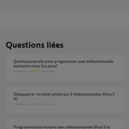
Questions liées
Quelle passerelle pour programmer avec télécommande
existante situo 5io pure?
4
réponses
VOLET
il y a 6 mois
Désappairer un volet piloté par 2 télécommandes Situo 5
IO
4
réponses
VOLET
il y a 4 mois
Programmation horaire avec télécommande Situo 5 io