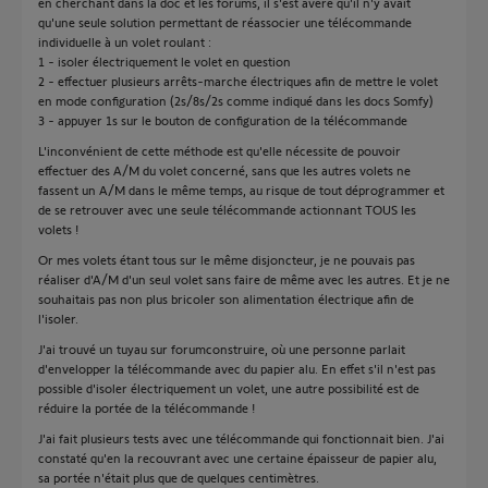
en cherchant dans la doc et les forums, il s'est avéré qu'il n'y avait
qu'une seule solution permettant de réassocier une télécommande
individuelle à un volet roulant :
1 - isoler électriquement le volet en question
2 - effectuer plusieurs arrêts-marche électriques afin de mettre le volet
en mode configuration (2s/8s/2s comme indiqué dans les docs Somfy)
3 - appuyer 1s sur le bouton de configuration de la télécommande
L'inconvénient de cette méthode est qu'elle nécessite de pouvoir
effectuer des A/M du volet concerné, sans que les autres volets ne
fassent un A/M dans le même temps, au risque de tout déprogrammer et
de se retrouver avec une seule télécommande actionnant TOUS les
volets !
Or mes volets étant tous sur le même disjoncteur, je ne pouvais pas
réaliser d'A/M d'un seul volet sans faire de même avec les autres. Et je ne
souhaitais pas non plus bricoler son alimentation électrique afin de
l'isoler.
J'ai trouvé un tuyau sur forumconstruire, où une personne parlait
d'envelopper la télécommande avec du papier alu. En effet s'il n'est pas
possible d'isoler électriquement un volet, une autre possibilité est de
réduire la portée de la télécommande !
J'ai fait plusieurs tests avec une télécommande qui fonctionnait bien. J'ai
constaté qu'en la recouvrant avec une certaine épaisseur de papier alu,
sa portée n'était plus que de quelques centimètres.