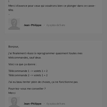
!
Merci d'avance pour ceux qui voudrons bien ce plonger dans ce casse-
tête.
-
Jean-Philippe
il y a plus de 9 ans
Bonjour,
j'ai finalement réussi à reprogrammer quasiment toutes mes
télécommandes, sauf deux.
Voici ce que ça donne :
Télécommande 1 -> volets 1 + 2
Télécommande 2 -> volets 1 + 2
J'ai eu beau tenter plein de choses, ça ne fonctionne pas.
Pourriez-vous me conseiller ?
Merci
Jean-Philippe
il y a plus de 9 ans