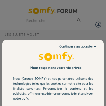
Particuliers
Professionnels
Forum
LES SUJETS VOLET
Volet
Programmation télécommande Situo 5io
Continuer sans accepter →
pure
Portail
Bonjour,
j'ai fait construire une maison et on m'a installé une télécommande
Garage
Nous respectons votre vie privée
générale Situo 5io pure.
Chaque volet dispose de sa propre télécommande.
Nous (Groupe SOMFY) et nos partenaires utilisons des
Sécurité
technologies telles que les cookies sur notre site pour les
La configuration de la télécommande générale me semble
finalités suivantes: Personnaliser le contenu et les
minimaliste.
publicités, offrir une expérience personnalisée et analyser
Lorsque j'appuye sur la flêche HAUT, ça monte tous les volets et
Domotique
notre trafic.
inversement avec la flêche BAS.