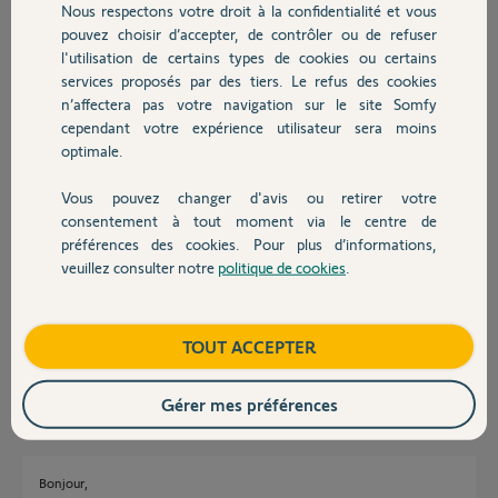
Je souhaiterais créer plusieurs zones :
Nous respectons votre droit à la confidentialité et vous
Chauffage
pouvez choisir d’accepter, de contrôler ou de refuser
une zone1 pour tous les volets du RDC
l'utilisation de certains types de cookies ou certains
une zone2 pour tous les volets de l'étage
services proposés par des tiers. Le refus des cookies
Autres produits
n’affectera pas votre navigation sur le site Somfy
J'ai lu la doc mais ça ne me semble pas clair du tout.
cependant votre expérience utilisateur sera moins
optimale.
Est-ce qu'il faut que j'appuie sur le bouton PROG de chaque
télécommande individuelle, puis que je choisisse le canal sur la
télécommande générale et que j'appuie sur le bouton PROG ?
Vous pouvez changer d'avis ou retirer votre
Devis avec un pro
Je vous remercie par avance.
consentement à tout moment via le centre de
préférences des cookies. Pour plus d’informations,
veuillez consulter notre
politique de cookies
.
Jean-Philippe
Contact
il y a plus de 9 ans
Participer au fil de discussion
Boutique
TOUT ACCEPTER
Gérer mes préférences
Réponses
Bonjour,