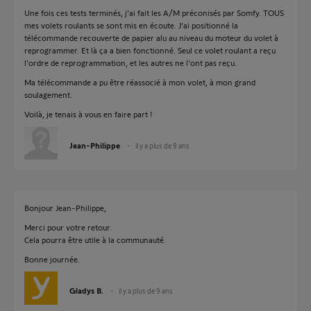
Une fois ces tests terminés, j'ai fait les A/M préconisés par Somfy. TOUS
mes volets roulants se sont mis en écoute. J'ai positionné la
télécommande recouverte de papier alu au niveau du moteur du volet à
reprogrammer. Et là ça a bien fonctionné. Seul ce volet roulant a reçu
l'ordre de reprogrammation, et les autres ne l'ont pas reçu.
Ma télécommande a pu être réassocié à mon volet, à mon grand
soulagement.
Voilà, je tenais à vous en faire part !
Jean-Philippe
il y a plus de 9 ans
Bonjour Jean-Philippe,
Merci pour votre retour.
Cela pourra être utile à la communauté.
Bonne journée.
Gladys B.
il y a plus de 9 ans