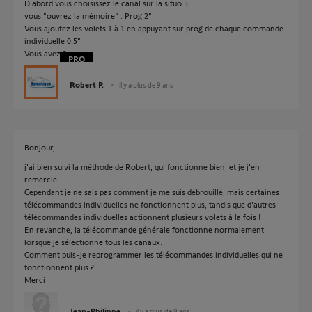
D'abord vous choisissez le canal sur la situo 5
vous "ouvrez la mémoire" : Prog 2"
Vous ajoutez les volets 1 à 1 en appuyant sur prog de chaque commande
individuelle 0.5"
Vous avez 2mn
Robert P.
il y a plus de 9 ans
Bonjour,
j'ai bien suivi la méthode de Robert, qui fonctionne bien, et je j'en
remercie.
Cependant je ne sais pas comment je me suis débrouillé, mais certaines
télécommandes individuelles ne fonctionnent plus, tandis que d'autres
télécommandes individuelles actionnent plusieurs volets à la fois !
En revanche, la télécommande générale fonctionne normalement
lorsque je sélectionne tous les canaux.
Comment puis-je reprogrammer les télécommandes individuelles qui ne
fonctionnent plus ?
Merci
Jean-Philippe
il y a plus de 9 ans