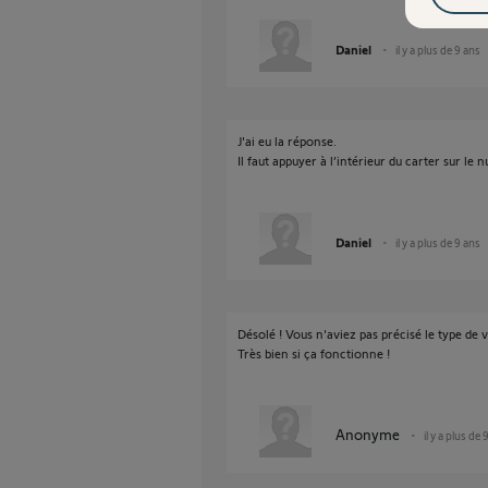
Daniel
il y a plus de 9 ans
J'ai eu la réponse.
Il faut appuyer à l’intérieur du carter sur le
Daniel
il y a plus de 9 ans
Désolé ! Vous n'aviez pas précisé le type de v
Très bien si ça fonctionne !
Anonyme
il y a plus de 