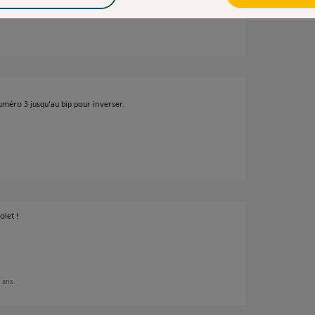
 numéro 3 jusqu'au bip pour inverser.
olet !
9 ans