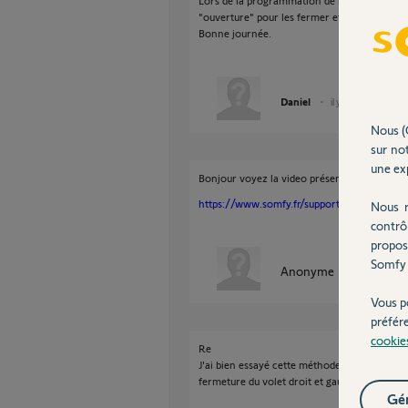
Lors de la programmation de mes volets, la 
"ouverture" pour les fermer et sur "fermeture
Bonne journée.
Daniel
il y a plus de 9 ans
Nous (
sur not
une exp
Bonjour voyez la video présentée par Tiffany
https://www.somfy.fr/support/videos/volet-
Nous r
contrô
propos
Somfy 
Anonyme
il y a plus de 
Vous p
préfér
cookie
Re
J'ai bien essayé cette méthode, par contre sur
fermeture du volet droit et gauche mais pas 
Gér