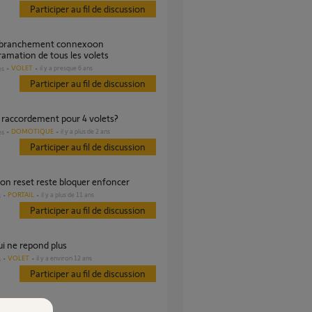
Participer au fil de discussion
amation de tous les volets
VOLET
il y a presque 6 ans
es
Participer au fil de discussion
ul raccordement pour 4 volets?
DOMOTIQUE
il y a plus de 2 ans
es
Participer au fil de discussion
ton reset reste bloquer enfoncer
PORTAIL
il y a plus de 11 ans
s
Participer au fil de discussion
qui ne repond plus
VOLET
il y a environ 12 ans
s
Participer au fil de discussion