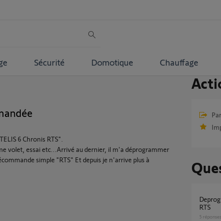
ge
Sécurité
Domotique
Chauffage
Acti
mandée
Par
Im
TELIS 6 Chronis RTS".
ème volet, essai etc...Arrivé au dernier, il m'a déprogrammer
lécommande simple "RTS" Et depuis je n'arrive plus à
Ques
deprogramer unmoteur battend Yslo custom
RTS
5
réponse