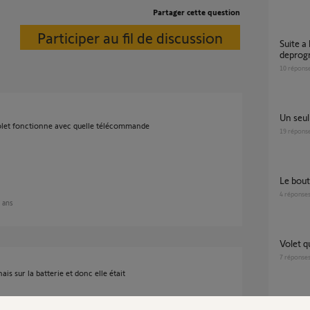
Partager cette question
Participer au fil de discussion
Suite a branchement connexoon
deprogr
10
répons
Un se
l volet fonctionne avec quelle télécommande
19
répons
le bou
4
réponse
9 ans
volet 
7
réponse
is sur la batterie et donc elle était