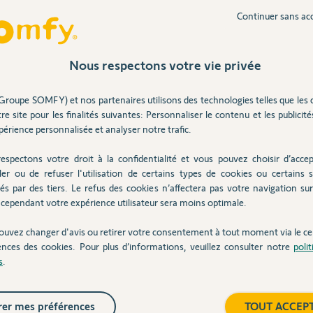
télécommande est inversée. Il faut appuyer sur
" pour les ouvrir.
Continuer sans ac
Inter
Nous respectons votre vie privée
Groupe SOMFY) et nos partenaires utilisons des technologies telles que les 
re site pour les finalités suivantes: Personnaliser le contenu et les publicités
érience personnalisée et analyser notre trafic.
 !
roulant/reglage...
espectons votre droit à la confidentialité et vous pouvez choisir d’accep
ler ou de refuser l'utilisation de certains types de cookies ou certains s
és par des tiers. Le refus des cookies n’affectera pas votre navigation sur 
cependant votre expérience utilisateur sera moins optimale.
9 ans
ouvez changer d'avis ou retirer votre consentement à tout moment via le ce
ences des cookies. Pour plus d’informations, veuillez consulter notre
poli
s
.
 les volets battants, cela change la priorité de
n'inverse pas la fermeture et l'ouverture
er mes préférences
TOUT ACCEP