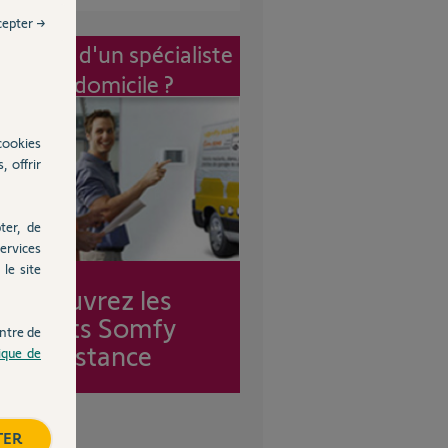
cepter →
vention d'un spécialiste
à mon domicile ?
cookies
, offrir
ter, de
ervices
le site
Découvrez les
forfaits Somfy
ntre de
Assistance
tique de
TER