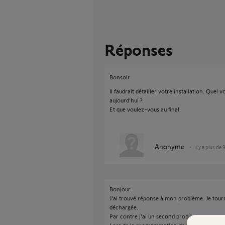
Réponses
Bonsoir
Il faudrait détailler votre installation. Que
aujourd'hui ?
Et que voulez-vous au final.
Anonyme
il y a plus de 
Bonjour.
J'ai trouvé réponse à mon problème. Je tourna
déchargée.
Par contre j'ai un second problème.