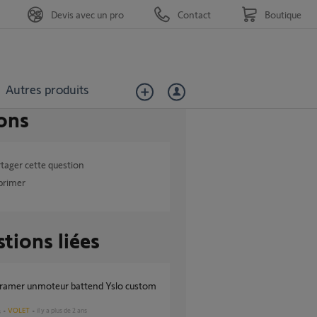
Devis avec un pro
Contact
Boutique
Autres produits
ons
tager cette question
primer
tions liées
VOLET
il y a plus de 2 ans
s