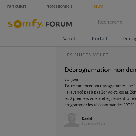
Particuliers
Professionnels
Forum
Volet
Portail
Gara
LES SUJETS VOLET
Déprogramation non de
Bonjour.
J'ai commencer pour programmer une "
j'ai avancé pas à pas 1er volet, essai, 2
les 2 premiers volets et également la té
programmer les télécommandes "RTS"
Daniel
il y a plus de 9 ans