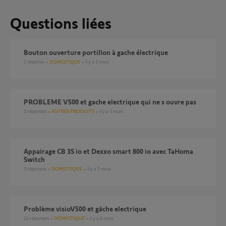
Questions liées
Bouton ouverture portillon à gache électrique
1
réponse
DOMOTIQUE
il y a 2 mois
PROBLEME V500 et gache electrique qui ne s ouvre pas
2
réponses
AUTRES PRODUITS
il y a 3 mois
Appairage CB 3S io et Dexxo smart 800 io avec TaHoma
Switch
3
réponses
DOMOTIQUE
il y a 5 mois
Problème visioV500 et gâche electrique
14
réponses
DOMOTIQUE
il y a 4 mois