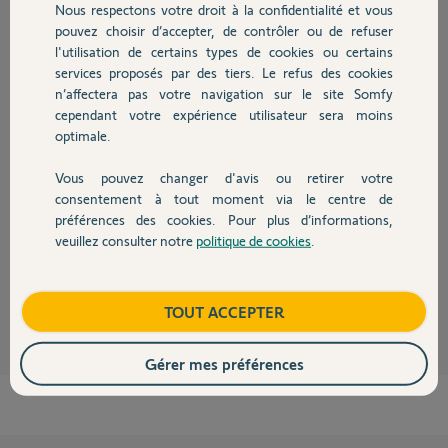
Nous respectons votre droit à la confidentialité et vous
Chauffage
il y a plus de 9 ans
pouvez choisir d’accepter, de contrôler ou de refuser
Participer au fil de discussion
l'utilisation de certains types de cookies ou certains
services proposés par des tiers. Le refus des cookies
Autres produits
n’affectera pas votre navigation sur le site Somfy
cependant votre expérience utilisateur sera moins
Réponses
optimale.
Vous pouvez changer d'avis ou retirer votre
Devis avec un pro
Bonjour,
consentement à tout moment via le centre de
Votre projet est possible avec un récepteur RTS
préférences des cookies. Pour plus d’informations,
http://boutique.somfy.fr/recepteur-portail-porte-de-garag...
vous ne
veuillez consulter notre
politique de cookies
.
pourrez donc pas utiliser une télécommande IO.
Contact
Sylvain C.
il y a plus de 9 ans
Boutique
TOUT ACCEPTER
Gérer mes préférences