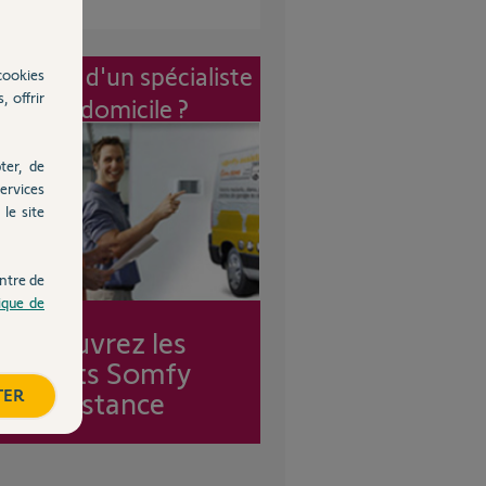
vention d'un spécialiste
cookies
, offrir
à mon domicile ?
ter, de
ervices
le site
ntre de
tique de
Découvrez les
forfaits Somfy
TER
Assistance