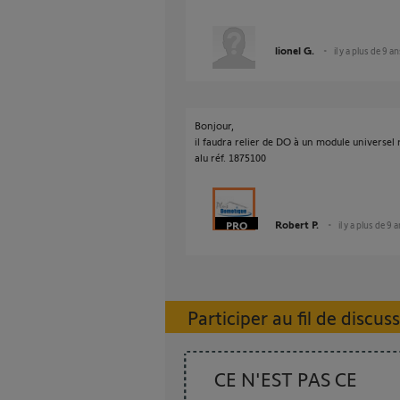
lionel G.
il y a plus de 9 a
Bonjour,
il faudra relier de DO à un module universel
alu réf. 1875100
Robert P.
il y a plus de 9 
Participer au fil de discus
CE N'EST PAS CE