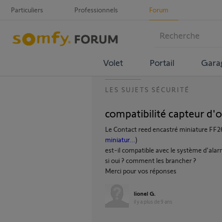
Particuliers
Professionnels
Forum
Volet
Portail
Gara
LES SUJETS SÉCURITÉ
compatibilité capteur d'o
Le Contact reed encastré miniature FF26
miniatur...
)
est-il compatible avec le système d'alar
si oui ? comment les brancher ?
Merci pour vos réponses
lionel G.
il y a plus de 9 ans