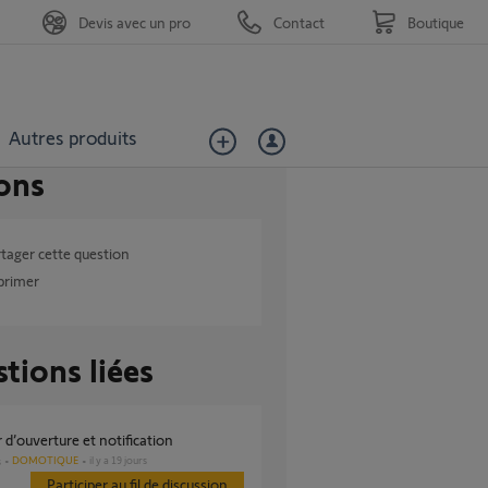
Devis avec un pro
Contact
Boutique
Autres produits
ons
tager cette question
primer
tions liées
r d’ouverture et notification
DOMOTIQUE
il y a 19 jours
s
Participer au fil de discussion