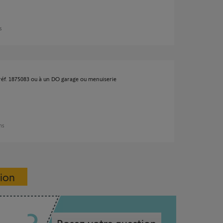
ns
 réf. 1875083 ou à un DO garage ou menuiserie
ans
sion