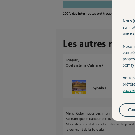
1
100%
des internautes ont trouvé cette réponse
Nous (
sur not
une exp
Les autres répon
Nous r
contrô
propos
Bonjour,
Somfy 
Quel système d'alarme ?
Vous p
préfér
Sylvain C.
il y a plus de 9 
cookie
Gér
Merci Robert pour ces informations.
Sachant que le capteur est filaire, quel type
Mon objectif est de rendre l'alarme la plus di
le dormant de la baie alu.