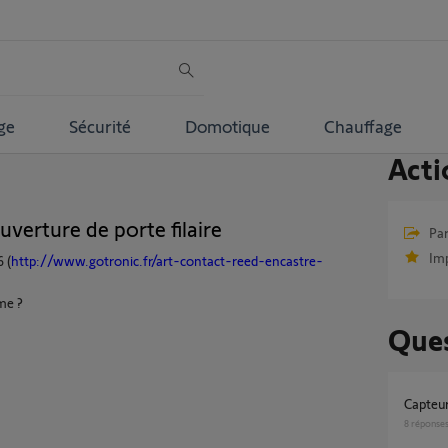
ge
Sécurité
Domotique
Chauffage
Acti
uverture de porte filaire
Par
Im
 (
http://www.gotronic.fr/art-contact-reed-encastre-
me ?
Ques
Capteu
8
réponse