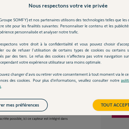
Nous respectons votre vie privée
00%
 utile
Inter
Groupe SOMFY) et nos partenaires utilisons des technologies telles que les 
re site pour les finalités suivantes: Personnaliser le contenu et les publicités
érience personnalisée et analyser notre trafic.
ses
espectons votre droit à la confidentialité et vous pouvez choisir d’accep
ler ou de refuser l'utilisation de certains types de cookies ou certains s
és par des tiers. Le refus des cookies n’affectera pas votre navigation sur 
cependant votre expérience utilisateur sera moins optimale.
ouvez changer d'avis ou retirer votre consentement à tout moment via le ce
ences des cookies. Pour plus d’informations, veuillez consulter notre
poli
ans
s
.
er mes préférences
TOUT ACCEP
 de module compatible faudrait-il brancher ?
scrète possible, ici ce capteur est intégré dans