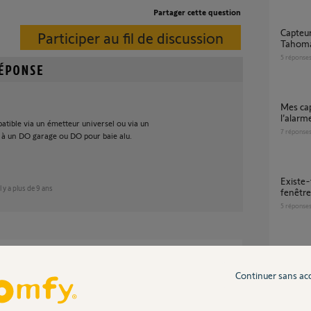
Partager cette question
Capteur ouverture Zigbee 3.0 compatible
Participer au fil de discussion
Tahoma
5
réponse
Mes capteurs d’ouverture déclenchent
l’alarme
atible via un émetteur universel ou via un
7
réponse
 à un DO garage ou DO pour baie alu.
Existe-t-il un simple capteur d’état pour une
il y a plus de 9 ans
fenêtre
5
réponse
Pilote
dé ?
6
réponse
Continuer sans ac