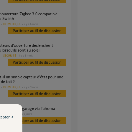
 Swicth
DOMOTIQUE
il y a 6 mois
s
Participer au fil de discussion
 lorsqu’ils sont au soleil
SÉCURITÉ
il y a 3 mois
s
Participer au fil de discussion
 de toit ?
DOMOTIQUE
il y a 9 mois
s
Participer au fil de discussion
r une porte de garage via Tahoma
GARAGE
il y a 9 jours
s
cepter →
Participer au fil de discussion