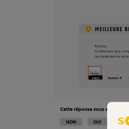
Bonjour,
Ce détecteur sera comp
raccordement en série
Robert P.
Cette réponse vous a-t-elle ai
NON
OUI