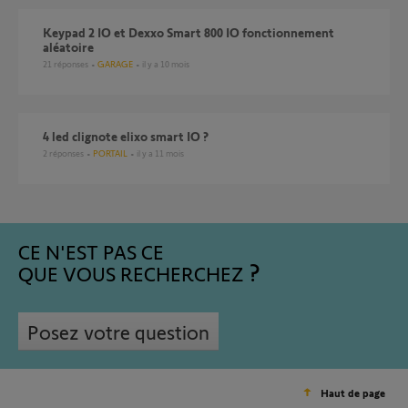
Keypad 2 IO et Dexxo Smart 800 IO fonctionnement
aléatoire
21
réponses
GARAGE
il y a 10 mois
4 led clignote elixo smart IO ?
2
réponses
PORTAIL
il y a 11 mois
CE N'EST PAS CE
QUE VOUS RECHERCHEZ
Posez votre question
Haut de page