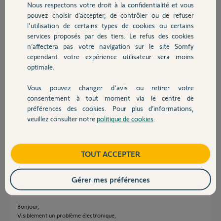
tout le temps à vitesse lente alors qu'il est paramétré en vitesse
Nous respectons votre droit à la confidentialité et vous
Chauffage
rapide. si l'on rouvre 30 minutes plus tard par contre, la vitesse sera
pouvez choisir d’accepter, de contrôler ou de refuser
rapide.
l'utilisation de certains types de cookies ou certains
services proposés par des tiers. Le refus des cookies
Autres produits
J'espère que vous pourrez m'aider, sachant que le moteur est
n’affectera pas votre navigation sur le site Somfy
toujours sous garantie.
cependant votre expérience utilisateur sera moins
optimale.
Merci,
Cdlt
Vous pouvez changer d'avis ou retirer votre
MArc
Devis avec un pro
consentement à tout moment via le centre de
préférences des cookies. Pour plus d’informations,
Marc V.
veuillez consulter notre
politique de cookies
.
il y a plus de 9 ans
Contact
Participer au fil de discussion
Boutique
TOUT ACCEPTER
Réponses
Gérer mes préférences
Bonjour,
Visiblement un problème électronique,