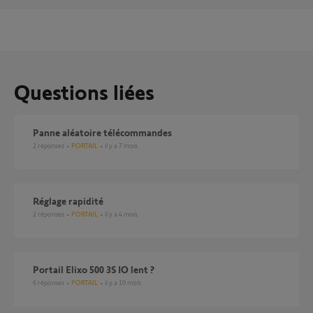
Questions liées
Panne aléatoire télécommandes
2
réponses
PORTAIL
il y a 7 mois
Réglage rapidité
2
réponses
PORTAIL
il y a 4 mois
Portail Elixo 500 3S IO lent ?
6
réponses
PORTAIL
il y a 10 mois