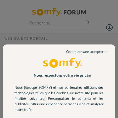
Particuliers
Professionnels
Forum
LES SUJETS PORTAIL
Volet
Mon visiophone V400 RTS ne fonctionne
Continuer sans accepter →
pas?
Portail
Mon visiophone V400 RTS ne déclenche plus l'ouverture de mon
portail SGA 600. Seule la télécommande à distance déclenche
Garage
l'ouverture du portail. Le visiophone émet un bip sonore et rien ne se
Nous respectons votre vie privée
passe.
Nous (Groupe SOMFY) et nos partenaires utilisons des
Sécurité
olivier J.
technologies telles que les cookies sur notre site pour les
il y a environ 9 ans
finalités suivantes: Personnaliser le contenu et les
Participer au fil de discussion
publicités, offrir une expérience personnalisée et analyser
Domotique
notre trafic.