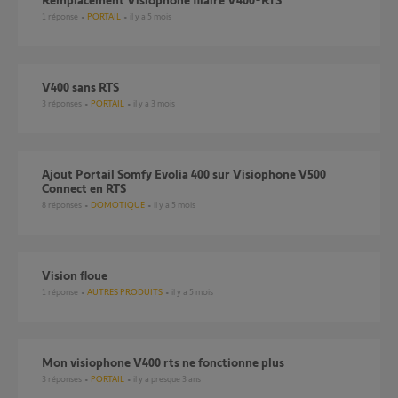
1
réponse
PORTAIL
il y a 5 mois
V400 sans RTS
3
réponses
PORTAIL
il y a 3 mois
Ajout Portail Somfy Evolia 400 sur Visiophone V500
Connect en RTS
8
réponses
DOMOTIQUE
il y a 5 mois
Vision floue
1
réponse
AUTRES PRODUITS
il y a 5 mois
mon visiophone V400 rts ne fonctionne plus
3
réponses
PORTAIL
il y a presque 3 ans