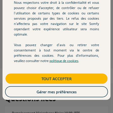
Nous respectons votre droit à la confidentialité et vous
Chauffage
Réponses
pouvez choisir d’accepter, de contrôler ou de refuser
l'utilisation de certains types de cookies ou certains
services proposés par des tiers. Le refus des cookies
Autres produits
n’affectera pas votre navigation sur le site Somfy
Bonsoir,
cependant votre expérience utilisateur sera moins
Comment avez-vous jumeler le V400 au portail, par câblage ou radio RTS
optimale.
?
Vous pouvez changer d'avis ou retirer votre
Alexandre R.
il y a environ 9 ans
Devis avec un pro
consentement à tout moment via le centre de
préférences des cookies. Pour plus d’informations,
veuillez consulter notre
politique de cookies
.
Contact
Boutique
TOUT ACCEPTER
Gérer mes préférences
Questions liées
Remplacement Visiophone filaire V400-RTS