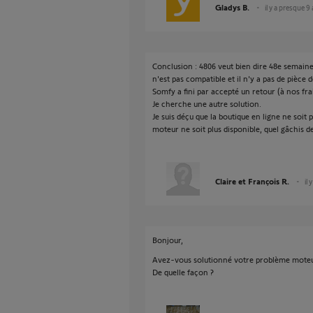
Gladys B.
il y a presque 9
Conclusion : 4806 veut bien dire 48e semai
n'est pas compatible et il n'y a pas de pièce 
Somfy a fini par accepté un retour (à nos f
Je cherche une autre solution.
Je suis déçu que la boutique en ligne ne soit p
moteur ne soit plus disponible, quel gâchis d
Claire et François R.
il
Bonjour,
Avez-vous solutionné votre problème moteu
De quelle façon ?