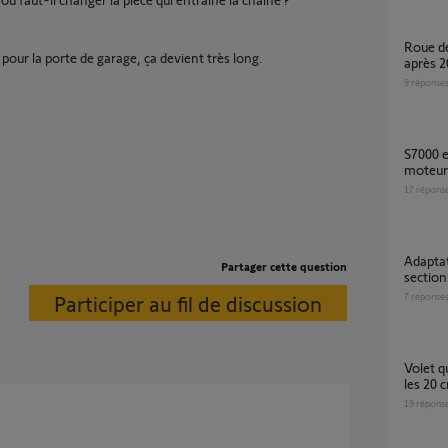
roue dentée adaptée au moteur GDK 3000
ur la porte de garage, ça devient très long.
après 2
9
réponse
S7000 entrainement HS, compatibilité
moteur
17
répons
Adaptation moteur somfy sur porte
Partager cette question
section
Participer au fil de discussion
7
réponse
Volet qui s'arrete / se stop / se coince tous
les 20 
19
répons