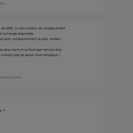
 ans
ne de 2006. Le bloc moteur de remplacement
de rechange disponible.
rais) avec remboursement du bloc moteur.
as plus claire et surtout que l'ancien bloc
e matière que de devoir tout remplacer !
 y a presque 9 ans
r ?