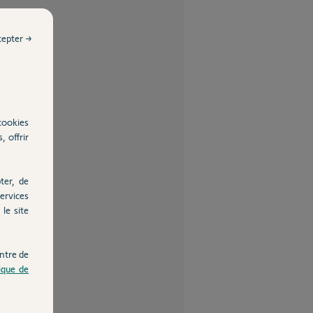
cepter →
cookies
, offrir
ter, de
ervices
le site
ntre de
tique de