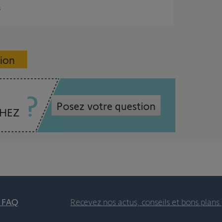
s
sion
Posez votre question
CHEZ
t FAQ
Recevez nos actus, conseils et bons plans 