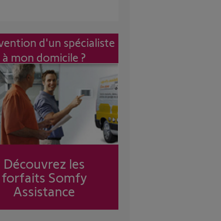
vention d'un spécialiste
à mon domicile ?
Découvrez les
forfaits Somfy
Assistance