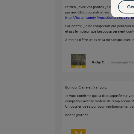
Gér
Et bien , avec vos photos, je comprends mi
pas aux GDK courants et aux portails couliss
http://forum.somfy.fr/questions/1367259-
Par contre , je ne comprends pas pourquoi 
et pas le moteur que beaucoup seraient conte
A moins d'être un as de la mécanique avec le
Richy C.
il y a presque 9 a
Bonjour Claire et François,
Je vous confirme que la date apposée sur vo
compatible avec le moteur de remplacement
Un dossier de retour pour remboursement es
Bonne journée.