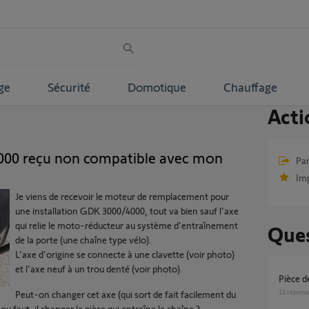
ge
Sécurité
Domotique
Chauffage
Acti
00 reçu non compatible avec mon
Par
Im
Je viens de recevoir le moteur de remplacement pour
une installation GDK 3000/4000, tout va bien sauf l'axe
qui relie le moto-réducteur au système d'entraînement
Ques
de la porte (une chaîne type vélo).
L'axe d'origine se connecte à une clavette (voir photo)
et l'axe neuf à un trou denté (voir photo).
Pièce 
12
répons
Peut-on changer cet axe (qui sort de fait facilement du
u faut-il changer la pièce qui entraîne la chaîne ?