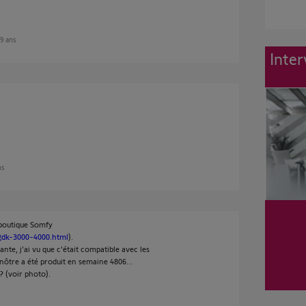
 9 ans
Inter
ns
 boutique Somfy
-gdk-3000-4000.html
).
te, j'ai vu que c'était compatible avec les
nôtre a été produit en semaine 4806...
 (voir photo).