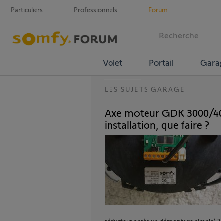
Particuliers
Professionnels
Forum
Volet
Portail
Gara
LES SUJETS GARAGE
Axe moteur GDK 3000/40
installation, que faire ?
réducteur après un démontage simple) ? o