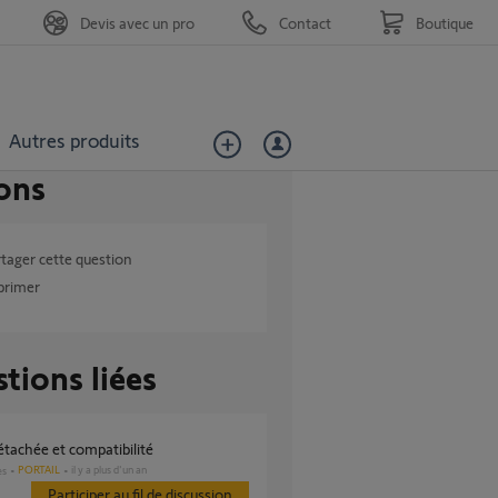
Devis avec un pro
Contact
Boutique
Autres produits
ons
tager cette question
primer
tions liées
détachée et compatibilité
PORTAIL
il y a plus d'un an
es
Participer au fil de discussion