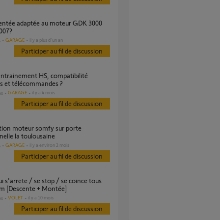
007?
GARAGE
il y a plus d'un an
s
Participer au fil de discussion
s et télécommandes ?
GARAGE
il y a 4 mois
es
Participer au fil de discussion
nelle la toulousaine
GARAGE
il y a environ 2 mois
s
Participer au fil de discussion
cm [Descente + Montée]
VOLET
il y a 10 mois
es
Participer au fil de discussion