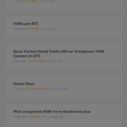
1
réponse
PORTAIL
il y a 5 mois
V400 sans RTS
3
réponses
PORTAIL
il y a 3 mois
Ajout Portail Somfy Evolia 400 sur Visiophone V500
Connect en RTS
8
réponses
DOMOTIQUE
il y a 5 mois
Vision floue
1
réponse
AUTRES PRODUITS
il y a 5 mois
mon visiophone V400 rts ne fonctionne plus
3
réponses
PORTAIL
il y a presque 3 ans