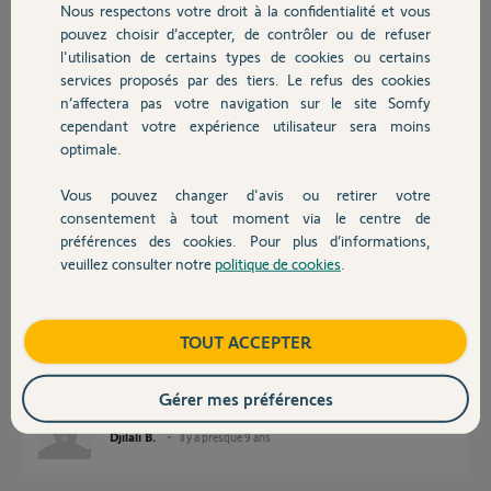
Nous respectons votre droit à la confidentialité et vous
Chauffage
Réponses
pouvez choisir d’accepter, de contrôler ou de refuser
l'utilisation de certains types de cookies ou certains
services proposés par des tiers. Le refus des cookies
Autres produits
Bonjour
n’affectera pas votre navigation sur le site Somfy
cependant votre expérience utilisateur sera moins
vous dîtes qu'il n'y a plus de lumière sur la platine mais Est-ce que l'écran
optimale.
s'allume ?
Si oui, démontez et rapprochez la platine de l'écran et raccordez les
Vous pouvez changer d'avis ou retirer votre
deux avec un petit bout de câble. Est-ce que ça fonctionne ?
Devis avec un pro
consentement à tout moment via le centre de
préférences des cookies. Pour plus d’informations,
Anonyme
il y a presque 9 ans
veuillez consulter notre
politique de cookies
.
Contact
Boutique
TOUT ACCEPTER
L'écran s'allume.
J'ai raccordé les deux avec un cable, c'est le même résultat. ça ne
fonctionne toujours pas.
Gérer mes préférences
Djilali B.
il y a presque 9 ans