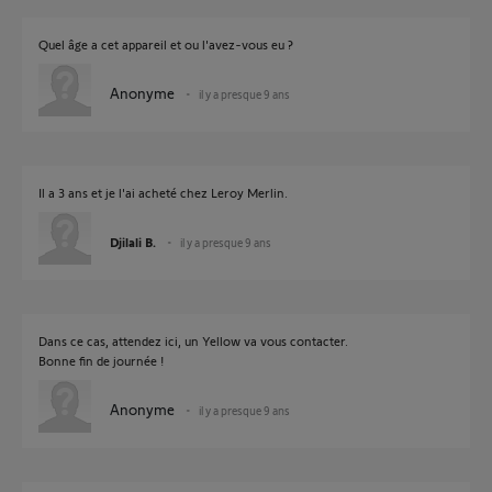
Quel âge a cet appareil et ou l'avez-vous eu ?
Anonyme
il y a presque 9 ans
Il a 3 ans et je l'ai acheté chez Leroy Merlin.
Djilali B.
il y a presque 9 ans
Dans ce cas, attendez ici, un Yellow va vous contacter.
Bonne fin de journée !
Anonyme
il y a presque 9 ans