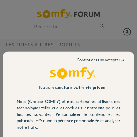
Particuliers
Professionnels
Forum
LES SUJETS AUTRES PRODUITS
Volet
Visiophone V400 RTS ne fonctionne plus ?
Continuer sans accepter →
Depuis quelques jours, mon visiophone ne fonctionne plus (la
Portail
sonnerie ne fonctionne pas, aucun lumière sur la platine, l'ouverture
du portail et du portillon à partir du moniteur ne fonctionne plus). Il a
très bien fonctionné depuis 3 ans.
Garage
Nous respectons votre vie privée
Que dois-je faire ?
Nous (Groupe SOMFY) et nos partenaires utilisons des
Sécurité
Djilali B.
technologies telles que les cookies sur notre site pour les
il y a presque 9 ans
finalités suivantes: Personnaliser le contenu et les
Participer au fil de discussion
publicités, offrir une expérience personnalisée et analyser
Domotique
notre trafic.