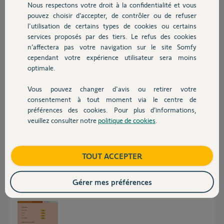
Nous respectons votre droit à la confidentialité et vous
Chauffage
pouvez choisir d’accepter, de contrôler ou de refuser
l'utilisation de certains types de cookies ou certains
Réponses
services proposés par des tiers. Le refus des cookies
Autres produits
n’affectera pas votre navigation sur le site Somfy
cependant votre expérience utilisateur sera moins
Bonjour
optimale.
Une alarme n'est pas scénarisable, uniquement ON/OFF et Zones en
Manu.
Vous pouvez changer d'avis ou retirer votre
Vous pouvez créer des alertes SMS via des scénarios Smart.
Devis avec un pro
consentement à tout moment via le centre de
préférences des cookies. Pour plus d’informations,
Anonyme
il y a presque 9 ans
veuillez consulter notre
politique de cookies
.
Contact
Boutique
TOUT ACCEPTER
Bonjour
Mémorisez dans l'alarme, uniquement les volets que vous souhaitez,
Gérer mes préférences
ensuite allez dans le réglage des scénarii , "comportement des volets
roulants" et activez "sur on total ou partiel".