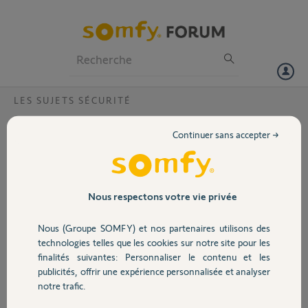
Particuliers
Professionnels
Forum
LES SUJETS SÉCURITÉ
Volet
Scénario avec alarme protexiom
Continuer sans accepter →
bonjour,
Portail
je voudrais créer un scénario en fermant mes volets et en activant
mon alarme protexiom partiellement (que le rdc). hors quand je veux
programmer l'alarme je peux que activer totalement ou désactiver
Garage
Nous respectons votre vie privée
totalement mon alarme. y a til une astuce pour réaliser mon
scénario.
Nous (Groupe SOMFY) et nos partenaires utilisons des
merci par avance
Sécurité
technologies telles que les cookies sur notre site pour les
finalités suivantes: Personnaliser le contenu et les
Frédéric N.
publicités, offrir une expérience personnalisée et analyser
Domotique
il y a presque 9 ans
notre trafic.
Participer au fil de discussion