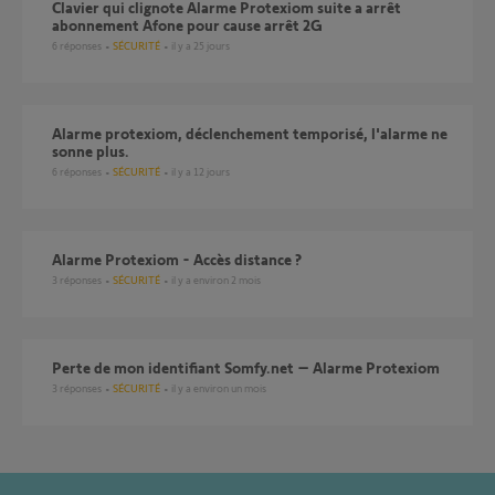
Clavier qui clignote Alarme Protexiom suite a arrêt
abonnement Afone pour cause arrêt 2G
6
réponses
SÉCURITÉ
il y a 25 jours
alarme protexiom, déclenchement temporisé, l'alarme ne
sonne plus.
6
réponses
SÉCURITÉ
il y a 12 jours
Alarme Protexiom - Accès distance ?
3
réponses
SÉCURITÉ
il y a environ 2 mois
Perte de mon identifiant Somfy.net – Alarme Protexiom
3
réponses
SÉCURITÉ
il y a environ un mois