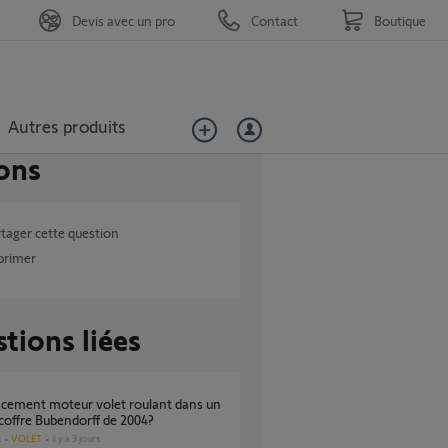
Devis avec un pro
Contact
Boutique
Autres produits
ons
tager cette question
primer
tions liées
coffre Bubendorff de 2004?
VOLET
il y a 3 jours
s