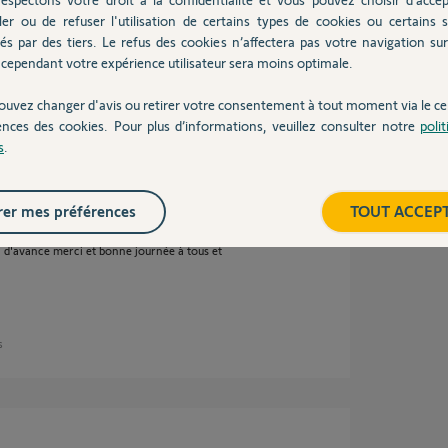
ler ou de refuser l'utilisation de certains types de cookies ou certains s
és par des tiers. Le refus des cookies n’affectera pas votre navigation sur 
cependant votre expérience utilisateur sera moins optimale.
ns
ouvez changer d'avis ou retirer votre consentement à tout moment via le ce
ences des cookies. Pour plus d’informations, veuillez consulter notre
poli
s
.
ables solaire ref MANO ID3BUBENDORFF et j'ai
er mes préférences
TOUT ACCEP
’équiper d'une alarme somfy +la dernière
ant juin avez-vous une astuce pour la
on d'avance merci et bonne journée à tous et
s