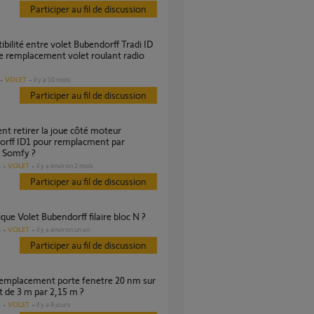
Participer au fil de discussion
de remplacement volet roulant radio
VOLET
il y a 10 mois
Participer au fil de discussion
orff ID1 pour remplacment par
 Somfy ?
VOLET
il y a environ 2 mois
s
Participer au fil de discussion
que Volet Bubendorff filaire bloc N ?
VOLET
il y a environ un an
s
Participer au fil de discussion
t de 3 m par 2,15 m ?
VOLET
il y a 8 jours
s