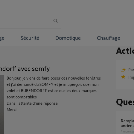
ge
Sécurité
Domotique
Chauffage
Acti
ndorff avec somfy
Par
Im
Bonjour, je viens de faire poser des nouvelles fenêtres
et j'ai demandé du SOMFY et je m'aperçois que mon
volet et BUBENDORFF est ce que les deux marques
sont compatibles
Ques
Dans l'attente d'une réponse
Merci
Remplacement moteur volet roulant dans un
ancien 
4
réponse