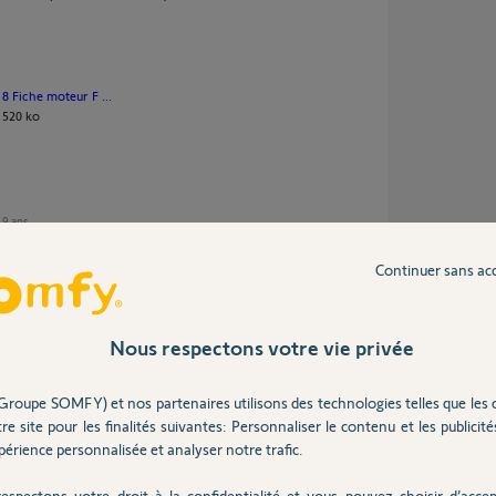
8 Fiche moteur F ...
520 ko
e 9 ans
Continuer sans ac
Nous respectons votre vie privée
 vous ait pas fourni des moteurs Somfy, je vous
votre installateur.
aire Somfy sur un moteur filaire Bubendorff, et je
Groupe SOMFY) et nos partenaires utilisons des technologies telles que les 
re site pour les finalités suivantes: Personnaliser le contenu et les publicités
ule volet roulant Somfy afin de piloter vos
érience personnalisée et analyser notre trafic.
 Somfy.
r-volet-roulant...
espectons votre droit à la confidentialité et vous pouvez choisir d’accep