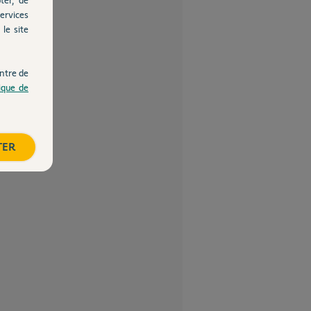
ervices
le site
ntre de
tique de
TER