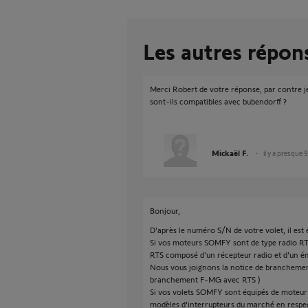
Les autres répon
Merci Robert de votre réponse, par contre je
sont-ils compatibles avec bubendorff ?
Mickaël F.
il y a presque 
Bonjour,
D'après le numéro S/N de votre volet, il est 
Si vos moteurs SOMFY sont de type radio RTS
RTS composé d'un récepteur radio et d'un é
Nous vous joignons la notice de branchement
branchement F-MG avec RTS )
Si vos volets SOMFY sont équipés de moteur f
modèles d'interrupteurs du marché en respec