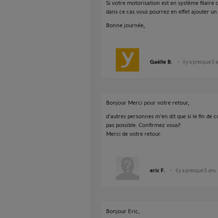
Si votre motorisation est en système filaire c'
dans ce cas vous pourrez en effet ajouter u
Bonne journée,
Gaëlle B.
il y a presque 5 
Bonjour Merci pour votre retour,
d'autres personnes m'en dit que si le fin de c
pas possible. Confirmez vous?
Merci de votre retour.
eric F.
il y a presque 5 ans
Bonjour Eric,