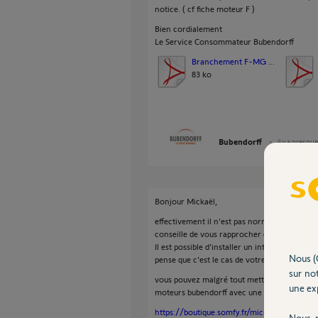
notice. ( cf fiche moteur F )
Bien cordialement
Le Service Consommateur Bubendorff
Branchement F-MG ...
83 ko
Bubendorff
il y a presqu
Bonjour Mickaël,
effectivement il n'est pas normal que l'on ne
conseille de vous rapprocher directement de 
Il est possible d'installer un interrupteur fil
Nous (
pense que c'est le cas de votre installation.
sur not
vous pouvez malgré tout mettre un micro mod
une exp
moteurs bubendorff avec une télécommande
https://boutique.somfy.fr/micro-module-pou
Nous r