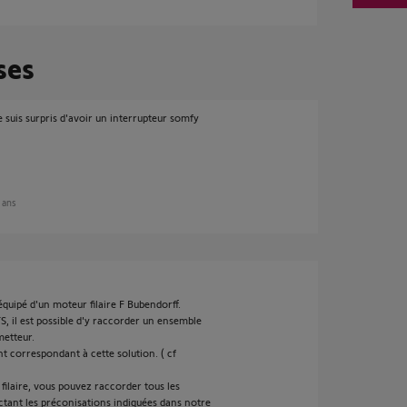
ses
 suis surpris d'avoir un interrupteur somfy
9 ans
équipé d'un moteur filaire F Bubendorff.
, il est possible d'y raccorder un ensemble
metteur.
 correspondant à cette solution. ( cf
ilaire, vous pouvez raccorder tous les
tant les préconisations indiquées dans notre