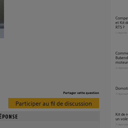
compatibilité entre volet Bubendorff Tradi ID
et Kit 
RTS ?
1
réponse
Comment retirer la joue côté moteur
Bubend
moteur
3
réponse
Domoti
Partager cette question
7
réponse
Participer au fil de discussion
Kit de remplacement porte fenetre 20 nm sur
un vole
2
réponse