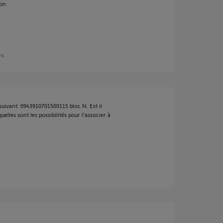
on.
ans
uivant: 0943910701500115 bloc N. Est il
elles sont les possibilités pour l'associer à