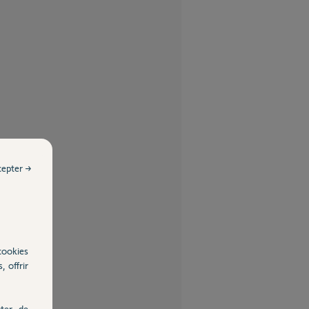
cepter →
cookies
, offrir
ter, de