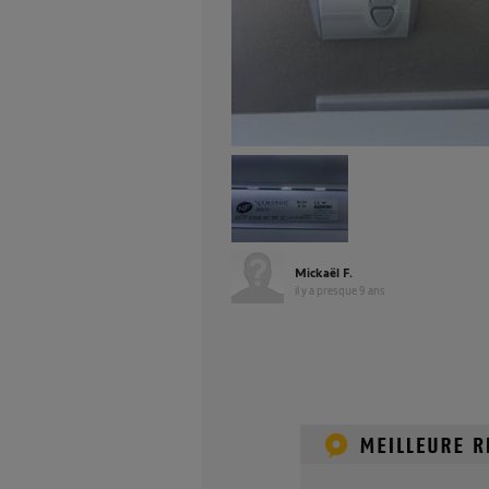
Mickaël F.
il y a presque 9 ans