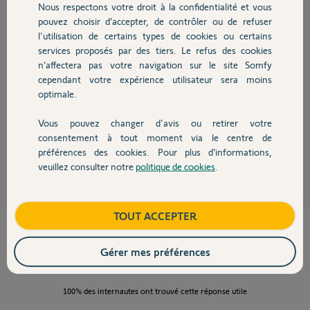
Nous respectons votre droit à la confidentialité et vous
Chauffage
Participer au fil de discussion
pouvez choisir d’accepter, de contrôler ou de refuser
l'utilisation de certains types de cookies ou certains
services proposés par des tiers. Le refus des cookies
Autres produits
n’affectera pas votre navigation sur le site Somfy
cependant votre expérience utilisateur sera moins
optimale.
Bonjour,
l'affichage de la conso ECS dépendra du câblage réalisé entre le capteur
et votre pac.
Vous pouvez changer d'avis ou retirer votre
Devis avec un pro
consentement à tout moment via le centre de
préférences des cookies. Pour plus d’informations,
Robert P.
il y a presque 9 ans
veuillez consulter notre
politique de cookies
.
Contact
Boutique
TOUT ACCEPTER
Cette réponse vous a-t-elle aidé ?
Gérer mes préférences
NON
OUI
100%
des internautes ont trouvé cette réponse utile