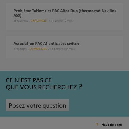
Problème TaHoma et PAC Alfea Duo (thermostat Navilink
A59)
49
réponses
CHAUFFAGE
il y a environ 2 mois
Association PAC Atlantic avec switch
2
réponses
DOMOTIQUE
il y a environ un mois
CE N'EST PAS CE
QUE VOUS RECHERCHEZ
Posez votre question
Haut de page