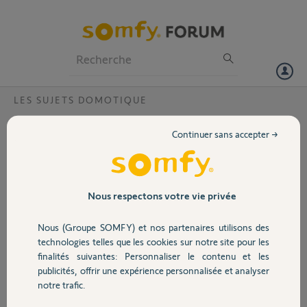
Particuliers
Professionnels
Forum
LES SUJETS DOMOTIQUE
Volet
Gestion affichage conso élec sous Tahoma
Continuer sans accepter →
Bonjour,
Portail
Avec un Capteur d’énergie Somfy réf. 1822455 et une PàC double
service (Hitachi S-combi), je voudrais savoir si sous l'interface de
Garage
Nous respectons votre vie privée
Tahoma il y a un affichage séparé des consommations électriques :
conso de la PàC (chauffage et conso de l'ECS) d'un côté et conso des
Nous (Groupe SOMFY) et nos partenaires utilisons des
autres postes (ex: radiateurs électriques ou ballon d'eau chaude
Sécurité
technologies telles que les cookies sur notre site pour les
additionnels) d'un autre côté?
finalités suivantes: Personnaliser le contenu et les
Merci
publicités, offrir une expérience personnalisée et analyser
Domotique
notre trafic.
Xavier64
il y a presque 9 ans