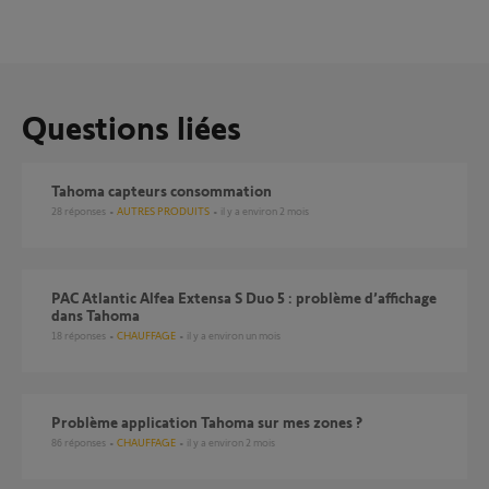
Questions liées
Tahoma capteurs consommation
28
réponses
AUTRES PRODUITS
il y a environ 2 mois
PAC Atlantic Alfea Extensa S Duo 5 : problème d’affichage
dans Tahoma
18
réponses
CHAUFFAGE
il y a environ un mois
Problème application Tahoma sur mes zones ?
86
réponses
CHAUFFAGE
il y a environ 2 mois