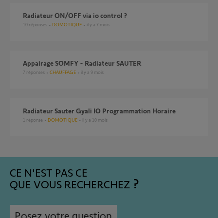
Radiateur ON/OFF via io control ?
10
réponses
DOMOTIQUE
il y a 7 mois
Appairage SOMFY - Radiateur SAUTER
7
réponses
CHAUFFAGE
il y a 9 mois
Radiateur Sauter Gyali IO Programmation Horaire
1
réponse
DOMOTIQUE
il y a 10 mois
CE N'EST PAS CE
QUE VOUS RECHERCHEZ
Posez votre question