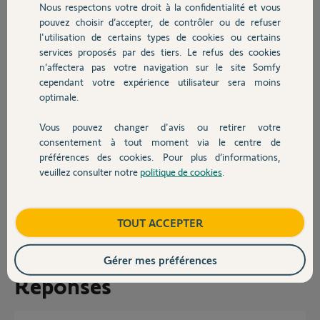
en kWh ou en €).
Nous respectons votre droit à la confidentialité et vous
Chauffage
pouvez choisir d’accepter, de contrôler ou de refuser
Sur l'appli Tahoma pas moyen MAIS ! en widget sur android j'ai réussi
l'utilisation de certains types de cookies ou certains
a avoir une info de consommation par radiateurs (qui n'est pas
services proposés par des tiers. Le refus des cookies
Autres produits
déconnante niveau utilisation et répartitions mais qui ne dit pas sur
n’affectera pas votre navigation sur le site Somfy
combien de temps ça dure)
cependant votre expérience utilisateur sera moins
optimale.
Du coup est ce que j'ai loupé un menu caché dans les paramètres ou
les dev de somfy n'ont pas activé certaines infos des radiateurs ?
Vous pouvez changer d'avis ou retirer votre
Devis avec un pro
Merci d'avance a ceux qui auront pris le temps de lire et peut être
consentement à tout moment via le centre de
d'éclairer ma lanterne ^^
préférences des cookies. Pour plus d’informations,
veuillez consulter notre
politique de cookies
.
Joce
Contact
Jocelyn B.
Boutique
TOUT ACCEPTER
il y a plus d'un an
Gérer mes préférences
Réponses