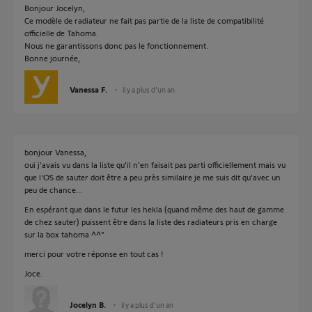
Bonjour Jocelyn,
Ce modèle de radiateur ne fait pas partie de la liste de compatibilité
officielle de Tahoma.
Nous ne garantissons donc pas le fonctionnement.
Bonne journée,
Vanessa F.
il y a plus d'un an
bonjour Vanessa,
oui j'avais vu dans la liste qu'il n'en faisait pas parti officiellement mais vu
que l'OS de sauter doit être a peu près similaire je me suis dit qu'avec un
peu de chance...
En espérant que dans le futur les hekla (quand même des haut de gamme
de chez sauter) puissent être dans la liste des radiateurs pris en charge
sur la box tahoma ^^"
merci pour votre réponse en tout cas !
Joce.
Jocelyn B.
il y a plus d'un an