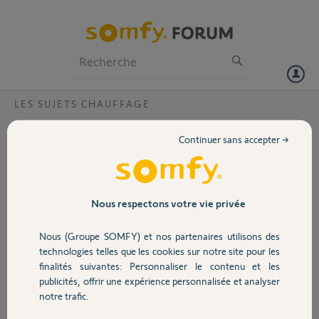
Particuliers
Professionnels
Forum
LES SUJETS CHAUFFAGE
Volet
Conso elec radiateurs connectés Sauter
Continuer sans accepter →
Bonjour / Bonsoir,
Portail
Je possède des radiateurs Connectés Hekla de
chez Sauter. Depuis quelques mise a jour ils sont
Garage
Nous respectons votre vie privée
enfin dispo sur l'interface de la box tahoma (et
ça marche 10x mieux que l'interface officielle
Nous (Groupe SOMFY) et nos partenaires utilisons des
sauter cozytouch qui plante quasi tout le
Sécurité
technologies telles que les cookies sur notre site pour les
temps).
finalités suivantes: Personnaliser le contenu et les
La gestion des radiateurs est impeccable, mais
publicités, offrir une expérience personnalisée et analyser
Domotique
pas moyen de trouver la consommation des dits
notre trafic.
radiateurs (que ça soit par jours / mois / années