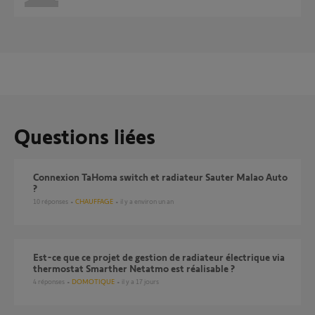
Questions liées
Connexion TaHoma switch et radiateur Sauter Malao Auto
?
10
réponses
CHAUFFAGE
il y a environ un an
Est-ce que ce projet de gestion de radiateur électrique via
thermostat Smarther Netatmo est réalisable ?
4
réponses
DOMOTIQUE
il y a 17 jours