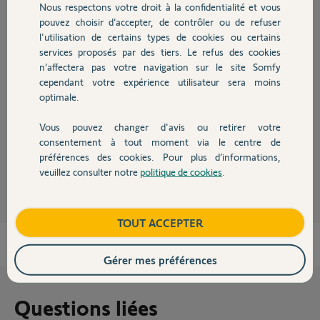
Nous respectons votre droit à la confidentialité et vous
Ca dépend du volet !
Chauffage
allez sur YouTube et cherchez "Remplacement moteur volet Somfy"
pouvez choisir d’accepter, de contrôler ou de refuser
l'utilisation de certains types de cookies ou certains
services proposés par des tiers. Le refus des cookies
Autres produits
Anonyme
il y a plus de 8 ans
n’affectera pas votre navigation sur le site Somfy
cependant votre expérience utilisateur sera moins
optimale.
https://www.somfy.fr/video/0TZoNegjapY
Vous pouvez changer d'avis ou retirer votre
Il y a celle-ci !
Devis avec un pro
consentement à tout moment via le centre de
préférences des cookies. Pour plus d’informations,
Anonyme
il y a plus de 8 ans
veuillez consulter notre
politique de cookies
.
Contact
Boutique
TOUT ACCEPTER
Gérer mes préférences
Questions liées