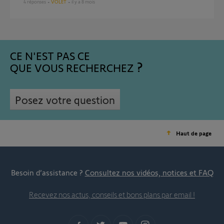
4
réponses
VOLET
il y a 8 mois
CE N'EST PAS CE
QUE VOUS RECHERCHEZ
Posez votre question
Haut de page
Besoin d’assistance ?
Consultez nos vidéos, notices et FAQ
Recevez nos actus, conseils et bons plans par email !