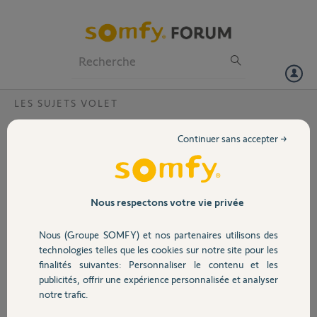
Particuliers
Professionnels
Forum
LES SUJETS VOLET
Volet
le volet ne remonte plus, moteur hs ,
Continuer sans accepter →
y at il une video pour le changer?
Portail
patrick M.
Garage
Nous respectons votre vie privée
il y a plus de 8 ans
Participer au fil de discussion
Nous (Groupe SOMFY) et nos partenaires utilisons des
Sécurité
technologies telles que les cookies sur notre site pour les
finalités suivantes: Personnaliser le contenu et les
Réponses
publicités, offrir une expérience personnalisée et analyser
Domotique
notre trafic.