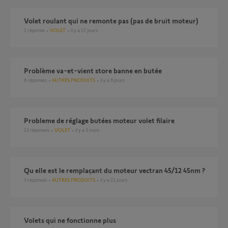
Volet roulant qui ne remonte pas (pas de bruit moteur)
1
réponse
VOLET
il y a 17 jours
Problème va-et-vient store banne en butée
6
réponses
AUTRES PRODUITS
il y a 9 jours
probleme de réglage butées moteur volet filaire
12
réponses
VOLET
il y a 3 mois
Qu elle est le remplaçant du moteur vectran 45/12 45nm ?
3
réponses
AUTRES PRODUITS
il y a 21 jours
volets qui ne fonctionne plus