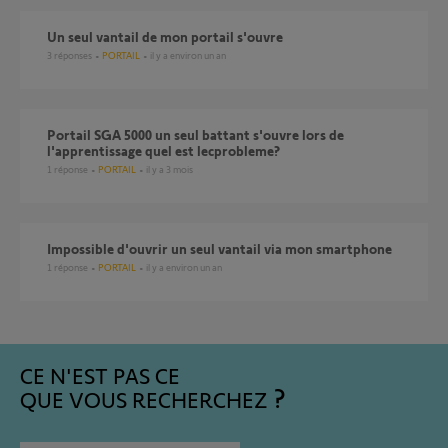
Un seul vantail de mon portail s'ouvre
3
réponses
PORTAIL
il y a environ un an
Portail SGA 5000 un seul battant s'ouvre lors de
l'apprentissage quel est lecprobleme?
1
réponse
PORTAIL
il y a 3 mois
Impossible d'ouvrir un seul vantail via mon smartphone
1
réponse
PORTAIL
il y a environ un an
CE N'EST PAS CE
QUE VOUS RECHERCHEZ