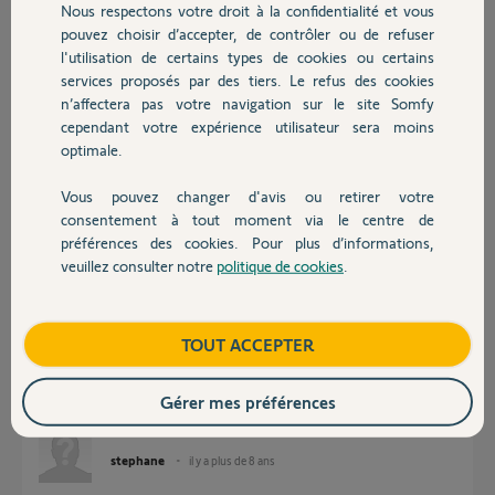
Nous respectons votre droit à la confidentialité et vous
Chauffage
pouvez choisir d’accepter, de contrôler ou de refuser
Réponses
l'utilisation de certains types de cookies ou certains
services proposés par des tiers. Le refus des cookies
Autres produits
n’affectera pas votre navigation sur le site Somfy
Bonjour,
cependant votre expérience utilisateur sera moins
Lors de l'appairage des TC sur le nouveau boitier, l'ouverture piétonne
optimale.
fonctionnait-elle bien sur les 2 TC. De même pour l'ouverture tolale ?
Ou, est-ce un dysfonctionnement subit ?
Vous pouvez changer d'avis ou retirer votre
Devis avec un pro
consentement à tout moment via le centre de
Anonyme
il y a plus de 8 ans
préférences des cookies. Pour plus d’informations,
veuillez consulter notre
politique de cookies
.
Contact
le fonctionnement piéton fonctionne sur un seul vantail ainsi que
Boutique
TOUT ACCEPTER
l'ouverture totale. J'ai disjoncté le portail sur le tableau et la lors de la 1
ére commande d'ouverture les 2 vantaux se sont ouverts. Puis à la 2éme
même problème. J'ai testé le moteur sur une batterie de perceuse et il
Gérer mes préférences
fonctionne.
stephane
il y a plus de 8 ans