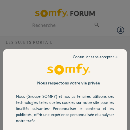
Particuliers
Professionnels
Forum
LES SUJETS PORTAIL
Volet
télécommande n'ouvre qu'un seul vantail.
Continuer sans accepter →
Bonjour, ma télécommande n'ouvre qu'un seul vantail, l'autre force
Portail
lors de la commande ouverture. Par contre avec la télécommande de
ma femme tout est ok et sans problème. Le boitier électronique est
neuf, échangé en garantie. Alors comment faire à part piquer la
Garage
Nous respectons votre vie privée
télécommande de ma femme ?
merci pour vos réponse.
Nous (Groupe SOMFY) et nos partenaires utilisons des
Sécurité
technologies telles que les cookies sur notre site pour les
stephane
finalités suivantes: Personnaliser le contenu et les
il y a plus de 8 ans
publicités, offrir une expérience personnalisée et analyser
Domotique
Participer au fil de discussion
notre trafic.