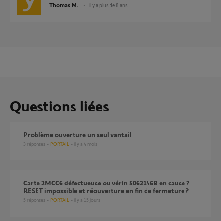
Thomas M.
il y a plus de 8 ans
Questions liées
Problème ouverture un seul vantail
3
réponses
PORTAIL
il y a 4 mois
Carte 2MCC6 défectueuse ou vérin 5062146B en cause ?
RESET impossible et réouverture en fin de fermeture ?
5
réponses
PORTAIL
il y a 15 jours