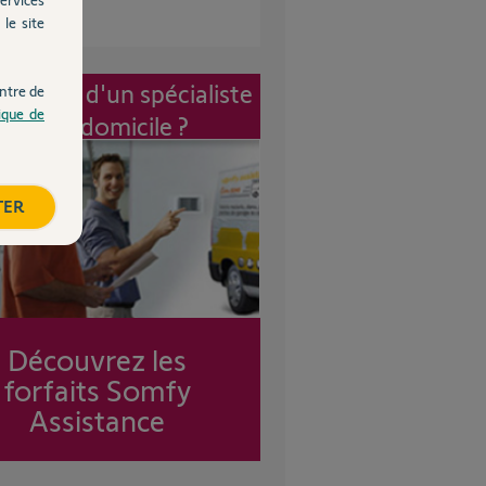
le site
vention d'un spécialiste
ntre de
tique de
à mon domicile ?
TER
Découvrez les
forfaits Somfy
Assistance