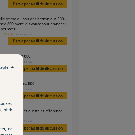
Participer au fil de discussion
seo 800 merci d'avancepour brancher
 poussoir
PORTAIL
il y a 2 jours
s
Participer au fil de discussion
évolvia passeo 800
PORTAIL
il y a 3 mois
s
cepter →
Participer au fil de discussion
me carte passeo 800
PORTAIL
il y a 8 mois
s
Participer au fil de discussion
cookies
, offrir
PORTAIL
il y a 4 mois
s
Participer au fil de discussion
ter, de
ervices