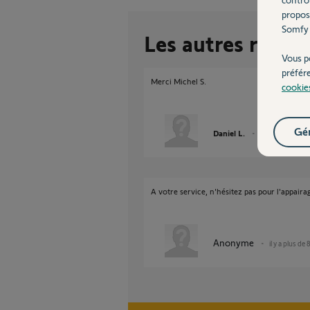
propos
Somfy 
Les autres répon
Vous p
préfér
Merci Michel S.
cookie
Gér
Daniel L.
il y a plus de 8 a
A votre service, n'hésitez pas pour l'appaira
Anonyme
il y a plus de 