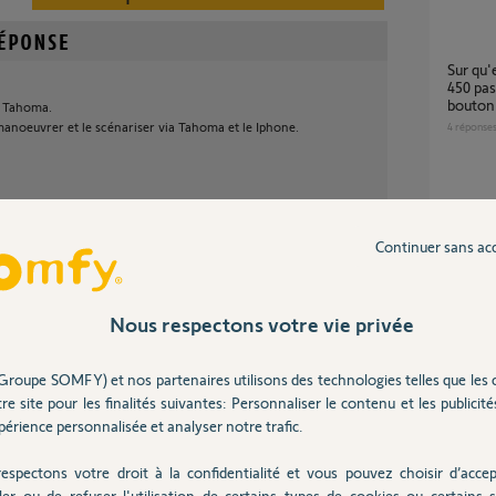
sur qu'elle borne du boitier électronique 400-
450 pas
bouton
e Tahoma.
anoeuvrer et le scénariser via Tahoma et le Iphone.
4
réponse
carte 
il y a plus de 8 ans
9
réponse
Continuer sans ac
proble
Nous respectons votre vie privée
dé ?
2
réponse
Groupe SOMFY) et nos partenaires utilisons des technologies telles que les 
re site pour les finalités suivantes: Personnaliser le contenu et les publicités
Différence référence étiquette et référence
site
érience personnalisée et analyser notre trafic.
00%
2
réponse
 utile
espectons votre droit à la confidentialité et vous pouvez choisir d’accep
ler ou de refuser l'utilisation de certains types de cookies ou certains s