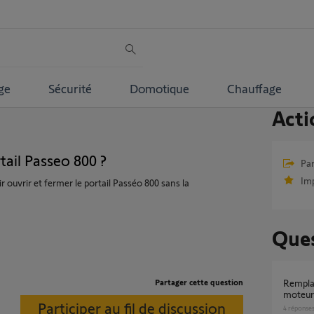
ge
Sécurité
Domotique
Chauffage
Acti
tail Passeo 800 ?
Par
Im
r ouvrir et fermer le portail Passéo 800 sans la
Ques
Partager cette question
Remplacement système d'embrayage sur
moteur 
Participer au fil de discussion
4
réponse