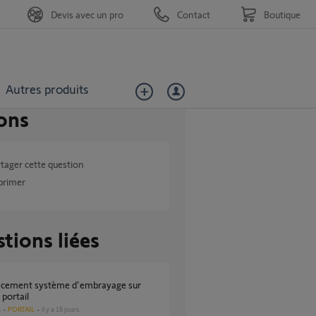
Devis avec un pro
Contact
Boutique
Autres produits
ons
tager cette question
primer
tions liées
portail
PORTAIL
il y a 18 jours
s