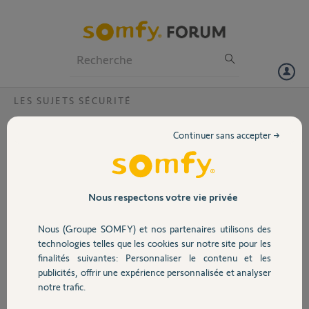
Particuliers
Professionnels
Forum
LES SUJETS SÉCURITÉ
Volet
Pack alarme Protexiom Ultimate fonction
Continuer sans accepter →
gsm
Portail
bonjour. j'ai l'intention d'acheter ce pack, car j'ai déjà des volets
roulants a télécommande somfy. mais je me pose des questions sur
Garage
le gsm. je suis en dégroupé, donc pas de france télécom, et une box
Nous respectons votre vie privée
fibre. Suis je obligé de prendre une ligne supplémentaire de portable ?
Nous (Groupe SOMFY) et nos partenaires utilisons des
Sécurité
Pierre Q.
technologies telles que les cookies sur notre site pour les
il y a plus de 8 ans
finalités suivantes: Personnaliser le contenu et les
Participer au fil de discussion
publicités, offrir une expérience personnalisée et analyser
Domotique
notre trafic.