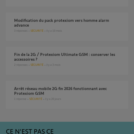
Modification du pack protexiom vers homme alarm
advance
3
réponses
SÉCURITÉ
il y a 10 mois
Fin de la 2G / Protexiom Ultimate GSM : conserver les
accessoires ?
2
réponses
SÉCURITÉ
il y a 3 mois
Arrêt réseau mobile 2G fin 2026 fonctionnant avec
Protexiom GSM
1
réponse
SÉCURITÉ
il y a 20 jours
CE N'EST PAS CE