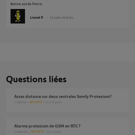
Bonne soirée Pierre.
Lionel P.
il y a plus de 8 ans
Questions liées
Acces distance sur deux centrales Somfy Protexiom?
1
réponse
SÉCURITÉ
il y a 14 jours
Alarme protexiom de GSM en RTC ?
4
réponses
SÉCURITÉ
il y a 5 jours