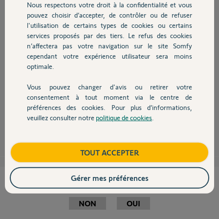
Nous respectons votre droit à la confidentialité et vous
Chauffage
pouvez choisir d’accepter, de contrôler ou de refuser
l'utilisation de certains types de cookies ou certains
Bonjour
services proposés par des tiers. Le refus des cookies
Autres produits
n’affectera pas votre navigation sur le site Somfy
le module GSM d'une alarme est totalement indépendant de toute votre
installation existante. C'est pourquoi,, pour fonctionner, il a besoin de sa
cependant votre expérience utilisateur sera moins
propre carte sim et donc d'un abonnement.
optimale.
Somfy propose quelque chose à prix compétitif.
Vous pouvez changer d'avis ou retirer votre
https://boutique.somfy.fr/carte-sim-afone-pour-protexiom-...
Devis avec un pro
consentement à tout moment via le centre de
Bonne journée !
préférences des cookies. Pour plus d’informations,
veuillez consulter notre
politique de cookies
.
Contact
Anonyme
il y a plus de 8 ans
Boutique
TOUT ACCEPTER
Gérer mes préférences
Cette réponse vous a-t-elle aidé ?
NON
OUI