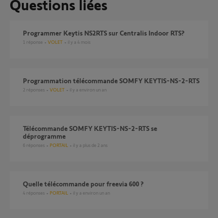
Questions liées
programmer Keytis NS2RTS sur Centralis Indoor RTS?
1
réponse
VOLET
il y a 4 mois
Programmation télécommande SOMFY KEYTIS-NS-2-RTS
2
réponses
VOLET
il y a environ un an
télécommande SOMFY KEYTIS-NS-2-RTS se
déprogramme
6
réponses
PORTAIL
il y a plus de 2 ans
Quelle télécommande pour freevia 600 ?
4
réponses
PORTAIL
il y a environ un an