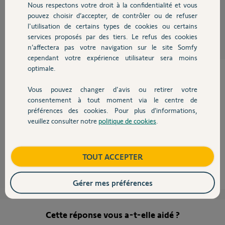
Nous respectons votre droit à la confidentialité et vous
Chauffage
Michaël J.
pouvez choisir d’accepter, de contrôler ou de refuser
il y a plus de 8 ans
l'utilisation de certains types de cookies ou certains
Participer au fil de discussion
services proposés par des tiers. Le refus des cookies
Autres produits
n’affectera pas votre navigation sur le site Somfy
cependant votre expérience utilisateur sera moins
optimale.
Vous pouvez changer d'avis ou retirer votre
Bonjour,
Devis avec un pro
consentement à tout moment via le centre de
A mon avis, il vous faut une télécommande "Relais":
préférences des cookies. Pour plus d’informations,
veuillez consulter notre
politique de cookies
.
https://boutique.somfy.fr/telecommande-relais.html
Contact
Lisez bien sa notice et sa description.
Boutique
TOUT ACCEPTER
Richy C.
il y a plus de 8 ans
Gérer mes préférences
Cette réponse vous a-t-elle aidé ?