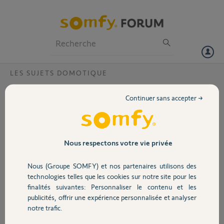
Particuliers
Professionnels
Forum
LES SUJETS DOMOTIQUE
Volet
Adresse bouton somfy keytis ns-2-RTS
Continuer sans accepter →
Bonjour,
Portail
Je souhaite programmé 'ouverture de mon portail avec ma tahoma.
A un moment de la procédure, on me demande l'adresses du bouton
Garage
Nous respectons votre vie privée
d'ouverture de la télécomande Keytis 2 bouton.. J'ai beau cherché
partout, je ne trouve cette adresse nulle part...
Nous (Groupe SOMFY) et nos partenaires utilisons des
Sécurité
Quelqu'un a t il une idée ?
technologies telles que les cookies sur notre site pour les
finalités suivantes: Personnaliser le contenu et les
Merci par avance....
publicités, offrir une expérience personnalisée et analyser
Domotique
notre trafic.
Michaël