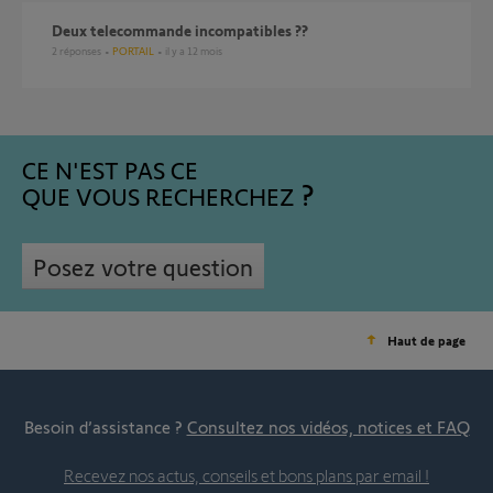
deux telecommande incompatibles ??
2
réponses
PORTAIL
il y a 12 mois
CE N'EST PAS CE
QUE VOUS RECHERCHEZ
Posez votre question
Haut de page
Besoin d’assistance ?
Consultez nos vidéos, notices et FAQ
Recevez nos actus, conseils et bons plans par email !