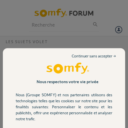
Particuliers
Professionnels
Forum
LES SUJETS VOLET
Volet
capteur de pluie
Continuer sans accepter →
Existe t'il un capteur de pluie connectable à tahoma pour commander
Portail
la descente de mes volets RTS
Garage
Nous respectons votre vie privée
Maurice
il y a plus de 8 ans
Participer au fil de discussion
Nous (Groupe SOMFY) et nos partenaires utilisons des
Sécurité
technologies telles que les cookies sur notre site pour les
finalités suivantes: Personnaliser le contenu et les
publicités, offrir une expérience personnalisée et analyser
Domotique
Réponses
notre trafic.