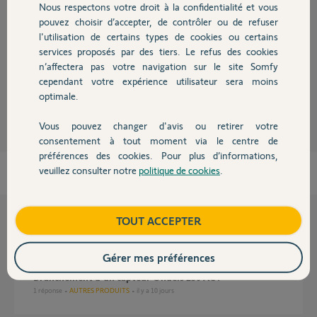
Nous respectons votre droit à la confidentialité et vous
Chauffage
pouvez choisir d’accepter, de contrôler ou de refuser
Bonjour
Non pas de capteur pluie compatible Tahoma
l'utilisation de certains types de cookies ou certains
Au mieux vous avez le capteur d'eau qui est compatible!
services proposés par des tiers. Le refus des cookies
Autres produits
ref 2400509
n’affectera pas votre navigation sur le site Somfy
cependant votre expérience utilisateur sera moins
Philippe H.
il y a plus de 8 ans
optimale.
Vous pouvez changer d'avis ou retirer votre
Devis avec un pro
consentement à tout moment via le centre de
préférences des cookies. Pour plus d’informations,
veuillez consulter notre
politique de cookies
.
Contact
Boutique
TOUT ACCEPTER
Questions liées
Gérer mes préférences
branchement d'un capteur Ondeis 230 AC ?
1
réponse
AUTRES PRODUITS
il y a 10 jours