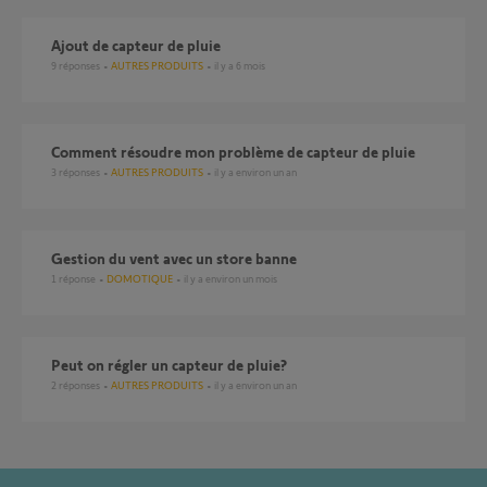
Ajout de capteur de pluie
9
réponses
AUTRES PRODUITS
il y a 6 mois
Comment résoudre mon problème de capteur de pluie
3
réponses
AUTRES PRODUITS
il y a environ un an
Gestion du vent avec un store banne
1
réponse
DOMOTIQUE
il y a environ un mois
Peut on régler un capteur de pluie?
2
réponses
AUTRES PRODUITS
il y a environ un an