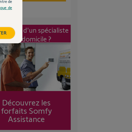
ntre de
tique de
vention d'un spécialiste
TER
à mon domicile ?
Découvrez les
forfaits Somfy
Assistance