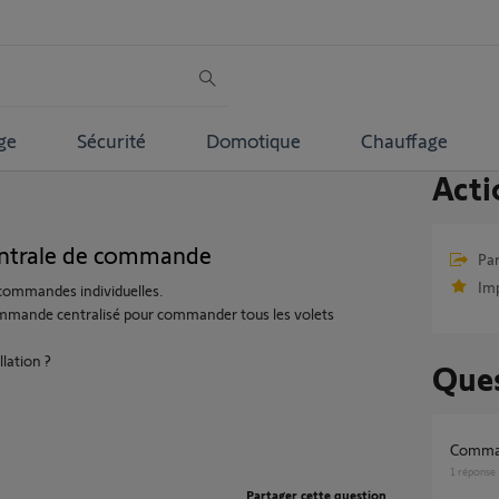
ge
Sécurité
Domotique
Chauffage
Acti
ntrale de commande
Par
Im
écommandes individuelles.
 commande centralisé pour commander tous les volets
llation ?
Ques
Comma
1
réponse
Partager cette question