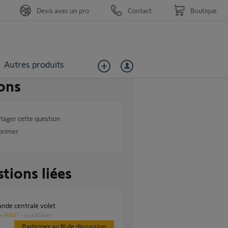
Devis avec un pro
Contact
Boutique
Autres produits
ons
tager cette question
primer
tions liées
nde centrale volet
VOLET
il y a 22 jours
Participer au fil de discussion