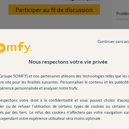
Participer au fil de discussion
Probl
6
réponse
Kit de connectivité : impossible d'ajouter mes
Continuer sans ac
volets i
23
répons
RTS) ?
Nous respectons votre vie privée
Comment régler un point de commande
8 ans
Central
Groupe SOMFY) et nos partenaires utilisons des technologies telles que les 
RTS ?
re site pour les finalités suivantes: Personnaliser le contenu et les publicités
11
répons
érience personnalisée et analyser notre trafic.
tructeur de la maison.
espectons votre droit à la confidentialité et vous pouvez choisir d’accep
 chaque volet.
J'ai besoin d'une équivalence de référence de
ler ou de refuser l'utilisation de certains types de cookies ou certains s
comman
és par des tiers. Le refus des cookies n’affectera pas votre navigation sur 
154195B
cependant votre expérience utilisateur sera moins optimale.
1
réponse