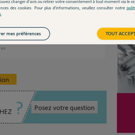
ouvez changer d'avis ou retirer votre consentement à tout moment via le ce
ences des cookies. Pour plus d’informations, veuillez consulter notre
poli
s
.
 mieux faites des photos des 2 faces.
Inter
er mes préférences
TOUT ACCEP
8 ans
sion
Posez votre question
CHEZ