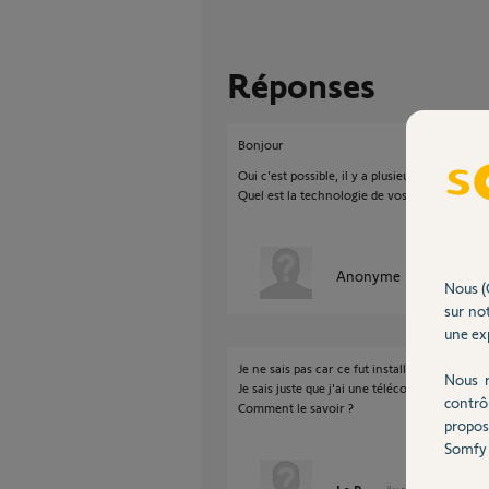
Réponses
Bonjour
Oui c'est possible, il y a plusieurs options.
Quel est la technologie de vos volets (IO ou 
Anonyme
il y a plus de 
Nous (
sur not
une exp
Je ne sais pas car ce fut installé par le cons
Nous r
Je sais juste que j'ai une télécommande pour
contrô
Comment le savoir ?
propos
Somfy 