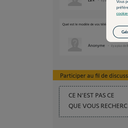
La P.
il y a plus de 8 ans
Vous p
préfér
cookie
Quel est le modèle de vos télécommandes. Au
Gér
Anonyme
il y a plus de 
Participer au fil de discus
CE N'EST PAS CE
QUE VOUS RECHER