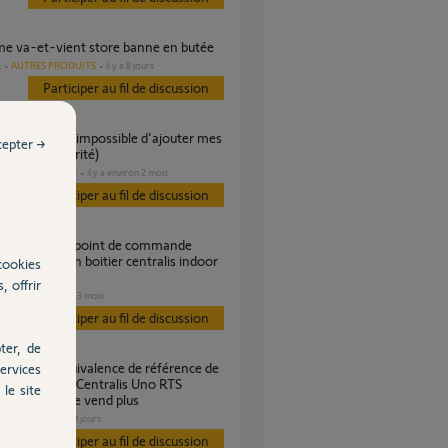
ème va-et-vient store banne en butée
AUTRES PRODUITS
il y a 8 jours
s
Participer au fil de discussion
cepter →
o (clé de sécurité)
DOMOTIQUE
il y a environ 2 mois
es
Participer au fil de discussion
is RTS avec un boitier centralis indoor
cookies
, offrir
VOLET
il y a 3 mois
es
Participer au fil de discussion
ter, de
ervices
de de volet Centralis Uno RTS
le site
110 qui ne se vend plus
VOLET
il y a 10 jours
Participer au fil de discussion