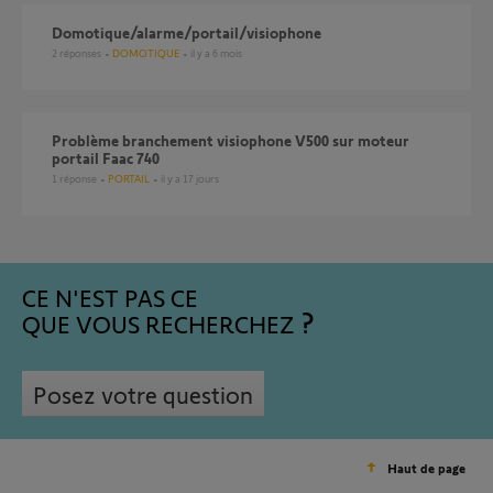
domotique/alarme/portail/visiophone
2
réponses
DOMOTIQUE
il y a 6 mois
Problème branchement visiophone V500 sur moteur
portail Faac 740
1
réponse
PORTAIL
il y a 17 jours
CE N'EST PAS CE
QUE VOUS RECHERCHEZ
Posez votre question
Haut de page