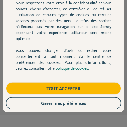
Nous respectons votre droit à la confidentialité et vous
Chauffage
il y a plus de 8 ans
pouvez choisir d’accepter, de contrôler ou de refuser
Participer au fil de discussion
l'utilisation de certains types de cookies ou certains
services proposés par des tiers. Le refus des cookies
Autres produits
n’affectera pas votre navigation sur le site Somfy
cependant votre expérience utilisateur sera moins
Réponses
optimale.
Vous pouvez changer d'avis ou retirer votre
Bonjour,
Devis avec un pro
consentement à tout moment via le centre de
La notice fournie ne nous permet pas de répondre à votre question.
préférences des cookies. Pour plus d’informations,
Aucun schéma et aucune info sur un contact sec ni contact sec pas à
veuillez consulter notre
politique de cookies
.
pas.
Contact
Un visio n'est pas une box Tahoma, sa fonction n'est pas de manoeuvrer
des VR.
Boutique
TOUT ACCEPTER
Anonyme
il y a plus de 8 ans
Gérer mes préférences