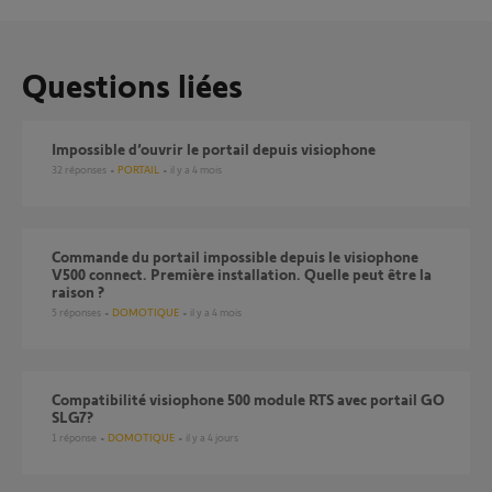
Questions liées
Impossible d’ouvrir le portail depuis visiophone
32
réponses
PORTAIL
il y a 4 mois
Commande du portail impossible depuis le visiophone
V500 connect. Première installation. Quelle peut être la
raison ?
5
réponses
DOMOTIQUE
il y a 4 mois
Compatibilité visiophone 500 module RTS avec portail GO
SLG7?
1
réponse
DOMOTIQUE
il y a 4 jours