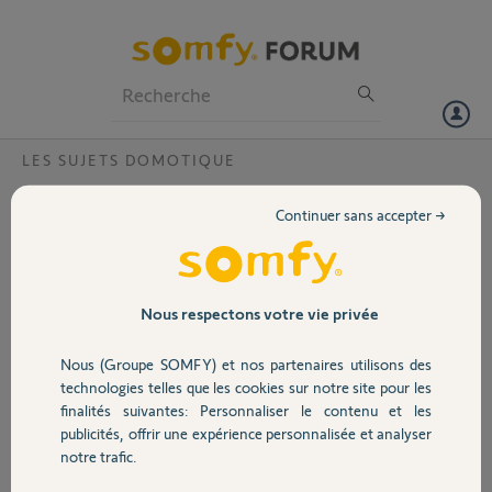
Particuliers
Professionnels
Forum
LES SUJETS DOMOTIQUE
Volet
portail visiophone
Continuer sans accepter →
Bonjour, je fais installer bientôt un moteur pour portail coulissant de
Portail
réf. ROGER H30 et je voudrais savoir quel serait le visiophone
SOMFY (exemple V400 ou V500) compatible pour une ouverture
piéton et voiture depuis le visio? Sachant que j'aurais également des
Garage
Nous respectons votre vie privée
volets roulants à moteur Somfy IO que je souhaiterais également
diriger par le visio.
Nous (Groupe SOMFY) et nos partenaires utilisons des
Merci pour votre retour.
Sécurité
technologies telles que les cookies sur notre site pour les
finalités suivantes: Personnaliser le contenu et les
moteur_portail_co...
publicités, offrir une expérience personnalisée et analyser
1,3 Mo
Domotique
notre trafic.
Christophe A.