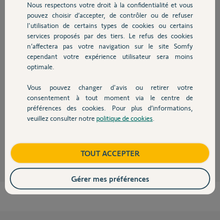
Nous respectons votre droit à la confidentialité et vous
Chauffage
pouvez choisir d’accepter, de contrôler ou de refuser
Bonjour Daniel,
l'utilisation de certains types de cookies ou certains
Les systèmes d'alarme Protexial IO sont les seuls compatibles avec la box
services proposés par des tiers. Le refus des cookies
Autres produits
domotique Connexoon (Window ou Accès uniquement).
n’affectera pas votre navigation sur le site Somfy
Bonne journée,
cependant votre expérience utilisateur sera moins
optimale.
Thomas M.
il y a plus de 8 ans
Vous pouvez changer d'avis ou retirer votre
Devis avec un pro
consentement à tout moment via le centre de
préférences des cookies. Pour plus d’informations,
veuillez consulter notre
politique de cookies
.
Bonjour, la compatibilité a-t-elle évoluée ?
Contact
Cyril
il y a plus de 5 ans
Boutique
TOUT ACCEPTER
Gérer mes préférences