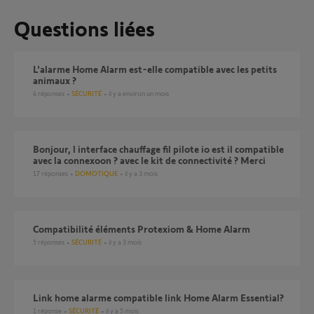
Questions liées
L'alarme Home Alarm est-elle compatible avec les petits
animaux ?
4
réponses
SÉCURITÉ
il y a environ un mois
bonjour, l interface chauffage fil pilote io est il compatible
avec la connexoon ? avec le kit de connectivité ? Merci
17
réponses
DOMOTIQUE
il y a 3 mois
Compatibilité éléments Protexiom & Home Alarm
5
réponses
SÉCURITÉ
il y a 3 mois
link home alarme compatible link Home Alarm Essential?
1
réponse
SÉCURITÉ
il y a 5 mois