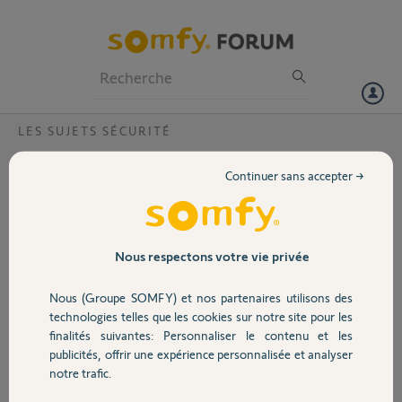
Particuliers
Professionnels
Forum
LES SUJETS SÉCURITÉ
Volet
Quelle Alarme compatible connexoon?
Continuer sans accepter →
Bonjour je recherche une alarme pour connecter avec connexoon
Portail
ainsi que mes volet roulant IO.
Garage
Nous respectons votre vie privée
Daniel M.
il y a plus de 8 ans
Participer au fil de discussion
Nous (Groupe SOMFY) et nos partenaires utilisons des
Sécurité
technologies telles que les cookies sur notre site pour les
finalités suivantes: Personnaliser le contenu et les
publicités, offrir une expérience personnalisée et analyser
Domotique
Réponses
notre trafic.