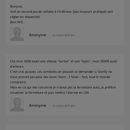
Bonjour,
Soit un second jeu de cellules à l'intérieur (pas toujours pratique) soit
régler en séquentiel.
Bon W.E
Anonyme
il y a plus de 8 ans
Oui mon S200 avait une vitesse "tortue" et une "lapin", mon S5000 aussi
d'ailleurs.
C'est vrai qu'avec ces symboles on pouvait se demander si Somfy ne
nous prenait pas pour des tsoin-tsoin...? Slow - fast, tout le monde
comprend.
Mais en ce qui me concerne je n'aime pas la fermeture auto, je préfère
visualiser la fermeture et puis mettre l'alarme en ON.
Anonyme
il y a plus de 8 ans