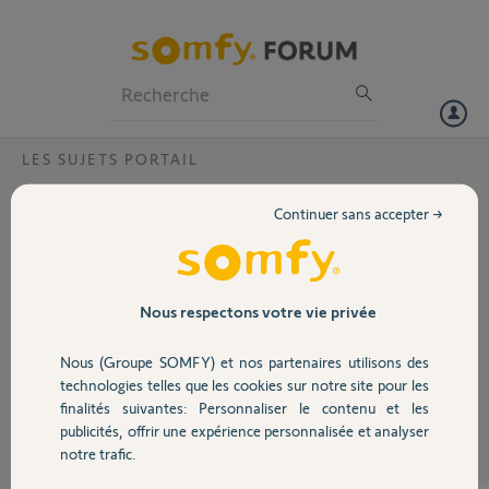
Particuliers
Professionnels
Forum
LES SUJETS PORTAIL
Volet
allonger temps ouverture Evolvia 400
Continuer sans accepter →
le portail se referme bien à 30 secondes.
Portail
C'est dangereux pour ceux qui sortent car il n'y a pas de cellules dans
ce sens pour protéger.
Y-a-t'il une solution? (déjà une voiture rayée...)
Garage
Nous respectons votre vie privée
(Le temps SGS était réglable ...)
Nous (Groupe SOMFY) et nos partenaires utilisons des
Sécurité
bernard H.
technologies telles que les cookies sur notre site pour les
il y a plus de 8 ans
finalités suivantes: Personnaliser le contenu et les
Participer au fil de discussion
publicités, offrir une expérience personnalisée et analyser
Domotique
notre trafic.