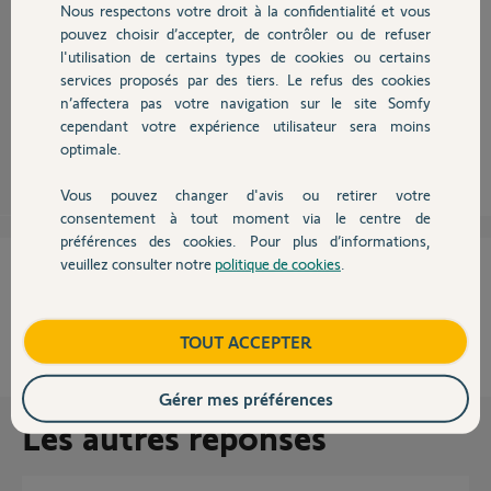
Nous respectons votre droit à la confidentialité et vous
Chauffage
pouvez choisir d’accepter, de contrôler ou de refuser
l'utilisation de certains types de cookies ou certains
Bonjour,
services proposés par des tiers. Le refus des cookies
Autres produits
Ah, le bon vieux matériel avait aussi ses avantages.
n’affectera pas votre navigation sur le site Somfy
cependant votre expérience utilisateur sera moins
optimale.
Richy C.
il y a plus de 8 ans
Vous pouvez changer d'avis ou retirer votre
Devis avec un pro
consentement à tout moment via le centre de
préférences des cookies. Pour plus d’informations,
veuillez consulter notre
politique de cookies
.
Cette réponse vous a-t-elle aidé ?
Contact
NON
OUI
Boutique
TOUT ACCEPTER
100%
des internautes ont trouvé cette réponse utile
Gérer mes préférences
Les autres réponses