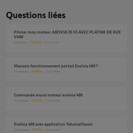
Questions liées
Piloter mon moteur AXOVIA 3S IO AVEC PLATINE DE RUE
V400
4
réponses
PORTAIL
il y a 2 mois
Mauvais fonctionnement portail Evolvia 400 ?
13
réponses
PORTAIL
il y a 5 mois
Commande mural moteur evolvia 400
16
réponses
PORTAIL
il y a 4 mois
Evolvia 400 avec application TahomaClassic
12
réponses
PORTAIL
il y a 4 mois