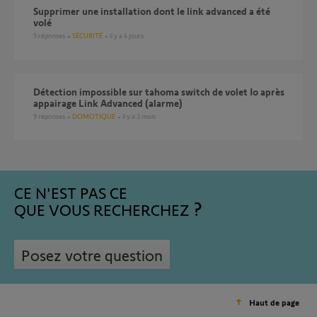
supprimer une installation dont le link advanced a été
volé
5
réponses
SÉCURITÉ
il y a 4 jours
Détection impossible sur tahoma switch de volet Io après
appairage Link Advanced (alarme)
9
réponses
DOMOTIQUE
il y a 3 mois
CE N'EST PAS CE
QUE VOUS RECHERCHEZ
Posez votre question
Haut de page