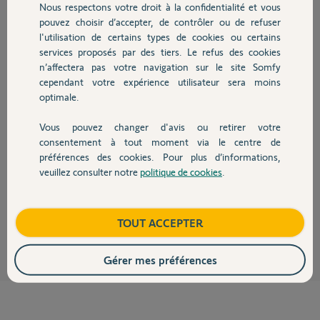
Nous respectons votre droit à la confidentialité et vous
Chauffage
pouvez choisir d’accepter, de contrôler ou de refuser
l'utilisation de certains types de cookies ou certains
Réponses
services proposés par des tiers. Le refus des cookies
Autres produits
n’affectera pas votre navigation sur le site Somfy
cependant votre expérience utilisateur sera moins
optimale.
Bonjour Quentin,
Une synchronisation a été lancé ce matin sur votre TaHoma mais celle-
Vous pouvez changer d'avis ou retirer votre
ci ne semblait pas vouloir se faire.
Devis avec un pro
consentement à tout moment via le centre de
Toutefois, à l'heure actuelle tout semble désormais correcte, avez-vous
fait quelque chose de votre côté?
préférences des cookies. Pour plus d’informations,
Si non, c'est qu'elle a fini par se lancer correctement.
veuillez consulter notre
politique de cookies
.
Contact
Bonne journée.
Gladys B.
Boutique
il y a environ 8 ans
TOUT ACCEPTER
Gérer mes préférences