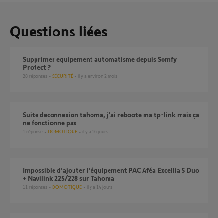
Questions liées
Supprimer equipement automatisme depuis Somfy
Protect ?
28
réponses
SÉCURITÉ
il y a environ 2 mois
Suite deconnexion tahoma, j'ai reboote ma tp-link mais ça
ne fonctionne pas
1
réponse
DOMOTIQUE
il y a 16 jours
Impossible d'ajouter l'équipement PAC Aféa Excellia S Duo
+ Navilink 225/228 sur Tahoma
11
réponses
DOMOTIQUE
il y a 14 jours