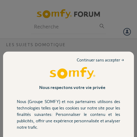
Particuliers
Professionnels
Forum
LES SUJETS DOMOTIQUE
Volet
Suppression des équipements sur Tahoma
Continuer sans accepter →
Link
Portail
Il y a quelques jours le voyant rouge s'est allumé.
J'ai réalisé la procédure indiquée dans ce cas et le voyant est repassé
Garage
au blanc.
Nous respectons votre vie privée
Sauf que depuis mes équipements ne répondent plus en passant par le
Tahoma et impossible de les supprimer dans l'interface Tahoma Link.
Nous (Groupe SOMFY) et nos partenaires utilisons des
Sécurité
Merci de votre réponse.
technologies telles que les cookies sur notre site pour les
finalités suivantes: Personnaliser le contenu et les
Quentin P.
publicités, offrir une expérience personnalisée et analyser
Domotique
il y a environ 8 ans
notre trafic.
Participer au fil de discussion