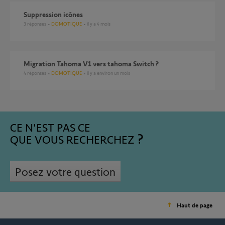
Suppression icônes
3
réponses
DOMOTIQUE
il y a 4 mois
Migration Tahoma V1 vers tahoma Switch ?
4
réponses
DOMOTIQUE
il y a environ un mois
CE N'EST PAS CE
QUE VOUS RECHERCHEZ
Posez votre question
Haut de page