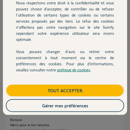
Réponses
Nous respectons votre droit à la confidentialité et vous
Chauffage
pouvez choisir d’accepter, de contrôler ou de refuser
l'utilisation de certains types de cookies ou certains
Bonjour,
services proposés par des tiers. Le refus des cookies
Autres produits
C'est sur Tahoma qu'il faut ajouter les équipements.
n’affectera pas votre navigation sur le site Somfy
Bon W.E
cependant votre expérience utilisateur sera moins
optimale.
Anonyme
il y a environ 8 ans
Vous pouvez changer d'avis ou retirer votre
Devis avec un pro
consentement à tout moment via le centre de
préférences des cookies. Pour plus d’informations,
veuillez consulter notre
politique de cookies
.
Bonjour
Contact
pour la configuration il faut passer par l’application en ligne via la lien
https://www.tahomalink.com
Boutique
TOUT ACCEPTER
Philippe H.
il y a environ 8 ans
Gérer mes préférences
Bonjour
Merci pour le lien tahoma.