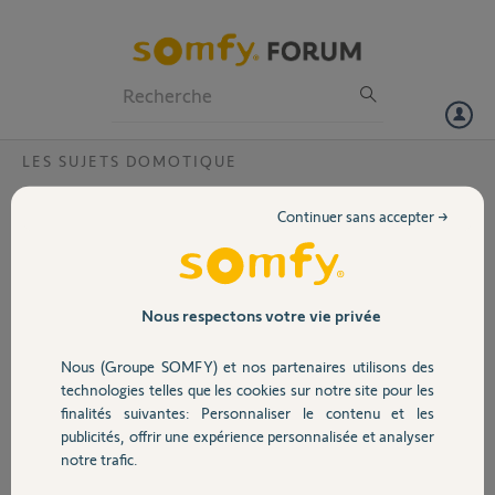
Particuliers
Professionnels
Forum
LES SUJETS DOMOTIQUE
Volet
Pas d icône de configuration tahoma
Continuer sans accepter →
J ai la nouvelle application tahoma sur mon smartphone et ma
Portail
tablette
Parcontre je ne trouve l icône de configuration pour rajouter des
éléments supplémentaires
Garage
Nous respectons votre vie privée
David F.
Nous (Groupe SOMFY) et nos partenaires utilisons des
Sécurité
il y a environ 8 ans
technologies telles que les cookies sur notre site pour les
Participer au fil de discussion
finalités suivantes: Personnaliser le contenu et les
publicités, offrir une expérience personnalisée et analyser
Domotique
notre trafic.