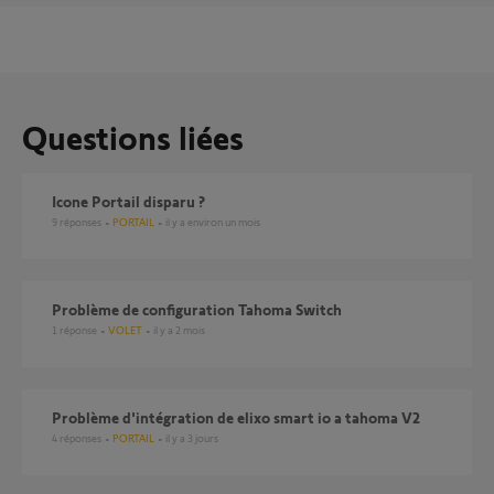
Questions liées
Icone Portail disparu ?
9
réponses
PORTAIL
il y a environ un mois
Problème de configuration Tahoma Switch
1
réponse
VOLET
il y a 2 mois
Problème d'intégration de elixo smart io a tahoma V2
4
réponses
PORTAIL
il y a 3 jours