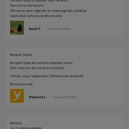
J ai bien réussi à rajouter mes caméras
Parcontre maintenant
Dès que je veux regarder le visionnage des caméras
Application tahoma se déconnecte
David F.
il y a environ 8 ans
Bonjour David,
De quels types de caméras disposez-vous?
Etes-vous sur des caméras Visidom?
Utilisez-vous l’application Tahoma sous Android?
Bonne journée,
Stéphane L.
il y a environ 8 ans
Bonjour
J ai 2 caméra visidom